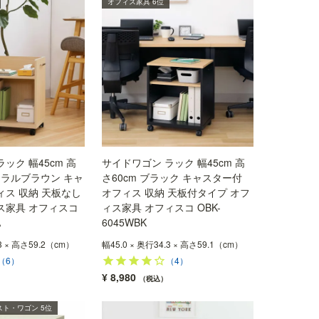
オフィス家具 6位
ック 幅45cm 高
サイドワゴン ラック 幅45cm 高
ュラルブラウン キャ
さ60cm ブラック キャスター付
ィス 収納 天板なし
オフィス 収納 天板付タイプ オフ
ス家具 オフィスコ
ィス家具 オフィスコ OBK-
A
6045WBK
.3 × 高さ59.2（cm）
幅45.0 × 奥行34.3 × 高さ59.1（cm）
（6）
（4）
¥
8,980
税込
ト・ワゴン 5位