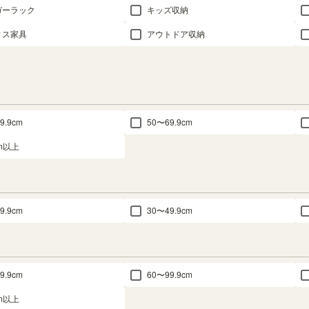
ガーラック
キッズ収納
ィス家具
アウトドア収納
9.9cm
50〜69.9cm
cm以上
9.9cm
30〜49.9cm
9.9cm
60〜99.9cm
cm以上