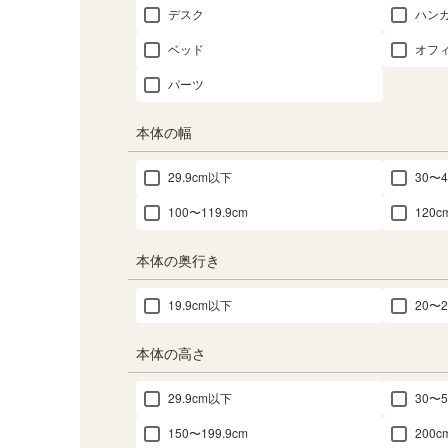
デスク
ハン
ベッド
オフ
パーツ
本体の幅
29.9cm以下
30〜4
100〜119.9cm
120
本体の奥行き
19.9cm以下
20〜2
本体の高さ
29.9cm以下
30〜5
150〜199.9cm
200