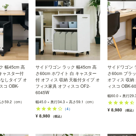
 幅45cm 高
サイドワゴン ラック 幅45cm 高
サイドワゴン ラ
 キャスター付
さ60cm ホワイト 白 キャスター
さ60cm ブラ
板なしタイプ オ
付 オフィス 収納 天板付タイプ オ
オフィス 収納
コ OBK-
フィス家具 オフィスコ OF2-
ィスコ OBK-60
6045W
幅60.0 × 奥行29
 高さ59.2（cm）
幅45.0 × 奥行34.3 × 高さ59.1（cm）
）
（4）
¥
8,980
税込
¥
8,980
税込