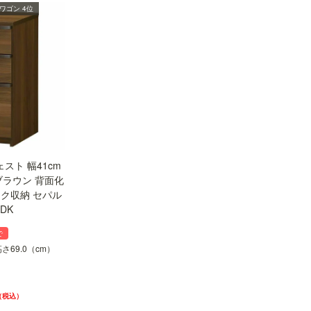
ワゴン 4位
スト 幅41cm
ブラウン 背面化
スク収納 セパル
HDK
で
 高さ69.0（cm）
）
税込