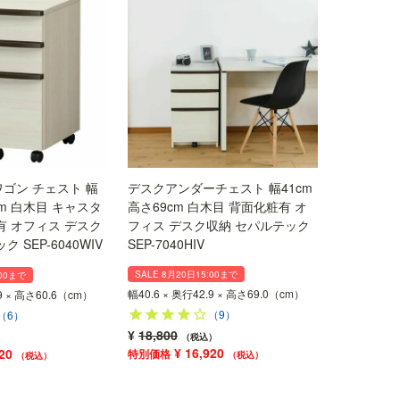
ゴン チェスト 幅
デスクアンダーチェスト 幅41cm
cm 白木目 キャスタ
高さ69cm 白木目 背面化粧有 オ
有 オフィス デスク
フィス デスク収納 セパルテック
 SEP-6040WIV
SEP-7040HIV
SALE 8月20日15:00まで
:00まで
幅40.6 × 奥行42.9 × 高さ69.0（cm）
.9 × 高さ60.6（cm）
（9）
（6）
¥
18,800
税込
¥
16,920
20
税込
税込