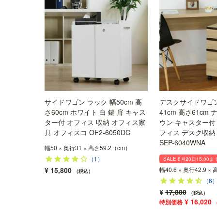
サイドワゴン ラック 幅50cm 高
デスクサイドワゴン
さ60cm ホワイト 白 鍵 扉 キャス
41cm 高さ61cm
ター付 オフィス 収納 オフィス家
ウン キャスター付
具 オフィスコ OF2-6050DC
フィス デスク収納
SEP-6040WNA
幅50 × 奥行31 × 高さ59.2（cm）
（1）
SALE 8月20日15:00ま
¥
15,800
幅40.6 × 奥行42.9 ×
税込
（6
¥
17,800
税込
¥
16,020