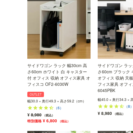
サイドワゴン ラック 幅30cm 高
サイドワゴン ラック
さ60cm ホワイト 白 キャスター
さ60cm ブラック
付 オフィス 収納 オフィス家具 オ
オフィス 収納 天
フィスコ OF2-6030W
フィス家具 オフィス
6045PBK
OUTLET
幅45.0 × 奥行34.3 ×
幅30.0 × 奥行49.3 × 高さ59.2（cm）
（8
（6）
¥
8,980
¥
8,980
税込
税込
¥
6,800
税込