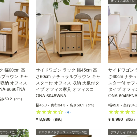
オフィス家具 1位
 幅60cm 高
サイドワゴン ラック 幅45cm 高
サイドワゴン ラ
ルブラウン キャ
さ60cm ナチュラルブラウン キャ
さ60cm ナチ
 収納 オフィス
スター付 オフィス 収納 天板付タ
スター付 オフ
A-6060PNA
イプ オフィス家具 オフィスコ
タイプ オフィ
ONA-6045WNA
ONA-6045PN
 高さ59.2（cm）
幅45.0 × 奥行34.3 × 高さ59.1（cm）
幅45.0 × 奥行34
）
（4）
¥
8,980
¥
8,980
税込
税込
ワゴン 7位
デスクサイドチェスト・ワゴン 3位
デスクサイドチェス