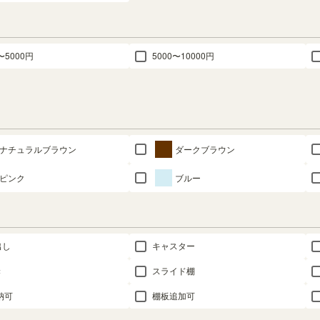
〜5000円
5000〜10000円
ナチュラルブラウン
ダークブラウン
ピンク
ブルー
出し
キャスター
き
スライド棚
納可
棚板追加可