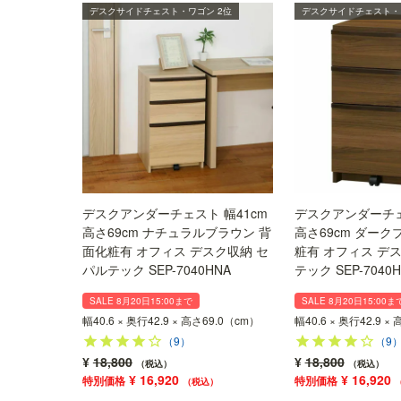
デスクサイドチェスト・ワゴン 2位
デスクサイドチェスト・
デスクアンダーチェスト 幅41cm
デスクアンダーチェ
高さ69cm ナチュラルブラウン 背
高さ69cm ダーク
面化粧有 オフィス デスク収納 セ
粧有 オフィス デ
パルテック SEP-7040HNA
テック SEP-7040
SALE 8月20日15:00まで
SALE 8月20日15:00ま
幅40.6 × 奥行42.9 × 高さ69.0（cm）
幅40.6 × 奥行42.9 ×
（9）
（9
¥
18,800
¥
18,800
税込
税込
¥
16,920
¥
16,920
税込