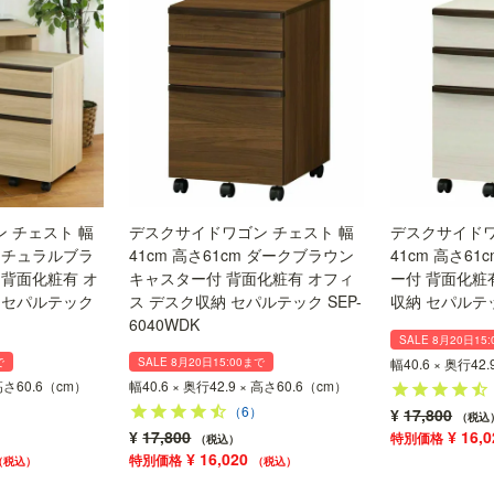
 チェスト 幅
デスクサイドワゴン チェスト 幅
デスクサイドワ
 ナチュラルブラ
41cm 高さ61cm ダークブラウン
41cm 高さ61
 背面化粧有 オ
キャスター付 背面化粧有 オフィ
ー付 背面化粧
 セパルテック
ス デスク収納 セパルテック SEP-
収納 セパルテック
6040WDK
SALE 8月20日15
で
SALE 8月20日15:00まで
幅40.6 × 奥行42
 高さ60.6（cm）
幅40.6 × 奥行42.9 × 高さ60.6（cm）
）
（6）
¥
17,800
税込
¥
17,800
¥
16,0
税込
¥
16,020
税込
税込