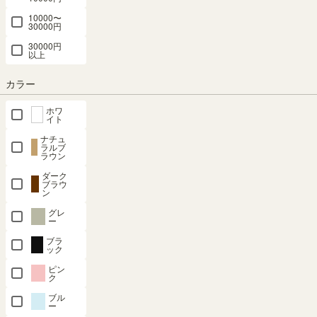
棚取付金具
ウン 棚取付
具付 トルフ
金具付 トル
棚取付金具
10000〜
付 トルフラ
金具付 トル
ラット TLF-
フラット
付 トルフラ
30000円
ット TLF-
フラット
T50GY
TLF-T50IV
ット TLF-
30000円
T70BR
TLF-T70NA
T50BR
以上
新着
新着
幅49.9 × 奥行
幅49.9 × 奥行
新着
新着
新着
カラー
26.9 × 高さ
26.9 × 高さ
幅69.9 × 奥行
幅69.9 × 奥行
幅49.9 × 奥行
3.1（cm）
3.1（cm）
26.9 × 高さ
26.9 × 高さ
26.9 × 高さ
ホワ
イト
3.1（cm）
3.1（cm）
3.1（cm）
¥
2,080
¥
2,080
ナチュ
¥
2,380
¥
2,380
¥
2,080
税込
税込
ラルブ
ラウン
税込
税込
税込
ダーク
ブラウ
新着順
ン
86
件中
1
-
20
件表示
グレ
ー
1
2
…
5
ブラ
ック
ピン
詳細カテゴリー
ク
ブル
ー
移動棚
上置き棚
扉
脚・フット