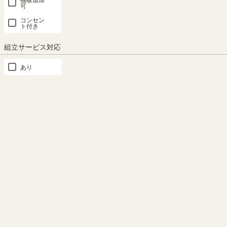
可
商品詳細検索
コンセン
ト付き
組立サービス対応
カテゴリー
×クリア
あり
本
棚・
ラ
ッ
ク・
カ
ラ
ー
ボ
ッ
ク
ス
テ
レ
ビ