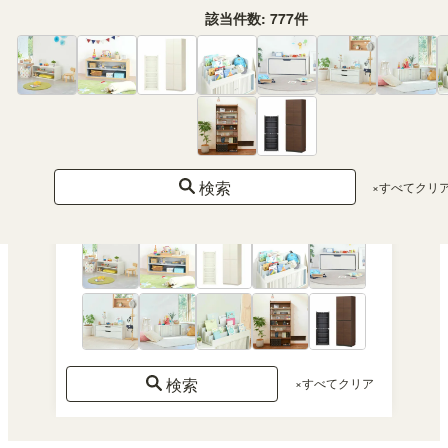
付
該当件数:
777
件
き
組立サービス対応
あ
り
検索
×すべてクリ
該当件数:
777
件
検索
×すべてクリア