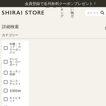
商
特
ラ
お
会員登録で送料無料クーポンプレゼント！
品
集
ン
買
キ
い
ン
物
グ
ガ
イ
ド
HOME
カテゴリー
パーツ
詳細検索
カテゴリー
パーツ
本棚・ラ
ック・カ
ラーボッ
クス
新着順
86
件中
1
-
20
件表示
テレビ
台・ロー
ボード
1
2
…
5
キッチン
収納
タンス・
パーツ 10位
パーツ 8位
チェスト
玄関収納
キャビネ
ット
追加移動棚
追加移動棚
追加移動棚
追加移動棚
追加移動棚