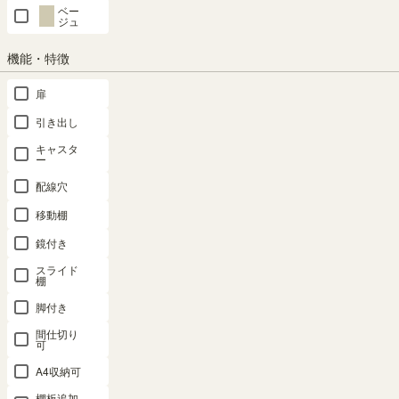
ベー
ベッド専用パーツ
ジュ
機能・特徴
タナリオ専用パーツ
マミハピ専用パーツ
扉
トルフラット専用パーツ
フルニコ専用パーツ
引き出し
ポルターレリビング専用パーツ
キャスタ
ー
ポルターレエントランス専用パーツ
配線穴
ポルターレクローク専用パーツ
移動棚
鏡付き
セパルテック専用パーツ
ニャコモ専用パーツ
スライド
ボナセラ専用パーツ
モンシェリーヌ専用パーツ
棚
脚付き
ペスカレージ専用パーツ
間仕切り
可
A4収納可
SEARCH
棚板追加