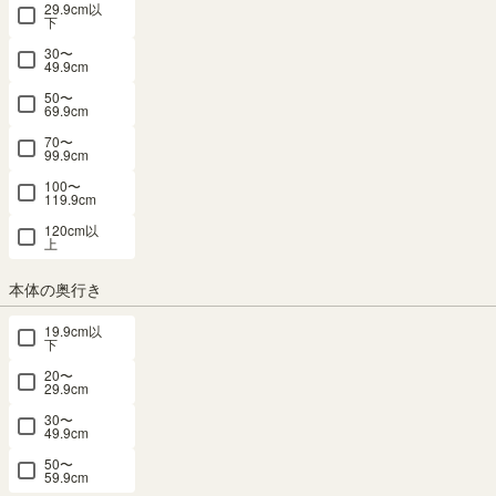
FUL-1860
FUL-9011
FUL-9011
FUL-9011
TLF-2090
29.9cm以
下
NA用 ナチ
WH用 ホワ
DK用 ダー
NA用 ナチ
GY用 グレ
ュラルブラ
イト 木目
クブラウン
ュラルブラ
ー 棚取付金
30〜
49.9cm
ウン 棚取付
棚取付金具
棚取付金具
ウン 棚取付
具付 トルフ
金具付 フル
付 フルニコ
付 フルニコ
金具付 フル
ラット TLF-
50〜
69.9cm
ニコ FUL-
FUL-T11WH
FUL-T11DK
ニコ FUL-
T90GY
70〜
T60NA
T11NA
99.9cm
新着
新着
新着
幅50.5 × 奥行
幅50.5 × 奥行
幅89.9 × 奥行
新着
新着
100〜
119.9cm
26.5 × 高さ
26.5 × 高さ
26.9 × 高さ
幅54.5 × 奥行
幅50.5 × 奥行
1.8（cm）
1.8（cm）
3.1（cm）
26.5 × 高さ
26.5 × 高さ
120cm以
上
1.8（cm）
1.8（cm）
¥
1,680
¥
1,680
¥
2,580
¥
1,680
¥
1,680
税込
税込
税込
本体の奥行き
税込
税込
19.9cm以
下
20〜
29.9cm
30〜
49.9cm
追加移動棚
追加移動棚
追加移動棚
追加移動棚
追加移動棚
50〜
TLF-2090
TLF-2090
TLF-2090
TLF-2070
TLF-2070
59.9cm
IV用 アイボ
BR用 ダー
NA用 ナチ
GY用 グレ
IV用 アイボ