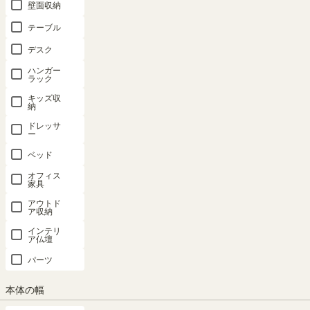
壁面収納
FUL-9085
FUL-9085
FUL-9085
FUL-1860
FUL-1860
FUL-1885
FUL-1885
FUL-1885
WH用 ホワ
DK用 ダー
テーブル
WH用 ホワ
DK用 ダー
NA用 ナチ
イト 木目
クブラウン
イト 木目
クブラウン
ュラルブラ
デスク
棚取付金具
棚取付金具
棚取付金具
棚取付金具
ウン 棚取付
付 フルニコ
付 フルニコ
ハンガー
付 フルニコ
付 フルニコ
金具付 フル
ラック
FUL-T60WH
FUL-T60DK
FUL-T85WH
FUL-T85DK
ニコ FUL-
キッズ収
新着
新着
納
T85NA
新着
新着
幅54.5 × 奥行
幅54.5 × 奥行
ドレッサ
26.5 × 高さ
26.5 × 高さ
幅39.1 × 奥行
幅39.1 × 奥行
新着
ー
1.8（cm）
1.8（cm）
26.5 × 高さ
26.5 × 高さ
幅39.1 × 奥行
ベッド
1.8（cm）
1.8（cm）
26.5 × 高さ
¥
1,680
¥
1,680
1.8（cm）
オフィス
¥
1,480
¥
1,480
税込
税込
家具
¥
1,480
税込
税込
アウトド
税込
ア収納
インテリ
ア仏壇
パーツ
本体の幅
追加移動棚
追加移動棚
追加移動棚
追加移動棚
追加移動棚