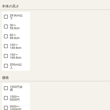
55.0から
65.0（cm）
65.0（cm）
55.0から
本体の高さ
65.0（cm）
65.0（cm）
（109）
（125）
（125）
¥
16,800
¥
16,800
29.9cm以
下
¥
23,800
¥
16,800
税込
税込
税込
税込
30〜
59.9cm
60〜
99.9cm
100〜
149.9cm
150〜
国産 壁面収
国産 壁面収
国産 壁面収
国産 ヘッド
国産 ヘッド
199.9cm
納 上置き
納 上置き
納 上置き
ボード セミ
ボード セミ
200cm以
ラック
ラック
ラック
ダブル ボナ
ダブル ボナ
上
POR-
POR-
POR-
セラシリー
セラシリー
1830DWH
1830DDK用
1830DNA用
価格
ズ専用 低ホ
ズ専用 低ホ
用 幅30cm
幅30cm 高
幅30cm 高
ルムアルデ
ルムアルデ
1500円未
高さ55cm
さ55cm ダ
さ55cm ナ
ヒド 幅
ヒド 幅
満
ホワイト 白
ークブラウ
チュラルブ
132cm 高さ
132cm 高さ
1500〜
木目 天井突
ン 天井突っ
ラウン 天井
52cm ナチ
52cm ダー
5000円
っ張り ポル
張り ポルタ
突っ張り ポ
ュラルブラ
クブラウン
5000〜
ターレリビ
ーレリビン
ルターレリ
ウン ボナセ
ボナセラ
10000円