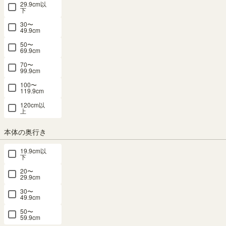
29.9cm以
下
パーツ 1位
パーツ 5位
30〜
49.9cm
50〜
69.9cm
国産 壁面収
ポルターレ
国産 壁面収
国産 壁面収
国産 壁面収
70〜
99.9cm
納 上置き
上置き サイ
納 上置き
納 上置き
納 上置き
ラック
ズオーダー
ラック
ラック
ラック
100〜
119.9cm
POR-
横幅4タイ
POR-
POR-
POR-
1812TVNA
1860WH用
1860DK用
1860NA用
プ
120cm以
上
用 幅120cm
幅60cm 高
幅60cm 高
幅60cm 高
（30,60,120,150cm）
高さ55cm
さ55cm ホ
さ55cm ダ
さ55cm ナ
高さ7タイ
本体の奥行き
ナチュラル
ワイト 白木
ークブラウ
チュラルブ
プ（40-
ブラウン 天
目 天井突っ
ン 天井突っ
ラウン 天井
80cm）3カ
19.9cm以
井突っ張り
張り ポルタ
張り ポルタ
突っ張り ポ
ラー
下
ポルターレ
ーレリビン
ーレリビン
ルターレリ
20〜
サイズオー
リビング
グ POR-
グ POR-
ビング
29.9cm
ダー
POR-
5560DUWH
5560DUDK
POR-
¥
17,800
30〜
5512DUNA
5560DUNA
49.9cm
税込
幅60.0 × 奥行
幅60.0 × 奥行
50〜
幅120.0 × 奥
41.6 × 高さ
41.6 × 高さ
幅60.0 × 奥行
59.9cm
行41.6 × 高さ
55.0から
55.0から
41.6 × 高さ