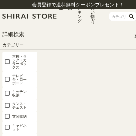
商
特
ラ
お
会員登録で送料無料クーポンプレゼント！
品
集
ン
買
キ
い
ン
物
グ
ガ
イ
ド
HOME
カテゴリー
パーツ
詳細検索
カテゴリー
パーツ
本棚・ラ
ック・カ
ラーボッ
クス
価格が高い順
86
件中
1
-
20
件表示
テレビ
台・ロー
ボード
1
2
…
5
キッチン
収納
タンス・
チェスト
玄関収納
キャビネ
ット
国産 壁面収
国産 壁面収
国産 壁面収
国産 壁面収
国産 壁面収