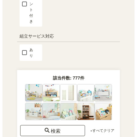
ン
ト
付
き
組立サービス対応
あ
り
該当件数:
777
件
検索
×すべてクリア