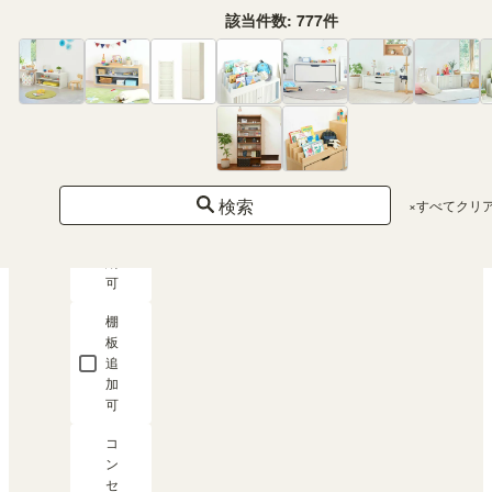
該当件数:
777
件
脚
付
き
間
仕
切
り
可
検索
×すべてクリ
A4
収
納
可
棚
板
追
加
可
コ
ン
セ