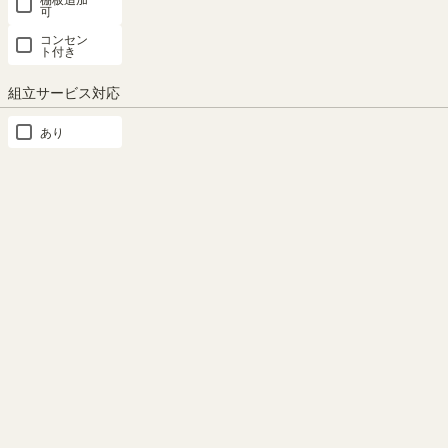
可
移動棚
上置き棚
扉
脚・フット
コンセン
ト付き
ベッド専用パーツ
組立サービス対応
あり
タナリオ専用パーツ
マミハピ専用パーツ
トルフラット専用パーツ
フルニコ専用パーツ
ポルターレリビング専用パーツ
ポルターレエントランス専用パーツ
ポルターレクローク専用パーツ
セパルテック専用パーツ
ニャコモ専用パーツ
ボナセラ専用パーツ
モンシェリーヌ専用パーツ
ペスカレージ専用パーツ