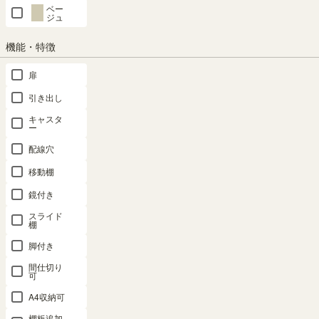
ベー
ヒド 幅
ド 幅112cm
ド 幅112cm
ド 幅112cm
ー 奥行3タ
ジュ
132cm 高さ
高さ52cm
高さ52cm
高さ52cm
イプ） 本棚
52cm ホワ
ナチュラル
ダークブラ
ホワイト 白
シェルフ タ
機能・特徴
イト 白木目
ブラウン ボ
ウン ボナセ
木目 ボナセ
ナリオ TNL-
ボナセラ
ナセラ
ラ BSR-
ラ BSR-
EMU
扉
BSR-
BSR-
5011BR
5011WH
引き出し
ロングセラ
5013WH
5011NA
ー
幅112.0 × 奥
幅112.0 × 奥
サイズオー
キャスタ
行15.8 × 高さ
行15.8 × 高さ
ダー
幅132.0 × 奥
幅112.0 × 奥
ー
51.6（cm）
51.6（cm）
行15.8 × 高さ
行15.8 × 高さ
¥
8,980
配線穴
51.6（cm）
51.6（cm）
¥
8,980
¥
8,980
税込
¥
9,980
移動棚
¥
8,980
税込
税込
税込
税込
鏡付き
スライド
価格が高い順
棚
86
件中
1
-
20
件表示
脚付き
1
2
…
5
間仕切り
可
A4収納可
詳細カテゴリー
棚板追加