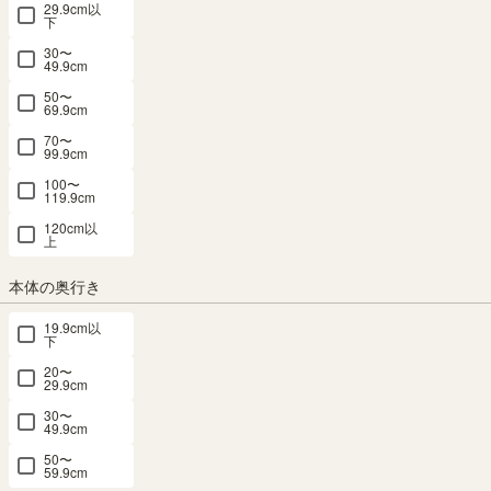
TNL 本体外
動棚 POR-
動棚 POR-
FUL-1860
FUL-1860
29.9cm以
下
WH用 ホワ
DK用 ダー
寸幅31cm
1860SL WH
1860SL NA
（小）用 棚
DK （小）
イト 木目
クブラウン
DK用 棚取
30〜
49.9cm
取付金具付
用 棚取付金
棚取付金具
棚取付金具
付金具付 ダ
ホワイト 白
具付 ナチュ
付 フルニコ
付 フルニコ
ークオーク
50〜
69.9cm
ポルターレ
ラル ダーク
FUL-T60WH
FUL-T60DK
タナリオ
70〜
リビング
ブラウン兼
TNL-
99.9cm
新着
新着
T31ADK
POR-
用 ポルター
幅54.5 × 奥行
幅54.5 × 奥行
100〜
WA25WH
レリビング
119.9cm
幅27.4 × 奥行
26.5 × 高さ
26.5 × 高さ
POR-
26.8 × 高さ
幅24.6 × 奥行
1.8（cm）
1.8（cm）
120cm以
WA25NADK
2.1（cm）
上
14.5 × 高さ
¥
1,680
¥
1,680
1.8（cm）
（33）
幅24.6 × 奥行
税込
税込
本体の奥行き
14.5 × 高さ
¥
1,480
¥
1,550
1.8（cm）
税込
税込
19.9cm以
¥
1,550
下
税込
20〜
29.9cm
パーツ 10位
30〜
49.9cm
50〜
59.9cm