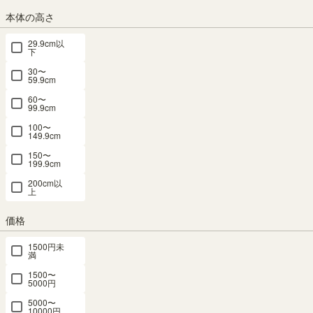
追加移動棚
追加移動棚
追加移動棚
追加移動棚
追加移動棚
本体の高さ
FUL-1860
FUL-9011
FUL-9011
FUL-9011
SEP-
NA用 ナチ
WH用 ホワ
DK用 ダー
NA用 ナチ
1911NA
29.9cm以
下
1975NA
ュラルブラ
イト 木目
クブラウン
ュラルブラ
1111NA
ウン 棚取付
棚取付金具
棚取付金具
ウン 棚取付
30〜
59.9cm
1175NA用
金具付 フル
付 フルニコ
付 フルニコ
金具付 フル
棚取付金具
ニコ FUL-
FUL-T11WH
FUL-T11DK
ニコ FUL-
60〜
99.9cm
付 シェルフ
T60NA
T11NA
新着
新着
セパルテッ
100〜
149.9cm
幅50.5 × 奥行
幅50.5 × 奥行
新着
新着
ク SEP-
26.5 × 高さ
26.5 × 高さ
幅54.5 × 奥行
幅50.5 × 奥行
T11NA
150〜
199.9cm
1.8（cm）
1.8（cm）
26.5 × 高さ
26.5 × 高さ
幅33.0 × 奥行
1.8（cm）
1.8（cm）
¥
1,680
¥
1,680
200cm以
26.5 × 高さ
上
¥
1,680
¥
1,680
税込
税込
1.8（cm）
税込
税込
価格
¥
1,680
1500円未
税込
満
1500〜
パーツ 1位
パーツ 4位
パーツ 6位
5000円
5000〜
10000円