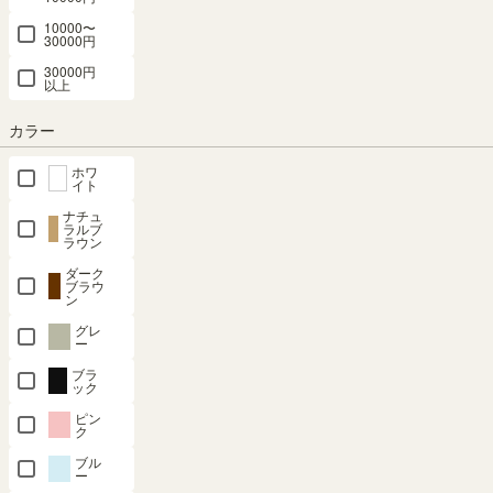
10000〜
30000円
追加移動棚
追加移動棚
追加移動棚
追加移動棚
追加移動棚
SEP-1911IV
SEP-
TNL 本体外
TNL 本体外
TNL 本体外
30000円
以上
1975IV
1911DK
寸幅87cm
寸幅87cm
寸幅87cm
1111IV
1975DK
WH用 棚取
NA用 棚取
DK用 棚取
カラー
1175IV用 棚
1111DK
付金具付 ホ
付金具付 ナ
付金具付 ダ
1175DK用
取付金具付
ワイトオー
チュラルオ
ークオーク
ホワ
棚取付金具
シェルフ セ
ク タナリオ
ーク1 タナ
タナリオ
イト
付 シェルフ
パルテック
TNL-
リオ TNL-
TNL-
ナチュ
セパルテッ
SEP-T11IV
ラルブ
T87AWH
T87ADK
T87ANA
ラウン
ク SEP-
幅33.0 × 奥行
幅40.8 × 奥行
幅40.8 × 奥行
幅40.8 × 奥行
T11DK
ダーク
26.5 × 高さ
26.8 × 高さ
26.8 × 高さ
ブラウ
26.8 × 高さ
ン
1.8（cm）
2.1（cm）
2.1（cm）
幅33.0 × 奥行
2.1（cm）
26.5 × 高さ
（27）
グレ
（33）
（33）
ー
1.8（cm）
¥
1,680
¥
1,780
¥
1,780
¥
1,780
ブラ
（27）
税込
税込
税込
税込
ック
¥
1,680
ピン
税込
ク
ブル
価格が安い順
ー
86
件中
1
-
20
件表示