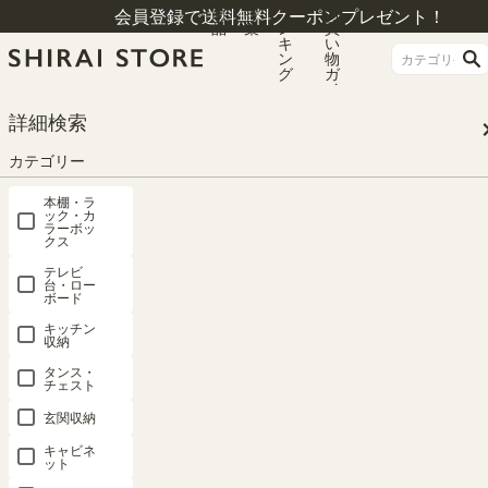
商
特
ラ
お
会員登録で送料無料クーポンプレゼント！
品
集
ン
買
キ
い
ン
物
グ
ガ
イ
ド
HOME
カテゴリー
パーツ
詳細検索
カテゴリー
パーツ
本棚・ラ
ック・カ
ラーボッ
クス
価格が安い順
86
件中
1
-
20
件表示
テレビ
台・ロー
ボード
1
2
…
5
キッチン
収納
タンス・
パーツ 9位
パーツ 8位
チェスト
玄関収納
キャビネ
ット
追加移動棚
追加移動棚
追加移動棚
追加移動棚
追加移動棚