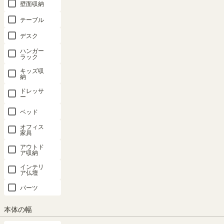
壁面収納
FUL-9085
FUL-9085
FUL-9085
TNL 本体外
TNL 本体外
FUL-1885
FUL-1885
FUL-1885
寸幅31cm
寸幅31cm
テーブル
WH用 ホワ
DK用 ダー
NA用 ナチ
WH用 棚取
NA用 棚取
イト 木目
クブラウン
ュラルブラ
デスク
付金具付 ホ
付金具付 ナ
棚取付金具
棚取付金具
ウン 棚取付
ワイトオー
チュラルオ
ハンガー
付 フルニコ
付 フルニコ
金具付 フル
ラック
ク タナリオ
ーク1 タナ
FUL-T85WH
FUL-T85DK
ニコ FUL-
TNL-
リオ TNL-
キッズ収
納
T85NA
T31AWH
T31ANA
新着
新着
ドレッサ
幅27.4 × 奥行
幅27.4 × 奥行
幅39.1 × 奥行
幅39.1 × 奥行
新着
ー
26.8 × 高さ
26.8 × 高さ
26.5 × 高さ
26.5 × 高さ
幅39.1 × 奥行
ベッド
2.1（cm）
2.1（cm）
1.8（cm）
1.8（cm）
26.5 × 高さ
（33）
1.8（cm）
オフィス
¥
1,480
¥
1,480
家具
¥
1,480
¥
1,480
¥
1,480
税込
税込
アウトド
税込
税込
税込
ア収納
インテリ
ア仏壇
パーツ
本体の幅
追加移動棚
国産 追加移
国産 追加移
追加移動棚
追加移動棚