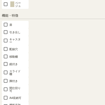
ベー
ジュ
1
2
…
5
機能・特徴
詳細カテゴリー
扉
引き出し
移動棚
上置き棚
扉
脚・フット
キャスタ
ー
ベッド専用パーツ
配線穴
移動棚
タナリオ専用パーツ
マミハピ専用パーツ
鏡付き
トルフラット専用パーツ
フルニコ専用パーツ
スライド
棚
ポルターレリビング専用パーツ
脚付き
ポルターレエントランス専用パーツ
間仕切り
可
ポルターレクローク専用パーツ
A4収納可
セパルテック専用パーツ
ニャコモ専用パーツ
棚板追加