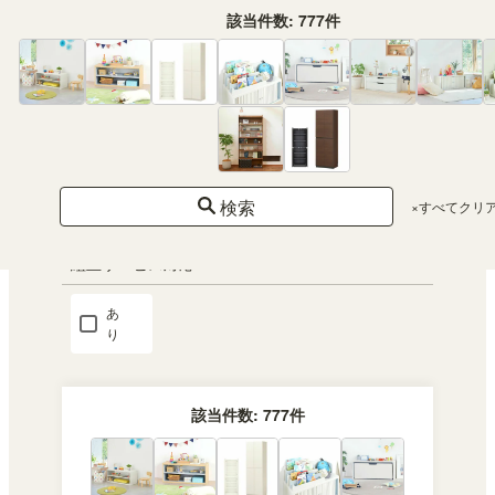
追
該当件数:
777
件
加
可
コ
ン
セ
ン
ト
付
検索
×すべてクリ
き
組立サービス対応
あ
り
該当件数:
777
件