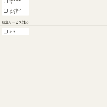
可
ボナセラ専用パーツ
モンシェリーヌ専用パーツ
コンセン
ト付き
ペスカレージ専用パーツ
組立サービス対応
あり
SEARCH
商品詳細検索
カテゴリー
×クリア
本
棚・
ラ
ッ
ク・
カ
ラ
ー