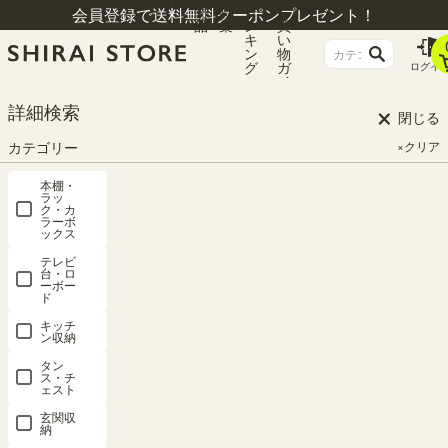
商
特
ラ
お
会員登録で送料無料クーポンプレゼント！
品
集
ン
買
キ
い
ン
物
グ
ガ
ログイ
イ
ド
×
詳細検索
閉じる
カテゴリー
×クリア
本棚・
ラッ
ク・カ
ラーボ
ックス
テレビ
台・ロ
ーボー
ド
HOME
シリーズ一覧
アトモナ
キッチ
ン収納
タン
ス・チ
アトモナ
ェスト
玄関収
納