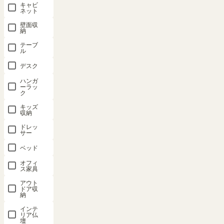
価格が高い順
キャビ
4
件中
1
-
4
件表示
ネット
壁面収
納
テーブル 10
位
テーブ
ル
デスク
キャビネッ
キャビネッ
テレビ台 幅
テーブル 幅
ハンガ
ーラッ
ト 棚 幅
ト 棚 幅
176cm 高さ
80cm 高さ
ク
117cm 高さ
117cm 高さ
34cm 75V
30cm ナチ
キッズ
型対応 TV
118cm ナチ
72cm ナチ
ュラルブラ
収納
ボード ロー
ュラルブラ
ュラルブラ
ウン 石目調
ドレッ
ボード ナチ
ウン 引き戸
ウン 引き戸
メラミン天
サー
ュラルブラ
飾り棚 収納
50V型対応
板 収納 リ
ベッド
ウン 引き戸
リビング ジ
テレビ台 ミ
ビング ジャ
収納 リビン
ャパンディ
ドルボード
パンディ 北
オフィ
ス家具
グ ジャパン
北欧 アトモ
収納 リビン
欧 アトモナ
アウト
ディ 北欧
ナ AMN-
グ ジャパン
AMN-
ドア収
アトモナ
8080TNA
1212SDNA
ディ 北欧
納
AMN-
アトモナ
インテ
幅116.3 × 奥
SALE 8月20
3518SDNA
リア仏
AMN-
日15:00まで
行34.5 × 高さ
壇