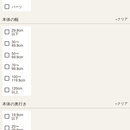
7012SDNA
幅80.0 × 奥行
117.9（cm）
SALE 8月20
80.0 × 高さ
パーツ
日15:00まで
（7）
SALE 8月20
29.8（cm）
幅175.8 × 奥
日15:00まで
¥
29,800
行43.5 × 高さ
（7）
本体の幅
×クリア
幅116.3 × 奥
税込
33.2（cm）
行38.5 × 高さ
¥
19,800
71.6（cm）
29.9cm
（7）
税込
以下
¥
（11）
26,800
30〜
¥
16,830
¥
26,800
税込
49.9cm
税込
税込
50〜
¥
22,780
69.9cm
¥
22,780
税込
70〜
税込
99.9cm
100〜
119.9cm
価格が高い順
4
件中
1
-
4
件表示
120cm
以上
本体の奥行き
×クリア
19.9cm
以下
20〜
29.9cm