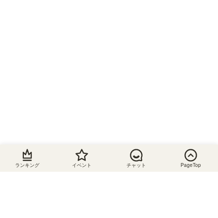
ター
配線穴
移動棚
鏡付き
スライ
ド棚
脚付き
間仕切
り可
A4収納
可
棚板追
加可
コンセ
ント付
ランキング
イベント
チャット
PageTop
き
組立サービス対応
ABOUT US
あり