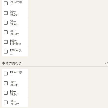
9090SLNA
9012SLNA
29.9cm以
180.0（cm）
90.0（cm）
52.2 × 高さ
下
90.0（cm）
（22）
（22）
幅90.0 × 奥行
幅120.0 × 奥
30〜
52.2 × 高さ
行52.2 × 高さ
¥
27,800
（22）
¥
17,800
49.9cm
90.0（cm）
90.0（cm）
¥
29,800
税込
税込
50〜
（22）
69.9cm
税込
¥
34,800
¥
39,800
70〜
99.9cm
税込
税込
100〜
119.9cm
120cm以
上
本体の奥行き
×
キッチンボ
キッチンボ
キッチンボ
ード 食器棚
ード 食器棚
ード 食器棚
19.9cm以
下
レンジ台 幅
レンジ台 幅
レンジ台 幅
90cm 高さ
120cm 高さ
120cm 高さ
20〜
29.9cm
180cm ナチ
180cm ナチ
180cm ナチ
ュラルブラ
ュラルブラ
ュラルブラ
30〜
49.9cm
ウン 引出4
ウン ゴミ箱
ウン 引出4
段 コンセン
上ラック コ
段 コンセン
50〜
59.9cm
ト付 メラミ
ンセント付
ト付 メラミ