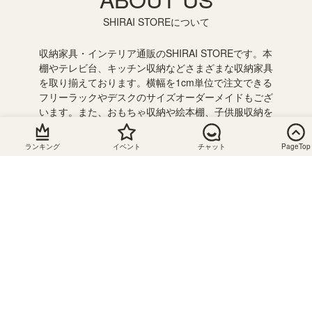
SHIRAI STOREについて
収納家具・インテリア通販のSHIRAI STOREです。本
棚やテレビ台、キッチン収納などさまざまな収納家具
を取り揃えております。横幅を1cm単位で注文できる
フリーラックやデスクのサイズオーダーメイドもござ
います。また、おもちゃ収納や絵本棚、子供服収納を
組み合わせて使えるキッズ収納が人気です。子供の成
長に合わせて収納を追加したり組み合わせを変えて長
ランキング
イベント
チャット
PageTop
く使うことができるのでおすすめです。
静岡県の組立家具メーカー「白井産業」の直営オンラ
インストア。会員登録で送料無料です。お得にお買い
物できるセールやクーポンを随時開催！ぜひ、お買い
物をお楽しみください。
お支払い
配送につ
キャンセ
お問い合
について
いて
ル・返
わせ