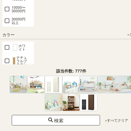
10000〜
30000円
30000円
以上
カラー
×
ホワ
イト
ナチュ
ラルブ
ラウン
該当件数:
777
件
ダー
クブ
ラウ
ン
グレ
ー
ブラ
ック
ピン
ク
検索
×すべてクリア
ブル
ー