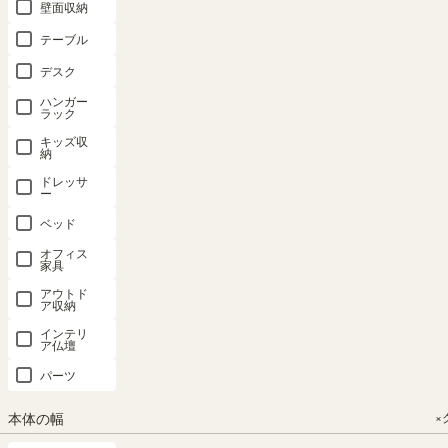
壁面収納
価格が安い順
8
件中
1
-
8
件表示
テーブル
キッチン収納
デスク
2位
ハンガー
ラック
キッズ収
納
ゴミ箱上ラ
キッチンス
キッチンカ
キッチンカ
キッチンカ
ック レンジ
トッカー 食
ウンター レ
ウンター レ
ウンター レ
ドレッサ
ー
台 幅90cm
器棚 幅
ンジ台 食器
ンジ台 食器
ンジ台 食器
高さ90cm
60cm 高さ
棚 幅90cm
棚 幅90cm
棚 幅120cm
ベッド
ナチュラル
180cm ナチ
高さ90cm
高さ90cm
高さ90cm
オフィス
ブラウン 引
ュラルブラ
ナチュラル
ナチュラル
ナチュラル
家具
出付 メラミ
ウン パント
ブラウン 引
ブラウン 引
ブラウン 引
アウトド
ン天板 キッ
リー 扉付
出4段 メラ
出4段 コン
出4段 コン
ア収納
チン 家電
キッチン収
ミン天板 キ
セント付 メ
セント付 メ
インテリ
ア仏壇
収納 コモピ
納 コモピア
ッチン 家電
ラミン天板
ラミン天板
ア CMA-
CMA-
収納 コモピ
キッチン 家
キッチン 家
パーツ
1860DNA
9090HBNA
ア CMA-
電 収納 コ
電 収納 コ
9090HANA
モピア
モピア
本体の幅
×
幅60.0 × 奥行
幅90.0 × 奥行
CMA-
CMA-
51.1 × 高さ
52.2 × 高さ
幅90.0 × 奥行