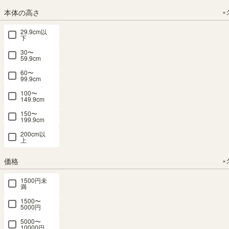
ン天板 キッ
メラミン天
ン天板 キッ
本体の高さ
×
チン 家電
板 キッチン
チン 家電
収納 コモピ
家電 収納
収納 コモピ
29.9cm以
下
ア CMA-
コモピア
ア CMA-
1890HNA
CMA-
1812SLANA
30〜
59.9cm
1812SLBNA
幅90.0 × 奥行
幅120.0 × 奥
60〜
52.2 × 高さ
行52.2 × 高さ
幅120.0 × 奥
99.9cm
180.0（cm）
180.0（cm）
行52.2 × 高さ
100〜
180.0（cm）
（22）
（22）
149.9cm
（22）
¥
39,800
¥
49,800
150〜
¥
44,800
199.9cm
税込
税込
税込
200cm以
上
価格が安い順
8
件中
1
-
8
件表示
価格
×
1500円未
満
1500〜
5000円
5000〜
10000円