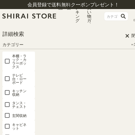
商
特
ラ
お
会員登録で送料無料クーポンプレゼント！
品
集
ン
買
キ
い
ン
物
グ
ガ
イ
ド
×
詳細検索
カテゴリー
×
本棚・ラ
ック・カ
ラーボッ
クス
テレビ
台・ロー
ボード
キッチン
収納
HOME
シリーズ一覧
コモピア
タンス・
チェスト
玄関収納
コモピア
キャビネ
ット