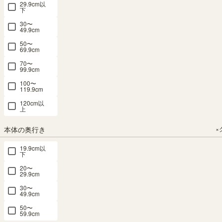
3060NW
9070PRTNW
4590FDNW
29.9cm以
39.4 × 高さ
幅56.6 × 奥行
下
38.1（cm）
30.8 × 高さ
SOLD OUT
SOLD OUT
SOLD OUT
30〜
88.4（cm）
（62）
幅59.0 × 奥行
幅71.3 × 奥行
幅89.7 × 奥行
49.9cm
23.4 × 高さ
30.9 × 高さ
（11）
40.8 × 高さ
¥
8,480
50〜
29.5（cm）
88.5（cm）
43.4（cm）
69.9cm
¥
16,800
税込
（86）
（8）
税込
70〜
99.9cm
¥
2,580
¥
17,250
¥
18,800
税込
税込
税込
100〜
119.9cm
120cm以
上
本体の奥行き
×
キャビネッ
チェスト タ
チェスト タ
19.9cm以
下
ト 棚 幅
ンス 幅
ンス 幅
76cm 高さ
57cm 高さ
72cm 高さ
20〜
29.9cm
89cm ホワ
89cm ホワ
71cm ホワ
30〜
イト 白木目
イト 白木目
イト 白木目
49.9cm
ナチュラル
ナチュラル
ナチュラル
50〜
ブラウン フ
ブラウン フ
ブラウン フ
59.9cm
ラップ扉 ガ
レンチテイ
レンチテイ