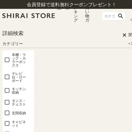
商
特
ラ
お
会員登録で送料無料クーポンプレゼント！
品
集
ン
買
キ
い
ン
物
グ
ガ
イ
ド
×
詳細検索
カテゴリー
×
本棚・ラ
ック・カ
ラーボッ
クス
テレビ
台・ロー
ボード
キッチン
収納
HOME
シリーズ一覧
フレンチシャビー カフェ
タンス・
チェスト
玄関収納
フレンチシャビー カフェ
キャビネ
ット