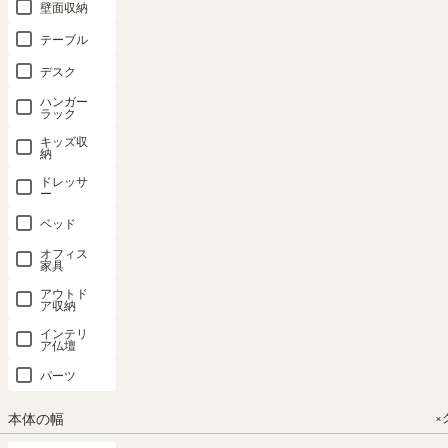
壁面収納
価格が安い順
8
件中
1
-
8
件表示
テーブル
デスク
ハンガー
ラック
キッズ収
納
ミニラック
ローテーブ
ラック 棚
ディスプレ
テレビ台 幅
棚 幅59cm
ル 幅80cm
幅57cm 高
イラック 棚
90cm 高さ
ドレッサ
ー
高さ30cm
高さ39cm
さ89cm ホ
幅72cm 高
44cm ホワ
ホワイト 白
ホワイト 白
ワイト 白木
さ89cm ホ
イト 白木目
ベッド
木目 ナチュ
木目 ナチュ
目 ナチュラ
ワイト 白木
ナチュラル
オフィス
ラルブラウ
ラルブラウ
ルブラウン
目 ナチュラ
ブラウン
家具
ン コの字
ン フレンチ
フレンチテ
ルブラウン
32V型対応
アウトド
組合せラッ
テイスト 机
イスト シェ
フレンチテ
フラップ扉
ア収納
ク 背面化粧
フレンチシ
ルフ 本棚
イスト 背面
配線穴付
インテリ
ア仏壇
有 シェルフ
ャビーカフ
フレンチシ
化粧有 飾り
TVボード
本棚 フレン
ェ FSC-
ャビーカフ
棚 本棚 フ
ローボード
パーツ
チシャビー
8040TNW
ェ FSC-
レンチシャ
フレンチシ
カフェ
9055NW
ビーカフェ
ャビーカフ
本体の幅
×
SOLD OUT
FSC-
FSC-
ェ FSC-
幅80.0 × 奥行
SOLD OUT