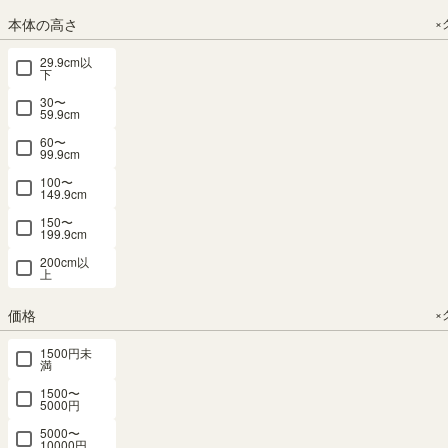
ラス扉 フレ
スト 衣類収
スト 衣類収
本体の高さ
×
ンチテイス
納 フレンチ
納 フレンチ
ト 本棚 フ
シャビーカ
シャビーカ
29.9cm以
下
レンチシャ
フェ FSC-
フェ FSC-
ビーカフェ
9055HNW
7070HNW
30〜
59.9cm
FSC-
SOLD OUT
SOLD OUT
9075FGNW
60〜
99.9cm
幅56.6 × 奥行
幅71.3 × 奥行
40.4 × 高さ
40.8 × 高さ
SOLD OUT
100〜
149.9cm
88.4（cm）
70.4（cm）
幅75.2 × 奥行
40.8 × 高さ
（10）
（13）
150〜
199.9cm
88.4（cm）
¥
26,800
¥
27,800
（9）
200cm以
税込
税込
上
¥
26,800
税込
価格
×
価格が安い順
1500円未
8
件中
1
-
8
件表示
満
1500〜
5000円
5000〜
10000円