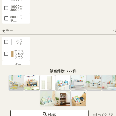
10000〜
30000円
30000円
以上
カラー
×
ホワ
イト
ナチュ
ラルブ
ラウン
ダー
クブ
該当件数:
777
件
ラウ
ン
グレ
ー
ブラ
ック
ピン
ク
ブル
検索
×すべてクリア
ー