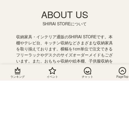
ABOUT US
SHIRAI STOREについて
収納家具・インテリア通販のSHIRAI STOREです。本
棚やテレビ台、キッチン収納などさまざまな収納家具
を取り揃えております。横幅を1cm単位で注文できる
フリーラックやデスクのサイズオーダーメイドもござ
います。また、おもちゃ収納や絵本棚、子供服収納を
組み合わせて使えるキッズ収納が人気です。子供の成
長に合わせて収納を追加したり組み合わせを変えて長
ランキング
イベント
チャット
PageTop
く使うことができるのでおすすめです。
静岡県の組立家具メーカー「白井産業」の直営オンラ
インストア。会員登録で送料無料です。お得にお買い
物できるセールやクーポンを随時開催！ぜひ、お買い
物をお楽しみください。