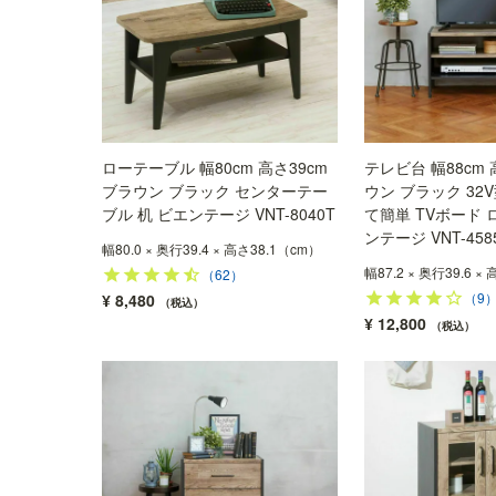
ローテーブル 幅80cm 高さ39cm
テレビ台 幅88cm 
ブラウン ブラック センターテー
ウン ブラック 32
ブル 机 ビエンテージ VNT-8040T
て簡単 TVボード 
ンテージ VNT-458
幅80.0 × 奥行39.4 × 高さ38.1（cm）
幅87.2 × 奥行39.6 ×
（62）
（9
¥
8,480
税込
¥
12,800
税込