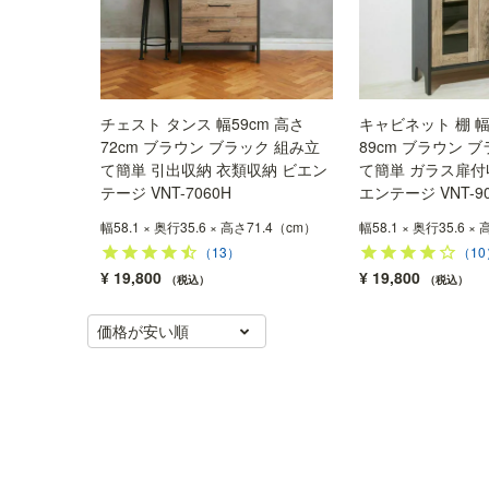
チェスト タンス 幅59cm 高さ
キャビネット 棚 幅
72cm ブラウン ブラック 組み立
89cm ブラウン 
て簡単 引出収納 衣類収納 ビエン
て簡単 ガラス扉付
テージ VNT-7060H
エンテージ VNT-90
幅58.1 × 奥行35.6 × 高さ71.4（cm）
幅58.1 × 奥行35.6 ×
（13）
（10
¥
19,800
¥
19,800
税込
税込
価格が安い順