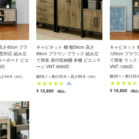
高さ45cm ブラ
キャビネット 棚 幅59cm 高さ
キャビネット 棚
V型対応 組み立
89cm ブラウン ブラック 組み立
120cm ブラ
ローボード ビエ
て簡単 扉付収納棚 本棚 ビエンテ
て簡単 ラック
5D
ージ VNT-9060D
VNT-1260D
幅58.1 × 奥行35
 高さ44.9（cm）
幅58.1 × 奥行35.6 × 高さ88.8（cm）
）
（8）
¥
16,800
¥
15,800
税込
税込