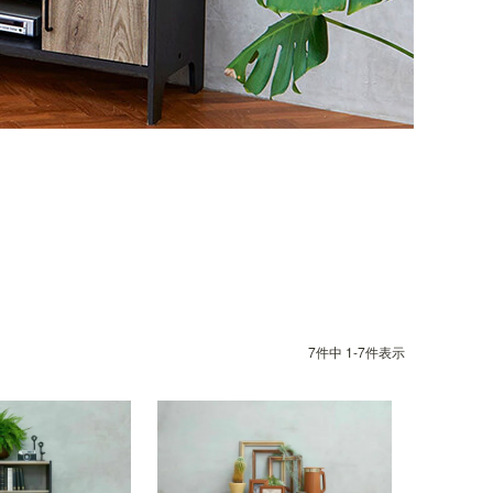
7
件中
1
-
7
件表示