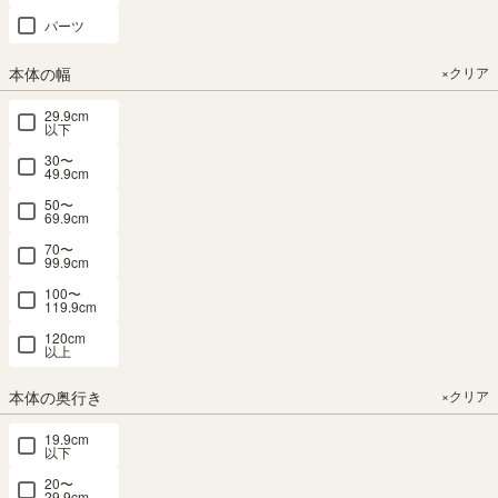
パーツ
ン・会員登録
本体の幅
×クリア
29.9cm
Amazon.co.jpにご登録の情報を利用してログインまたは会員
以下
登録されるお客様は、「Amazonアカウントでログイン」ボ
30〜
タンよりお進みください。
49.9cm
50〜
69.9cm
70〜
99.9cm
LINEとの会員連携がお済みの方は、「LINEでログイン」ボタ
100〜
119.9cm
ンからログインしてください。まだの方は、
LINEと会員連携
をしてください。
120cm
以上
※連携すると「注文確認」や「発送」のお知らせをLINEで受
け取ることができます。
本体の奥行き
×クリア
19.9cm
以下
20〜
29.9cm