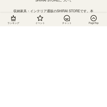
SHIRAI STOREについて
収納家具・インテリア通販のSHIRAI STOREです。本
棚やテレビ台、キッチン収納などさまざまな収納家具
を取り揃えております。横幅を1cm単位で注文できる
ランキング
イベント
チャット
PageTop
フリーラックやデスクのサイズオーダーメイドもござ
います。また、おもちゃ収納や絵本棚、子供服収納を
組み合わせて使えるキッズ収納が人気です。子供の成
長に合わせて収納を追加したり組み合わせを変えて長
く使うことができるのでおすすめです。
静岡県の組立家具メーカー「白井産業」の直営オンラ
インストア。会員登録で送料無料です。お得にお買い
物できるセールやクーポンを随時開催！ぜひ、お買い
物をお楽しみください。
お支払い
配送につ
キャンセ
お問い合
について
いて
ル・返
わせ
品・交換
配送料
mail：
クレジッ
support@shirai-
について
トカード
金