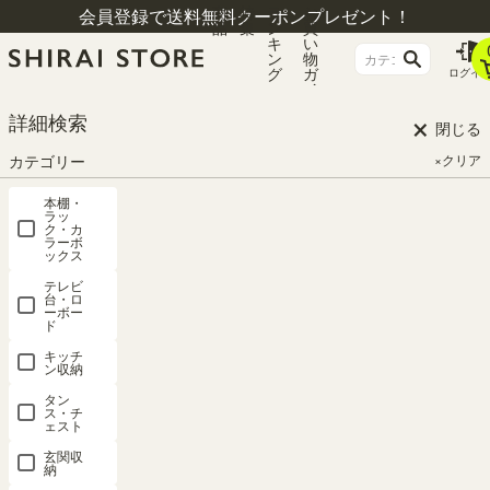
商
特
ラ
お
会員登録で送料無料クーポンプレゼント！
品
集
ン
買
キ
い
ン
物
グ
ガ
ログイ
イ
ド
×
HOME
ログイン
詳細検索
閉じる
カテゴリー
×クリア
ログイン
本棚・
ラッ
ク・カ
ラーボ
ックス
テレビ
台・ロ
ーボー
会員登録がお済みのお客
ド
キッチ
ン収納
様
タン
ス・チ
ェスト
初めてご利用ですか?
新規登録はこちら
玄関収
納