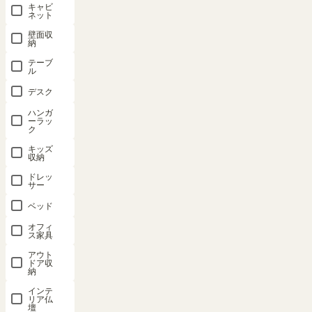
キャビ
ネット
メールアドレス
壁面収
納
(必
須)
テーブ
ル
デスク
パスワード
ハンガ
ーラッ
(必
ク
須)
キッズ
収納
ドレッ
サー
ログイン
ベッド
オフィ
ス家具
パスワードをお忘れですか？
アウト
ドア収
納
インテ
リア仏
連携サービスでログイ
壇