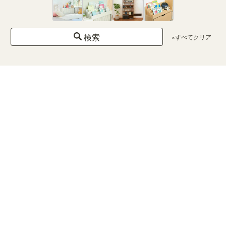
ン
グ
レ
ー
検索
×すべてクリア
ブ
ラ
ッ
ク
ピ
ン
ク
ブ
ル
ー
ベ
ー
ジ
ュ
機能・特徴
×クリア
扉
引き出
し
キャス