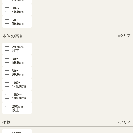
30〜
49.9cm
まだご登録がお済みでないお
50〜
59.9cm
客様
本体の高さ
×クリア
29.9cm
会員登録（無料）していただくとお得な特典をご利用い
以下
ただけます。また、お買い物も便利になります。
30〜
59.9cm
会員特典
60〜
99.9cm
100〜
149.9cm
150〜
199.9cm
送料無料
200cm
クーポン
割引
クーポン
会員限定
セール
購入
ポイント
以上
価格
×クリア
会員登録（無料）