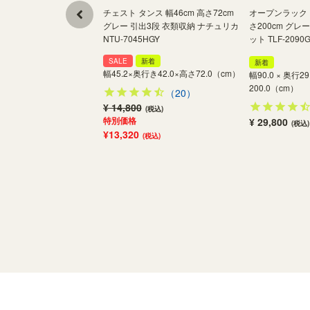
チェスト タンス 幅46cm 高さ72cm
オープンラック シ
グレー 引出3段 衣類収納 ナチュリカ
さ200cm グレ
NTU-7045HGY
ット TLF-2090
SALE
新着
新着
幅45.2×奥行き42.0×高さ72.0（cm）
幅90.0 × 奥行29
200.0（cm）
（20）
¥ 14,800
(税込)
特別価格
¥ 29,800
(税込)
¥13,320
(税込)