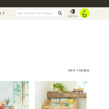
0
イド
ログイン
5
件中
1
-
5
件表示