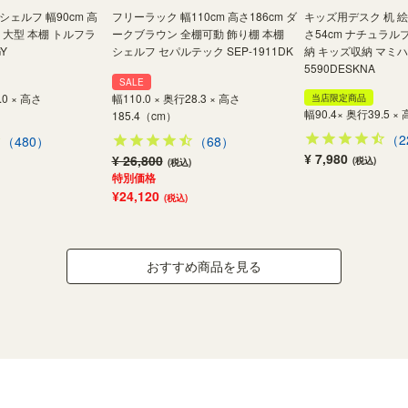
ェルフ 幅90cm 高
フリーラック 幅110cm 高さ186cm ダ
キッズ用デスク 机 絵本
ー 大型 本棚 トルフラ
ークブラウン 全棚可動 飾り棚 本棚
さ54cm ナチュラル
GY
シェルフ セパルテック SEP-1911DK
納 キッズ収納 マミハピ
5590DESKNA
SALE
.0 × 高さ
幅110.0 × 奥行28.3 × 高さ
当店限定商品
幅90.4× 奥行39.5 ×
185.4（cm）
（2
（480）
（68）
¥ 7,980
¥ 26,800
(税込)
(税込)
特別価格
¥24,120
(税込)
おすすめ商品を見る