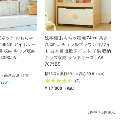
ネット おもちゃ
絵本棚 おもちゃ箱 幅74cm 高さ
さ38cm アイボリー
70cm ナチュラルブラウン ホワイ
供 収納 キッズ収納
ト 白木目 北欧テイスト 子供 収納
090JIV
キッズ収納 ランドキッズ LAK-
7075BS
幅73.3 × 奥行39.1 × 高さ69.6（cm）
9 × 高さ37.8（cm）
（7）
（251）
¥
17,800
税込
5
件中
1
-
5
件表示