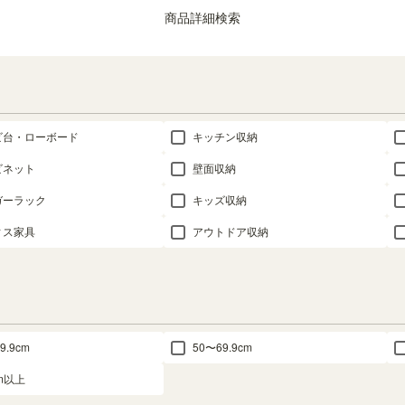
商品詳細検索
ビ台・ローボード
キッチン収納
ビネット
壁面収納
ガーラック
キッズ収納
ィス家具
アウトドア収納
9.9cm
50〜69.9cm
cm以上