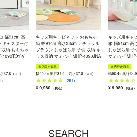
 幅91cm 高
キッズ用キャビネット おもちゃ
キッズ用キャビ
ー キャスター付
箱 幅91cm 高さ38cm ナチュラル
箱 幅91cm 高
ズ収納 おもちゃ
ブラウン じゃばら扉 子供 収納 キ
じゃばら扉 子
4090TOYIV
ッズ収納 マミハピ MHP-4090JNA
マミハピ MHP-4
当店限定商品
当店限定商品
 高さ37.8（cm）
幅90.4× 奥行34.9 × 高さ37.8（cm）
幅90.4× 奥行34.
1）
（251）
¥
9,980
¥
9,980
税込
税込
SEARCH