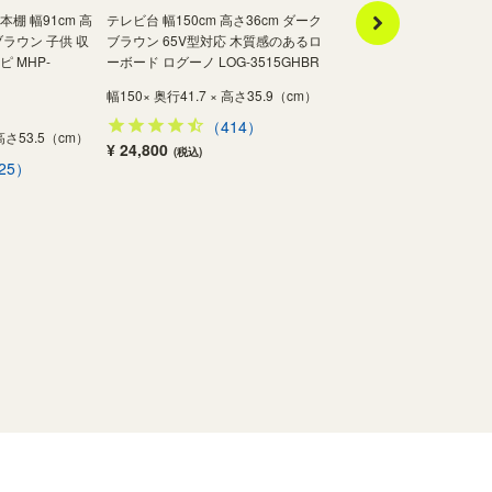
棚 幅91cm 高
テレビ台 幅150cm 高さ36cm ダーク
絵本棚 おもちゃディスプ
ブラウン 子供 収
ブラウン 65V型対応 木質感のあるロ
幅91cm 高さ26cm アイ
 MHP-
ーボード ログーノ LOG-3515GHBR
収納 キッズ収納 マミハピ 
2590BSAIV
幅150× 奥行41.7 × 高さ35.9（cm）
当店限定商品
（414）
 高さ53.5（cm）
幅90.4 × 奥行34.5 × 高さ
¥ 24,800
(税込)
25）
（306
¥ 6,980
(税込)