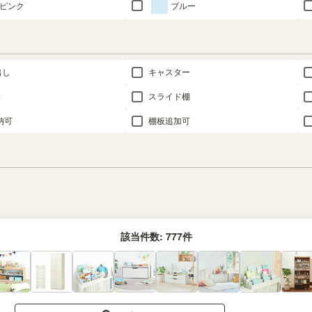
ピンク
ブルー
出し
キャスター
き
スライド棚
納可
棚板追加可
該当件数:
777
件