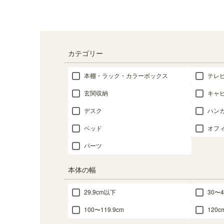
カテゴリー
本棚・ラック・カラーボックス
テレ
玄関収納
キャ
デスク
ハン
ベッド
オフ
パーツ
本体の幅
29.9cm以下
30〜4
100〜119.9cm
120