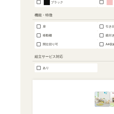
ブラック
機能・特徴
扉
引き
移動棚
鏡付
間仕切り可
A4収
組立サービス対応
あり