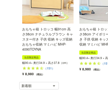
おもちゃ箱 トロッコ 幅91cm 高
おもちゃ箱 トロッコ
さ38cm ナチュラルブラウン キャ
さ38cm アイボリ
スター付き 子供 収納 キッズ収納
き 子供 収納 キッ
おもちゃ収納 マミハピ MHP-
収納 マミハピ MHP-
4090TOYNA
当店限定商品
当店限定商品
幅90.4× 奥行34.9 ×
幅90.4× 奥行34.9 × 高さ37.8（cm）
（15
（151）
¥
8,980
税込
¥
8,980
税込
新着順