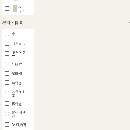
棚 シェルフ
スリム 隙間
飾り棚 パー
シェルフ タ
シェルフ タ
ベー
本棚 セルオ
ジュ
用 全棚可動
テーション
ナリオ TNL-
ナリオ TNL-
リア SO1-
本棚 シェル
背面化粧有
6087NA
9059NA
機能・特徴
1180NA
フ タナリオ
シェルフ 本
ロングセラ
ロングセラ
TNL-
棚 コビナス
ー
ー
SALE 8月20
扉
19831NA
COB-
幅87.0 × 奥行
幅59.0 × 奥行
日15:00まで
1460NA
29.0 × 高さ
29.0 × 高さ
幅82.0 × 奥行
引き出し
ロングセラ
60.0（cm）
90.0（cm）
29.1 × 高さ
ー
幅59.6 × 奥行
キャスタ
112.4（cm）
（852）
幅31.0 × 奥行
ー
23.4 × 高さ
29.0 × 高さ
（19）
¥
9,980
¥
8,980
142.4（cm）
配線穴
198.0（cm）
¥
11,800
税込
税込
（57）
（852）
税込
移動棚
¥
8,480
¥
12,800
税込
鏡付き
¥
10,620
税込
税込
スライド
棚
関連度が高い順
脚付き
51
件中
21
-
40
件表示
間仕切り
可
1
2
3
A4収納可