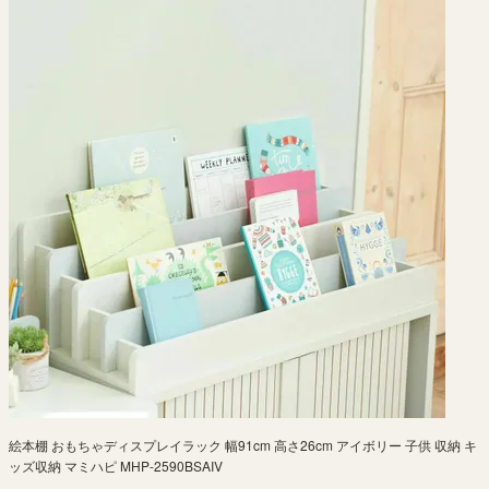
絵本棚 おもちゃディスプレイラック 幅91cm 高さ26cm アイボリー 子供 収納 キ
ッズ収納 マミハピ MHP-2590BSAIV