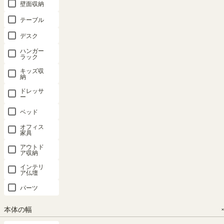
壁面収納
フリーラッ
オープンラ
フリーラッ
フリーラッ
オープンラ
テーブル
ク 幅87cm
ック 棚 幅
ク 幅44cm
ク 幅110cm
ック 棚 幅
デスク
高さ120cm
90cm 高さ
高さ198cm
高さ186cm
75cm 高さ
ナチュラル
85cm ナチ
ナチュラル
ナチュラル
85cm ナチ
ハンガー
ラック
オーク1 全
ュラルブラ
オーク1 大
ブラウン 全
ュラルブラ
棚可動 本棚
ウン カウン
型 サイズ
棚可動 本棚
ウン カウン
キッズ収
納
シェルフ タ
ター下 シェ
全棚可動 本
シェルフ セ
ター下 シェ
ナリオ TNL-
ルフ 本棚
棚 シェルフ
パルテック
ルフ 本棚
ドレッサ
ー
1287NA
キッチン収
タナリオ
SEP-
キッチン収
1911NA
納 ピタシエ
TNL-
納 ピタシエ
ベッド
ロングセラ
19844NA
PTS-
PTS-
ー
SALE 8月20
オフィス
8590RNA
8575RNA
幅87.0 × 奥行
日15:00まで
家具
ロングセラ
29.0 × 高さ
幅110.0 × 奥
ー
幅90× 奥行
幅75× 奥行
アウトド
120.0（cm）
行28.3 × 高さ
幅44.0 × 奥行
ア収納
29.6 × 高さ
29.6 × 高さ
185.4（cm）
29.0 × 高さ
（852）
84.9（cm）
84.9（cm）
インテリ
198.0（cm）
（68）
ア仏壇
¥
16,800
（43）
（852）
¥
26,800
税込
パーツ
¥
13,800
¥
10,800
¥
15,800
税込
税込
税込
税込
本体の幅
¥
24,120