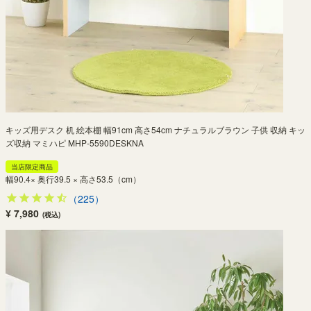
キッズ用デスク 机 絵本棚 幅91cm 高さ54cm ナチュラルブラウン 子供 収納 キッ
ズ収納 マミハピ MHP-5590DESKNA
当店限定商品
幅90.4× 奥行39.5 × 高さ53.5（cm）
（225）
¥ 7,980
(税込)