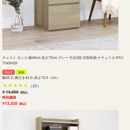
チェスト タンス 幅46cm 高さ72cm グレー 引出3段 衣類収納 ナチュリカ NTU-
7045HGY
SALE
新着
幅45.2×奥行き42.0×高さ72.0（cm）
（20）
¥ 14,800
(税込)
特別価格
¥13,320
(税込)