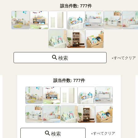
該当件数:
777
件
ン
ト
付
き
組立サービス対応
あ
検索
×すべてクリア
り
該当件数:
777
件
検索
×すべてクリア