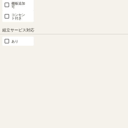
棚板追加
SEARCH
可
コンセン
ト付き
商品詳細検索
組立サービス対応
あり
カテゴリー
×クリア
本
棚・
ラ
ッ
ク・
カ
ラ
ー
ボ
ッ
ク
ス
テ