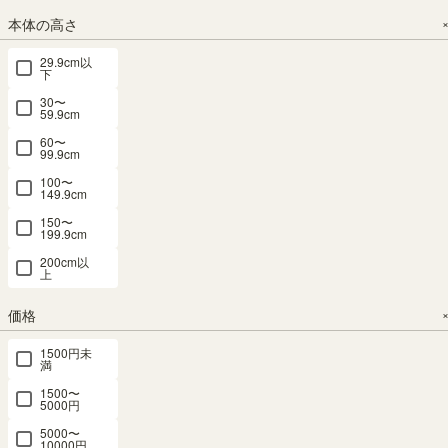
¥
10,800
¥
7,980
（852）
¥
19,800
本体の高さ
税込
税込
¥
9,980
税込
29.9cm以
税込
下
¥
17,820
30〜
税込
59.9cm
60〜
99.9cm
100〜
149.9cm
150〜
199.9cm
フリーラッ
ディスプレ
ディスプレ
フリーラッ
フリーラッ
ク 幅31cm
イラック 棚
イラック 棚
ク 幅44cm
ク 幅31cm
200cm以
上
高さ150cm
幅58cm 高
幅82cm 高
高さ120cm
高さ120cm
ナチュラル
さ106cm ナ
さ76cm ナ
ナチュラル
ナチュラル
価格
オーク1 ス
チュラルブ
チュラルブ
オーク1 全
オーク1 ス
リム 隙間用
ラウン S字
ラウン 飾り
棚可動 本棚
リム 隙間用
1500円未
全棚可動 本
飾り棚 パー
棚 シェルフ
シェルフ タ
全棚可動 本
満
棚 シェルフ
テーション
本棚 セルオ
ナリオ TNL-
棚 シェルフ
1500〜
タナリオ
背面化粧有
リア SO1-
1244NA
タナリオ
5000円
TNL-
シェルフ 本
7580NA
TNL-
5000〜
ロングセラ
1531NA
1231NA
棚 ノアリス
10000円
ー