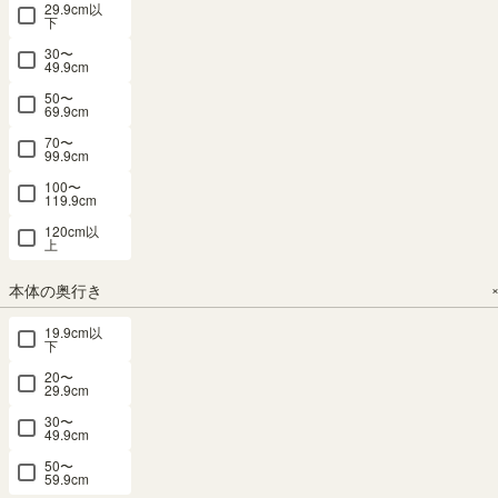
税込
29.9cm以
下
30〜
49.9cm
50〜
69.9cm
70〜
フリーラッ
フリーラッ
フリーラッ
ラック テレ
フリーラッ
99.9cm
ク 幅31cm
ク 幅110cm
ク 幅84cm
ビ台 幅
ク 幅44cm
100〜
高さ180cm
高さ114cm
高さ90cm
85cm 高さ
高さ150cm
119.9cm
ナチュラル
ナチュラル
ナチュラル
72cm ナチ
ナチュラル
120cm以
オーク1 ス
ブラウン 全
ブラウン 本
ュラルブラ
オーク1 全
上
リム 隙間用
棚可動 本棚
棚 シェルフ
ウン ホワイ
棚可動 本棚
全棚可動 本
シェルフ セ
フルニコ
ト 白 32V型
シェルフ タ
本体の奥行き
棚 シェルフ
パルテック
FUL-
対応 本棚
ナリオ TNL-
19.9cm以
9085NA
タナリオ
SEP-
リビング 収
1544NA
下
1111NA
TNL-
納 ガレンタ
幅83.5×奥行
ロングセラ
20〜
1831NA
GAR-7085
ー
き29.2×高さ
29.9cm
SALE 8月20
日15:00まで
幅44.0 × 奥行
89.8（cm）
幅83.9 × 奥行
ロングセラ
30〜
29.0 × 高さ
幅110.0 × 奥
ー
49.9cm
（22）
29.7 × 高さ
150.0（cm）
行28.3 × 高さ
幅31.0 × 奥行
72.0（cm）
¥
7,980
50〜
113.4（cm）
29.0 × 高さ
59.9cm
（25）
税込
180.0（cm）
（37）