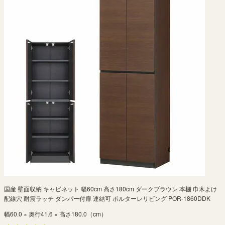
国産 壁面収納 キャビネット 幅60cm 高さ180cm ダークブラウン 本棚 巾木よけ
配線穴 耐震ラッチ ダンパー付扉 連結可 ポルターレリビング POR-1860DDK
幅60.0 × 奥行41.6 × 高さ180.0（cm）