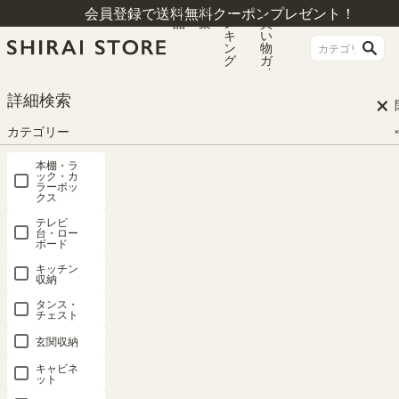
商
特
ラ
お
会員登録で送料無料クーポンプレゼント！
品
集
ン
買
キ
い
ン
物
グ
ガ
イ
ド
×
HOME
オープンラック白（ホワイト系） 検索結果
詳細検索
カテゴリー
検索結果
本棚・ラ
ック・カ
ラーボッ
クス
#オープンラック白（ホワイト系）
テレビ
台・ロー
ボード
新着順
51
件中
1
-
20
件表示
キッチン
収納
1
2
3
タンス・
チェスト
玄関収納
キャビネ
ット