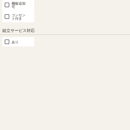
棚板追加
カテゴリー
×クリア
可
コンセン
本
ト付き
棚・
ラ
組立サービス対応
ッ
ク・
あり
カ
ラ
ー
ボ
ッ
ク
ス
テ
レ
ビ
台・
ロ
ー
ボ
ー