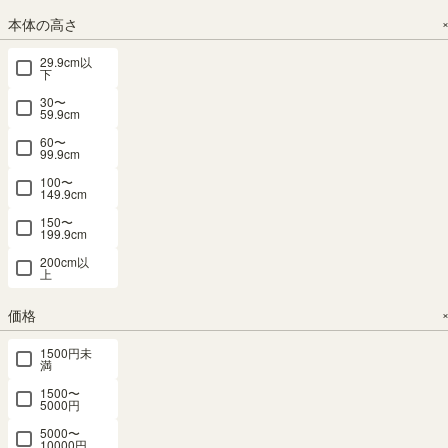
税込
税込
¥
8,480
本体の高さ
税込
29.9cm以
下
本棚・ラック
本棚・ラック
5位
7位
30〜
59.9cm
60〜
99.9cm
オープンラ
オープンラ
オープンラ
テレビ台 ラ
フリーラッ
100〜
149.9cm
ック シェル
ック シェル
ック シェル
ック 幅
ク 幅87cm
フ 幅50cm
フ 幅70cm
フ 幅90cm
80cm 高さ
高さ90cm
150〜
199.9cm
高さ200cm
高さ200cm
高さ200cm
61cm ホワ
ホワイトオ
アイボリー
アイボリー
アイボリー
イト 白 ブ
ーク 全棚可
200cm以
上
大型 本棚
大型 本棚
大型 本棚
ラック 黒
動 本棚 シ
トルフラッ
トルフラッ
トルフラッ
32V型対応
ェルフ タナ
価格
ト TLF-
ト TLF-
ト TLF-
TVボード
リオ TNL-
2050IV
2070IV
2090IV
ローボード
9087WH
1500円未
ヴォルデバ
満
SALE 8月20
SALE 8月20
SALE 8月20
ロングセラ
VRD-
日15:00まで
日15:00まで
日15:00まで
ー
1500〜
6080WH
5000円
幅50.0 × 奥行
幅70.0 × 奥行
幅90.0 × 奥行
幅87.0 × 奥行
29.0 × 高さ
29.0 × 高さ
29.0 × 高さ
29.0 × 高さ
5000〜
幅80.0 × 奥行
200.0（cm）
200.0（cm）
200.0（cm）
90.0（cm）
10000円