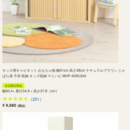
キッズ用キャビネット おもちゃ箱 幅91cm 高さ38cm ナチュラルブラウン じゃ
ばら扉 子供 収納 キッズ収納 マミハピ MHP-4090JNA
当店限定商品
幅90.4× 奥行34.9 × 高さ37.8（cm）
（251）
¥ 9,980
(税込)