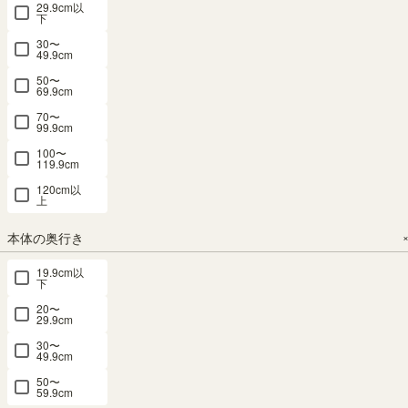
29.9cm以
下
30〜
49.9cm
50〜
69.9cm
フリーラッ
フリーラッ
日本製フリ
オープンラ
オープンラ
ク 幅84cm
ク 幅59cm
ーラック サ
ック 棚 幅
ック 棚 幅
70〜
99.9cm
高さ180cm
高さ180cm
イズオーダ
75cm 高さ
90cm 高さ
ホワイト 白
ホワイト 白
ー 幅1cm単
85cm ホワ
85cm ホワ
100〜
119.9cm
木目 本棚
木目 本棚
位（横幅15-
イト 白 カ
イト 白 カ
シェルフ フ
シェルフ フ
90cm 11カ
ウンター下
ウンター下
120cm以
上
ルニコ FUL-
ルニコ FUL-
ラー 高さ6
シェルフ 本
シェルフ 本
1885WH
1860WH
タイプ 奥行
棚 キッチン
棚 キッチン
本体の奥行き
3タイプ）
収納 ピタシ
収納 ピタシ
幅83.5×奥行
幅58.1×奥行
全棚可動 本
エ PTS-
エ PTS-
19.9cm以
き29.2×高さ
き29.2×高さ
下
棚 シェルフ
8575RWH
8590RWH
179.7（cm）
179.7 （cm）
タナリオ
20〜
（49）
（49）
幅75× 奥行
幅90× 奥行
29.9cm
TNL-EM
29.6 × 高さ
29.6 × 高さ
¥
11,800
¥
8,980
30〜
84.9（cm）
84.9（cm）
ロングセラ
税込
税込
49.9cm
ー
（43）
サイズオー
50〜
ダー
¥
10,800
¥
13,800
59.9cm
（1448）