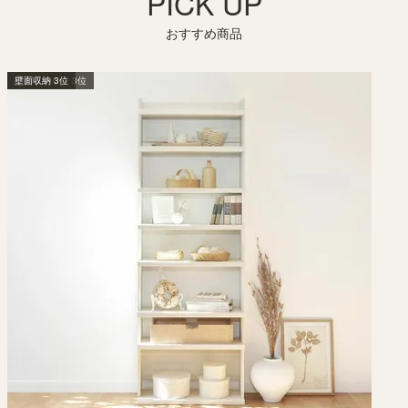
PICK UP
おすすめ商品
壁面収納 2位
本棚・ラック 3位
壁面収納 3位