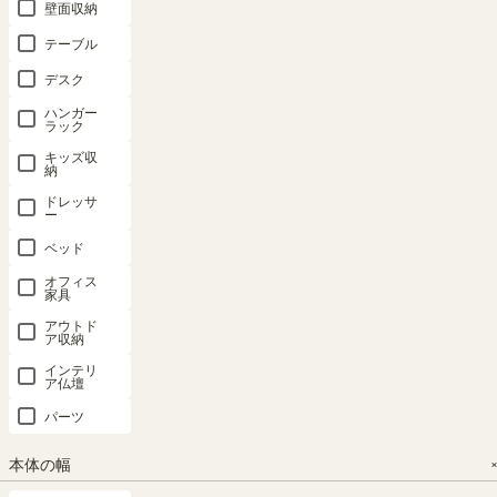
壁面収納
タナリオ 上
ディスプレ
ディスプレ
フリーラッ
フリーラッ
テーブル
置き サイズ
イラック 棚
イラック 棚
ク 幅84cm
ク 幅107cm
デスク
オーダー 幅
幅58cm 高
幅58cm 高
高さ90cm
高さ90cm
1cm単位
さ140cm ホ
さ106cm ホ
ホワイト 白
ホワイト 白
ハンガー
ラック
（横幅15-
ワイト 白木
ワイト 白木
木目 本棚
木目 本棚
90cm 8カラ
目 S字 飾り
目 S字 飾り
シェルフ フ
シェルフ フ
キッズ収
納
ー 奥行3タ
棚 パーテー
棚 パーテー
ルニコ FUL-
ルニコ FUL-
イプ） 本棚
ション 背面
ション 背面
9085WH
9011WH
ドレッサ
ー
シェルフ タ
化粧有 シェ
化粧有 シェ
幅83.5×奥行
幅106.3×奥行
ナリオ TNL-
ルフ 本棚
ルフ 本棚
ベッド
き29.2×高さ
き29.2×高さ
EMU
ノアリス
ノアリス
89.8（cm）
89.8（cm）
オフィス
NAL-
NAL-
家具
（22）
ロングセラ
1460WH
1160WH
ー
¥
7,980
¥
8,980
アウトド
サイズオー
ア収納
ダー
幅57.7 × 奥行
幅57.7 × 奥行
税込
税込
27.8 × 高さ
27.8 × 高さ
インテリ
¥
8,980
ア仏壇
139.8（cm）
105.3（cm）
税込
（30）
（30）
パーツ
¥
6,980
¥
5,980
本体の幅
税込
税込