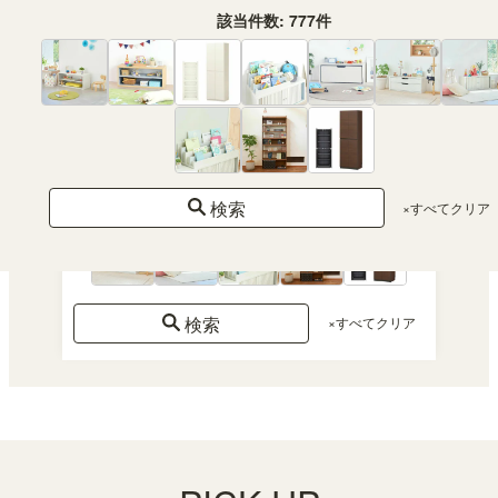
該当件数:
777
件
あ
り
該当件数:
777
件
検索
×すべてクリア
検索
×すべてクリア