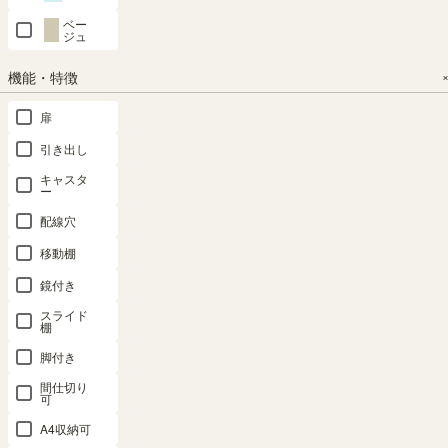
ロングセラ
ロングセラ
ロングセラ
ー
ー
ー
ベー
ロングセラ
ロングセラ
ジュ
幅59.0 × 奥行
幅44.0 × 奥行
幅87.0 × 奥行
ー
ー
29.0 × 高さ
29.0 × 高さ
29.0 × 高さ
幅31.0 × 奥行
幅117.0 × 奥
機能・特徴
90.0（cm）
90.0（cm）
60.0（cm）
29.0 × 高さ
行29.0 × 高さ
90.0（cm）
90.0（cm）
（852）
（852）
扉
（852）
（852）
¥
8,980
¥
8,480
¥
9,980
¥
7,480
¥
16,800
税込
税込
税込
引き出し
税込
税込
キャスタ
ー
新着順
51
件中
1
-
20
件表示
配線穴
移動棚
1
2
3
鏡付き
スライド
SEARCH
棚
脚付き
商品詳細検索
間仕切り
可
A4収納可