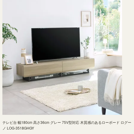
テレビ台 幅180cm 高さ36cm グレー 75V型対応 木質感のあるローボード ログー
ノ LOG-3518GHGY