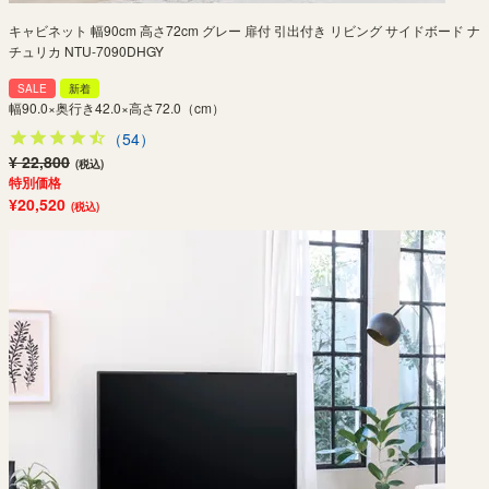
キャビネット 幅90cm 高さ72cm グレー 扉付 引出付き リビング サイドボード ナ
チュリカ NTU-7090DHGY
SALE
新着
幅90.0×奥行き42.0×高さ72.0（cm）
（54）
¥ 22,800
(税込)
特別価格
¥20,520
(税込)