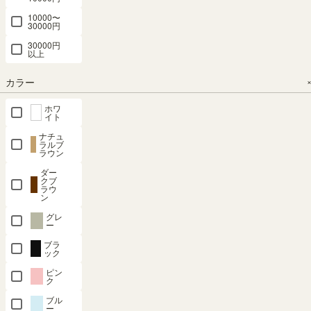
7090RGY
エ PTS-
納 ピタシエ
NTU-
VNT-1260D
10000〜
30000円
7090RNA
8590RWH
PTS-
幅58.1 × 奥行
新着
8590RNA
30000円
35.6 × 高さ
幅90× 奥行
SALE 8月20
SALE 8月20
以上
日15:00まで
日15:00まで
119.1（cm）
29.6 × 高さ
幅90× 奥行
幅90.0×奥行
幅90.0×奥行
84.9（cm）
29.6 × 高さ
カラー
き42.0×高さ
き42.0×高さ
84.9（cm）
（43）
¥
16,800
72.0（cm）
72.0（cm）
（43）
¥
13,800
ホワ
税込
（35）
（35）
イト
¥
13,800
税込
¥
16,800
¥
16,800
ナチュ
税込
ラルブ
税込
税込
ラウン
¥
15,120
¥
15,120
ダー
クブ
税込
税込
ラウ
ン
グレ
ー
ブラ
ック
ピン
キャビネッ
ディスプレ
ディスプレ
オープンラ
オープンラ
ク
ト 棚 幅
イラック 幅
イラック 幅
ック シェル
ック シェル
ブル
59cm 高さ
87cm 高さ
87cm 高さ
フ 幅50cm
フ 幅50cm
ー