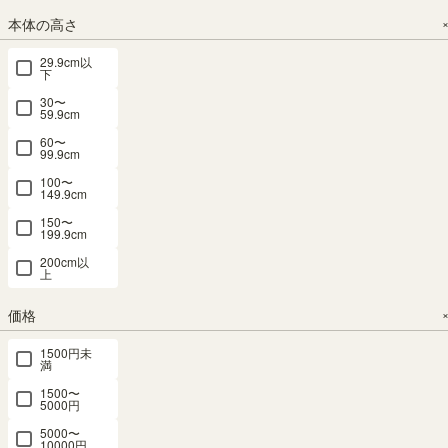
（43）
72.0（cm）
72.0（cm）
¥
13,800
¥
13,800
本体の高さ
¥
10,800
（35）
（35）
税込
税込
税込
¥
12,800
¥
12,800
29.9cm以
下
¥
12,420
¥
12,420
税込
税込
30〜
税込
税込
59.9cm
¥
11,520
¥
11,520
60〜
税込
税込
99.9cm
100〜
149.9cm
150〜
199.9cm
200cm以
上
オープンラ
オープンラ
オープンラ
オープンラ
キャビネッ
ック 棚 幅
ック 棚 幅
ック 棚 幅
ック 棚 幅
ト 棚 幅
価格
90cm 高さ
90cm 高さ
90cm 高さ
90cm 高さ
59cm 高さ
85cm ホワ
85cm ナチ
72cm グレ
72cm ナチ
120cm ブラ
1500円未
イト 白 カ
ュラルブラ
ー シェルフ
ュラルブラ
ウン ブラッ
満
ウンター下
ウン カウン
本棚 収納
ウン シェル
ク 組み立て
1500〜
シェルフ 本
ター下 シェ
リビング ナ
フ 本棚 収
簡単 ラック
5000円
棚 キッチン
ルフ 本棚
チュリカ
納 リビング
本棚 ビエン
5000〜
収納 ピタシ
キッチン収
NTU-
ナチュリカ
テージ
10000円