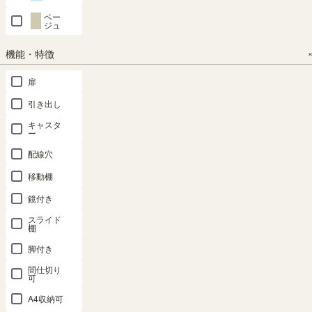
120cm ビン
105cm グレ
105cm ナチ
高さ200cm
高さ200cm
ベー
テージナチ
ー ホワイト
ュラルブラ
アイボリー
ナチュラル
ジュ
ュラル 組み
シェルフ 本
ウン シェル
大型 本棚
ブラウン 大
機能・特徴
立て簡単 ラ
棚 収納 リ
フ 本棚 収
トルフラッ
型 本棚 ト
ック 本棚
ビング アン
納 リビング
ト TLF-
ルフラット
扉
ビエンテー
ティーク調
アンティー
2050IV
TLF-
2050NA
ジライト
ルミデ
ク調 ルミデ
引き出し
SALE 8月20
VTL-
LMD-
LMD-
日15:00まで
SALE 8月20
キャスタ
1260DNN
1085GY
1085NA
幅50.0 × 奥行
日15:00まで
ー
29.0 × 高さ
幅50.0 × 奥行
幅58.1 × 奥行
幅87.0×奥行
幅87.0×奥行
配線穴
200.0（cm）
29.0 × 高さ
35.6 × 高さ
38.1×高さ
38.1×高さ
200.0（cm）
（480）
119.1（cm）
104.8（cm）
104.8（cm）
移動棚
¥
19,800
（16）
（24）
（24）
鏡付き
¥
19,800
税込
¥
16,800
¥
17,800
¥
17,800
税込
スライド
税込
税込
税込
棚
¥
17,820
¥
17,820
税込
脚付き
税込
間仕切り
可
価格が安い順
42
件中
1
-
20
件表示
A4収納可