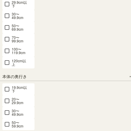
¥
8,982
¥
8,982
29.9cm以
下
税込
税込
30〜
49.9cm
50〜
69.9cm
70〜
99.9cm
オープンラ
オープンラ
オープンラ
フリーラッ
フリーラッ
100〜
ック 棚 幅
ック 棚 幅
ック 棚 幅
ク 幅75cm
ク 幅44cm
119.9cm
75cm 高さ
60cm 高さ
60cm 高さ
高さ90cm
高さ160cm
120cm以
85cm ホワ
72cm グレ
72cm ナチ
ホワイト 白
ホワイト 白
上
イト 白 カ
ー シェルフ
ュラルブラ
木目 本棚
木目 本棚
ウンター下
本棚 収納
ウン シェル
シェルフ モ
シェルフ モ
本体の奥行き
シェルフ 本
リビング ナ
フ 本棚 収
ンシェリー
ンシェリー
19.9cm以
棚 キッチン
チュリカ
納 リビング
ヌ MCN-
ヌ MCN-
下
収納 ピタシ
NTU-
ナチュリカ
9075
1645
20〜
7060RGY
エ PTS-
NTU-
29.9cm
SALE 8月20
SALE 8月20
7060RNA
8575RWH
日15:00まで
日15:00まで
新着
30〜
幅74.4 × 奥行
幅43.3 × 奥行
49.9cm
幅75× 奥行
SALE 8月20
SALE 8月20
26.8 × 高さ
25.8 × 高さ
日15:00まで
日15:00まで
29.6 × 高さ
50〜
89.3（cm）
159.8（cm）
幅60.0×奥行
幅60.0×奥行
59.9cm
84.9（cm）
き42.0×高さ
き42.0×高さ
（13）