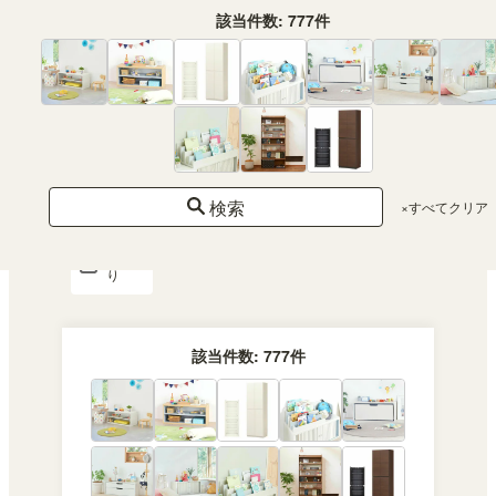
該当件数:
777
件
コ
ン
セ
ン
ト
付
き
組立サービス対応
検索
×すべてクリア
あ
り
該当件数:
777
件