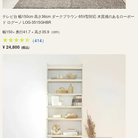
テレビ台 幅150cm 高さ36cm ダークブラウン 65V型対応 木質感のあるローボー
ド ログーノ LOG-3515GHBR
幅150× 奥行41.7 × 高さ35.9（cm）
（414）
¥ 24,800
(税込)