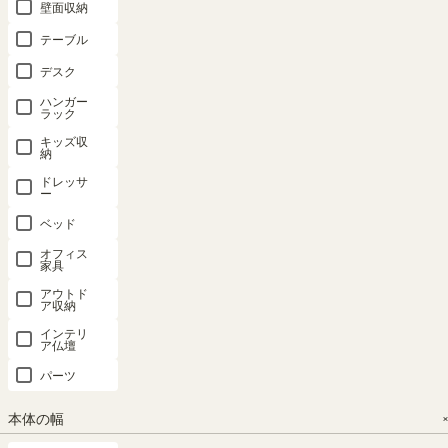
壁面収納
日本製フリ
タナリオ 上
オープンラ
オープンラ
オープンラ
テーブル
ーラック サ
置き サイズ
ック 棚 幅
ック 棚 幅
ック 棚 幅
デスク
イズオーダ
オーダー 幅
46cm 高さ
46cm 高さ
75cm 高さ
ー 幅1cm単
1cm単位
72cm グレ
72cm ナチ
85cm ナチ
ハンガー
ラック
位（横幅15-
（横幅15-
ー シェルフ
ュラルブラ
ュラルブラ
90cm 11カ
90cm 8カラ
本棚 収納
ウン シェル
ウン カウン
キッズ収
納
ラー 高さ6
ー 奥行3タ
リビング ナ
フ 本棚 収
ター下 シェ
タイプ 奥行
イプ） 本棚
チュリカ
納 リビング
ルフ 本棚
ドレッサ
ー
3タイプ）
シェルフ タ
NTU-
ナチュリカ
キッチン収
7045RGY
全棚可動 本
ナリオ TNL-
NTU-
納 ピタシエ
ベッド
7045RNA
棚 シェルフ
EMU
PTS-
オフィス
新着
8575RNA
タナリオ
家具
SALE 8月20
SALE 8月20
ロングセラ
TNL-EM
日15:00まで
日15:00まで
ー
幅75× 奥行
アウトド
サイズオー
幅45.2×奥行
幅45.2×奥行
ア収納
29.6 × 高さ
ダー
ロングセラ
き42.0×高さ
き42.0×高さ
ー
84.9（cm）
インテリ
¥
8,980
72.0（cm）
72.0（cm）
サイズオー
ア仏壇
ダー
税込
（35）
（35）
（1448）
パーツ
¥
10,800
¥
9,980
¥
9,980
¥
8,480
税込
税込
税込
本体の幅
税込