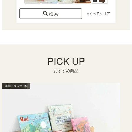
検索
×すべてクリア
PICK UP
おすすめ商品
キッズ収納 3位
壁面収納 3位
テレビ台 2位
本棚・ラック 1位