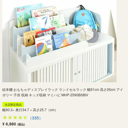
絵本棚 おもちゃディスプレイラック ランドセルラック 幅91cm 高さ26cm アイ
ボリー 子供 収納 キッズ収納 マミハピ MHP-2590BSBIV
当店限定商品
幅90.3× 奥行34.7 × 高さ25.7（cm）
（335）
¥ 6,980
(税込)