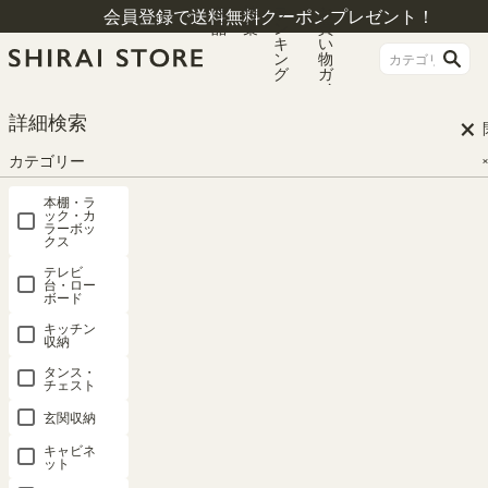
商
特
ラ
お
会員登録で送料無料クーポンプレゼント！
品
集
ン
買
キ
い
ン
物
グ
ガ
イ
ド
×
HOME
本棚おしゃれ 検索結果
詳細検索
カテゴリー
検索結果
本棚・ラ
ック・カ
ラーボッ
クス
#本棚おしゃれ
テレビ
台・ロー
ボード
価格が安い順
42
件中
1
-
20
件表示
キッチン
収納
1
2
3
タンス・
チェスト
玄関収納
キャビネ
ット