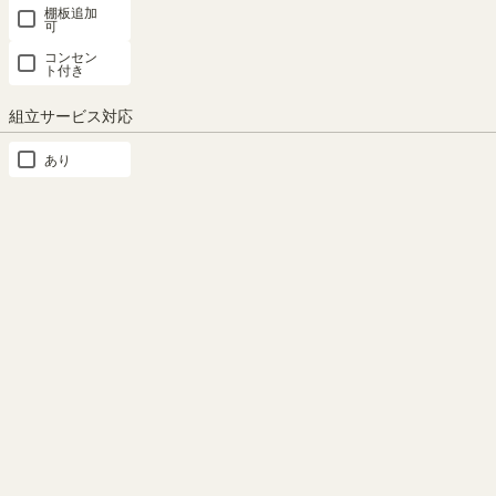
棚板追加
1
2
3
可
コンセン
ト付き
SEARCH
組立サービス対応
商品詳細検索
あり
カテゴリー
×クリア
本
棚・
ラ
ッ
ク・
カ
ラ
ー
ボ
ッ