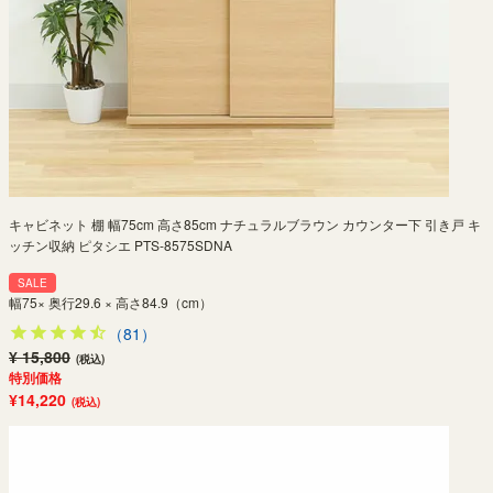
キャビネット 棚 幅75cm 高さ85cm ナチュラルブラウン カウンター下 引き戸 キ
ッチン収納 ピタシエ PTS-8575SDNA
SALE
幅75× 奥行29.6 × 高さ84.9（cm）
（81）
¥ 15,800
(税込)
特別価格
¥14,220
(税込)