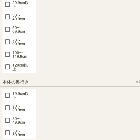
29.9cm以
下
30〜
49.9cm
50〜
フリーラッ
フリーラッ
ラック テレ
ミニラック
ミニラック
69.9cm
ク 幅75cm
ク 幅112cm
ビ台 幅
S字 幅36cm
S字 幅36cm
70〜
高さ90cm
高さ90cm
85cm 高さ
高さ36cm
高さ36cm
99.9cm
ホワイト 白
ホワイト 白
72cm ナチ
ホワイト 白
ナチュラル
100〜
木目 本棚
木目 本棚
ュラルブラ
木目 横置き
ブラウン 横
119.9cm
シェルフ モ
シェルフ モ
ウン ホワイ
可能 背面化
置き可能 背
120cm以
ンシェリー
ンシェリー
ト 白 32V型
粧有 本棚
面化粧有 本
上
ヌ MCN-
ヌ MCN-
対応 本棚
コビナス
棚 コビナス
本体の奥行き
×
9075
9011
リビング 収
COB-
COB-
3535KSJWH
3535KSJNA
納 ガレンタ
SALE 8月6
SALE 8月6
19.9cm以
GAR-7085
日15:00まで
日15:00まで
下
幅36.0 × 奥行
20%OFFク
幅74.4 × 奥行
幅111.9 × 奥
ーポンあり
23.4 × 高さ
幅83.9 × 奥行
20〜
26.8 × 高さ
行26.8 × 高さ
幅36.0 × 奥行
36.0（cm）
29.9cm
29.7 × 高さ
89.3（cm）
89.3（cm）
23.4 × 高さ
72.0（cm）
30〜
36.0（cm）
（13）
（13）
49.9cm
（25）
¥
3,980
（9）
¥
13,800
¥
18,800
¥
7,980
50〜
税込
¥
3,980
59.9cm
税込
税込
税込