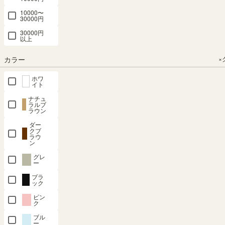
29.5（cm）
23.4 × 高さ
（9）
23.4 × 高さ
23.4 × 高さ
10000〜
29.5（cm）
29.5（cm）
29.5（cm）
¥
3,980
30000円
（86）
（86）
（86）
¥
2,580
税込
30000円
¥
2,580
¥
2,580
¥
2,580
税込
以上
税込
税込
税込
カラー
×
新着順
75
件中
61
-
75
件表示
ホワ
イト
1
…
3
4
ナチュ
ラルブ
ラウン
ダー
SEARCH
クブ
ラウ
ン
商品詳細検索
グレ
ー
ブラ
ック
カテゴリー
×クリア
ピン
ク
ブル
本
ー