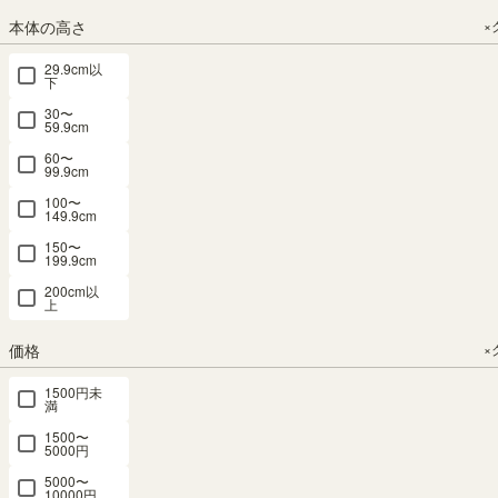
税込
¥
11,730
¥
15,980
本体の高さ
×
税込
税込
29.9cm以
下
30〜
59.9cm
60〜
99.9cm
ミニラック
ミニラック
ミニラック
ミニラック
ミニラック
100〜
149.9cm
S字 幅36cm
棚 幅59cm
棚 幅59cm
棚 幅59cm
棚 幅59cm
高さ36cm
高さ30cm
高さ30cm
高さ30cm
高さ30cm
150〜
199.9cm
ダークブラ
白木目・ホ
ブラウン・
ナチュラル
ダークブラ
ウン 横置き
ワイト コの
ブラック コ
ブラウン コ
ウン コの字
200cm以
上
可能 背面化
字 組合せラ
の字 組合せ
の字 組合せ
組合せラッ
粧有 本棚
ック 背面化
ラック 背面
ラック 背面
ク 背面化粧
価格
×
コビナス
粧有 シェル
化粧有 シェ
化粧有 シェ
有 シェルフ
COB-
フ 本棚 コ
ルフ 本棚
ルフ 本棚
本棚 コビナ
1500円未
3535KSJDK
ビナス
コビナス
コビナス
ス COB-
満
COB-
COB-
COB-
3060DK
1500〜
幅36.0 × 奥行
3060WH
3060VK
3060NA
5000円
23.4 × 高さ
幅59.0 × 奥行
36.0（cm）
5000〜
23.4 × 高さ
幅59.0 × 奥行
幅59.0 × 奥行
幅59.0 × 奥行
10000円