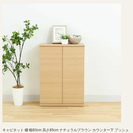
キャビネット 棚 幅60cm 高さ85cm ナチュラルブラウン カウンター下 プッシュ