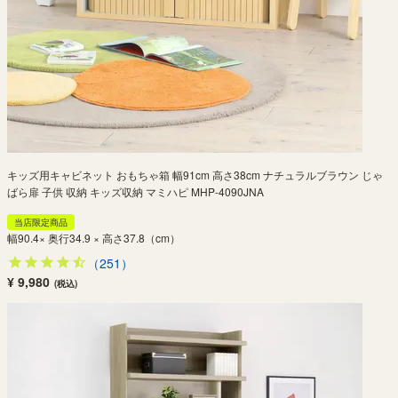
キッズ用キャビネット おもちゃ箱 幅91cm 高さ38cm ナチュラルブラウン じゃ
ばら扉 子供 収納 キッズ収納 マミハピ MHP-4090JNA
当店限定商品
幅90.4× 奥行34.9 × 高さ37.8（cm）
（251）
¥ 9,980
(税込)