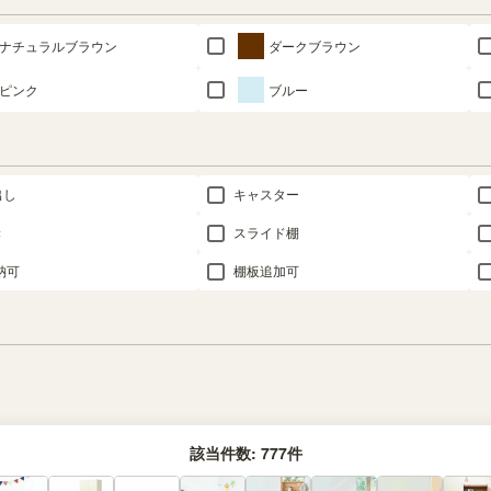
ナチュラルブラウン
ダークブラウン
ピンク
ブルー
出し
キャスター
き
スライド棚
納可
棚板追加可
該当件数:
777
件