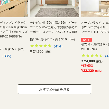
ゃディスプレイラック
テレビ台 幅150cm 高さ36cm ダーク
オープンラック シェル
幅91cm 高さ26cm
ブラウン 65V型対応 木質感のあるロ
さ200cm アイボリー
ン 子供 収納 キッズ
ーボード ログーノ LOG-3515GHBR
フラット TLF-2070I
P-2590BSBNA
幅150× 奥行41.7 × 高さ35.9（cm）
SALE
幅70.0 × 奥行29.0 ×
（414）
.7 × 高さ25.7（cm）
200.0（cm）
¥ 24,800
(税込)
（335）
（4
¥ 24,800
(税込)
特別価格
¥22,320
(税込)
おすすめ商品を見る