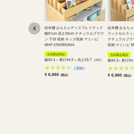
絵本棚 おもちゃディスプレイラック
絵本棚 おもち
幅91cm 高さ26cm ナチュラルブラウ
ランドセルラック 
ン 子供 収納 キッズ収納 マミハピ
ナチュラルブラウ
MHP-2590BSANA
収納 マミハピ MH
当店限定商品
当店限定商品
幅90.4 × 奥行34.5 × 高さ25.7（cm）
幅90.3× 奥行34
（306）
¥ 6,980
¥ 6,980
(税込)
(税込)