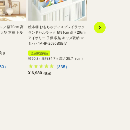
フ 幅70cm 高
絵本棚 おもちゃディスプレイラック
オープンラック シェルフ 幅
 大型 本棚 トル
ランドセルラック 幅91cm 高さ26cm
さ200cm グレー 大型 本
V
アイボリー 子供 収納 キッズ収納 マ
ット TLF-2050GY
ミハピ MHP-2590BSBIV
新着
 高さ
幅50.0 × 奥行29.0 × 高さ
当店限定商品
幅90.3× 奥行34.7 × 高さ25.7（cm）
200.0（cm）
80）
（335）
（480
¥ 6,980
¥ 19,800
(税込)
(税込)