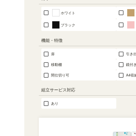
ホワイト
ブラック
機能・特徴
扉
引き
移動棚
鏡付
間仕切り可
A4収
組立サービス対応
あり