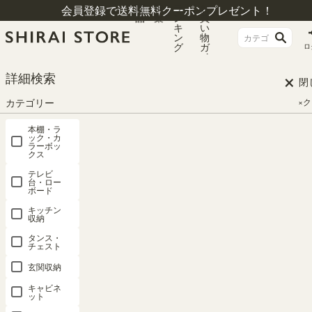
商
特
ラ
お
会員登録で送料無料クーポンプレゼント！
品
集
ン
買
キ
い
ン
物
グ
ガ
ロ
イ
ド
×
詳細検索
閉
カテゴリー
×
本棚・ラ
ック・カ
ラーボッ
クス
テレビ
台・ロー
ボード
キッチン
収納
HOME
シリーズ一覧
チェスカ
タンス・
チェスト
玄関収納
チェスカ
キャビネ
ット