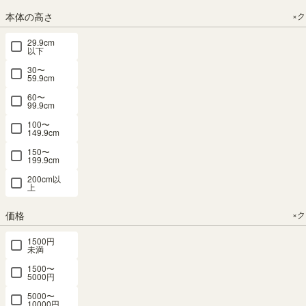
9075HNA
41.9 × 高さ
幅44.0 × 奥行
幅60.0 × 奥行
本体の高さ
×
111.9（cm）
41.9 × 高さ
41.9 × 高さ
SOLD OUT
SOLD OUT
111.9（cm）
90.9（cm）
幅75.0 × 奥行
幅75.0 × 奥行
29.9cm
（4）
¥
18,800
以下
41.9 × 高さ
41.9 × 高さ
（4）
¥
18,800
90.9（cm）
90.9（cm）
¥
16,800
税込
30〜
59.9cm
（3）
（3）
税込
税込
¥
17,550
¥
17,550
60〜
99.9cm
税込
税込
100〜
149.9cm
衣類収納 9位
150〜
199.9cm
200cm以
上
チェスト タ
チェスト タ
チェスト タ
チェスト タ
チェスト タ
ンス 幅
ンス 幅
ンス 幅
ンス 幅
ンス 幅
価格
×
44cm 高さ
90cm 高さ
60cm 高さ
60cm 高さ
90cm 高さ
1500円
112cm ホワ
91cm ホワ
112cm ダー
112cm ホワ
91cm ナチ
未満
イト 白木目
イト 白木目
クブラウン
イト 白木目
ュラルブラ
1500〜
配線穴付 衣
配線穴付 ワ
配線穴付 衣
配線穴付 衣
ウン 配線穴
5000円
類収納 チェ
イド タイプ
類収納 チェ
類収納 チェ
付 ワイド
5000〜
スカ CSC-
衣類収納 チ
スカ CSC-
スカ CSC-
タイプ 衣類
10000円