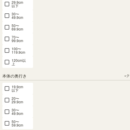
29.9cm
（2）
（4）
90.9（cm）
41.9 × 高さ
41.9 × 高さ
以下
¥
15,800
90.9（cm）
¥
16,800
90.9（cm）
（2）
30〜
49.9cm
（2）
税込
¥
15,800
税込
¥
15,800
¥
16,800
50〜
税込
69.9cm
税込
税込
70〜
99.9cm
100〜
119.9cm
120cm以
上
チェスト タ
チェスト タ
チェスト タ
チェスト タ
チェスト タ
ンス 幅
ンス 幅
ンス 幅
ンス 幅
ンス 幅
本体の奥行き
×
60cm 高さ
75cm 高さ
75cm 高さ
44cm 高さ
44cm 高さ
19.9cm
91cm ダー
91cm ナチ
91cm ダー
112cm ナチ
112cm ダー
以下
クブラウン
ュラルブラ
クブラウン
ュラルブラ
クブラウン
20〜
配線穴付 衣
ウン 配線穴
配線穴付 ワ
ウン 配線穴
配線穴付 衣
29.9cm
類収納 チェ
付 ワイド
イド タイプ
付 衣類収納
類収納 チェ
30〜
スカ CSC-
タイプ 衣類
衣類収納 チ
チェスカ
スカ CSC-
49.9cm
9060HDK
収納 チェス
ェスカ
CSC-
1144HDK
50〜
1144HNA
カ CSC-
CSC-
59.9cm
幅44.0 × 奥行
SOLD OUT
9075HDK