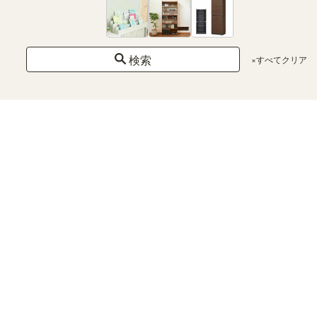
A4収納
可
棚板追加
可
検索
コンセン
×すべてクリア
ト付き
組立サービス対応
あり