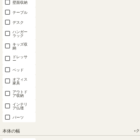
壁面収納
価格が安い順
29
件中
1
-
20
件表示
テーブル
1
2
デスク
ハンガー
ラック
キッズ収
納
ドレッサ
ー
チェスト タ
チェスト タ
チェスト タ
チェスト タ
チェスト タ
ベッド
ンス 幅
ンス 幅
ンス 幅
ンス 幅
ンス 幅
44cm 高さ
44cm 高さ
44cm 高さ
60cm 高さ
60cm 高さ
オフィス
家具
91cm ホワ
91cm ナチ
91cm ダー
91cm ホワ
91cm ナチ
イト 白木目
ュラルブラ
クブラウン
イト 白木目
ュラルブラ
アウトド
ア収納
配線穴付 衣
ウン 配線穴
配線穴付 衣
配線穴付 衣
ウン 配線穴
類収納 チェ
付 衣類収納
類収納 チェ
類収納 チェ
付 衣類収納
インテリ
ア仏壇
スカ CSC-
チェスカ
スカ CSC-
スカ CSC-
チェスカ
9044HWH
CSC-
9044HDK
9060HWH
CSC-
パーツ
9044HNA
9060HNA
幅44.0 × 奥行
幅60.0 × 奥行
SOLD OUT
本体の幅
×
41.9 × 高さ
41.9 × 高さ
SOLD OUT
幅44.0 × 奥行
SOLD OUT
90.9（cm）
90.9（cm）
41.9 × 高さ
幅44.0 × 奥行
幅60.0 × 奥行