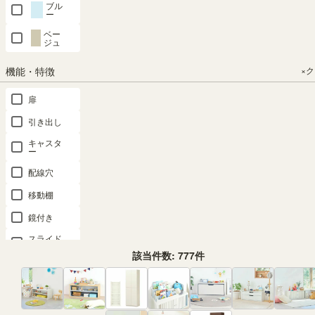
ブル
配線穴付 ワ
ウン 配線穴
配線穴付 衣
ウン 配線穴
配線穴付 衣
ー
イド タイプ
付 衣類収納
類収納 チェ
付 衣類収納
類収納 チェ
ベー
衣類収納 チ
チェスカ
スカ CSC-
チェスカ
スカ CSC-
ジュ
ェスカ
CSC-
1344HWH
CSC-
1344HDK
1160HNA
1344HNA
CSC-
機能・特徴
×
SOLD OUT
SOLD OUT
9090HDK
幅60.0 × 奥行
幅44.0 × 奥行
SOLD OUT
幅44.0 × 奥行
扉
41.9 × 高さ
幅90.0 × 奥行
41.9 × 高さ
41.9 × 高さ
幅44.0 × 奥行
111.9（cm）
41.9 × 高さ
132.9（cm）
132.9（cm）
41.9 × 高さ
引き出し
90.9（cm）
（5）
132.9（cm）
（4）
キャスタ
（5）
¥
19,800
（4）
ー
¥
20,800
¥
20,800
¥
19,800
税込
¥
20,800
税込
税込
配線穴
税込
税込
移動棚
価格が安い順
鏡付き
29
件中
1
-
20
件表示
スライド
棚
1
2
該当件数:
777
件
脚付き
間仕切り
可