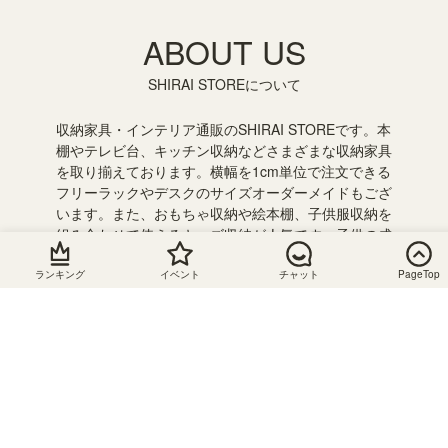
ABOUT US
SHIRAI STOREについて
収納家具・インテリア通販のSHIRAI STOREです。本
棚やテレビ台、キッチン収納などさまざまな収納家具
を取り揃えております。横幅を1cm単位で注文できる
フリーラックやデスクのサイズオーダーメイドもござ
います。また、おもちゃ収納や絵本棚、子供服収納を
組み合わせて使えるキッズ収納が人気です。子供の成
長に合わせて収納を追加したり組み合わせを変えて長
く使うことができるのでおすすめです。
ランキング
イベント
チャット
PageTop
静岡県の組立家具メーカー「白井産業」の直営オンラ
インストア。会員登録で送料無料です。お得にお買い
物できるセールやクーポンを随時開催！ぜひ、お買い
物をお楽しみください。