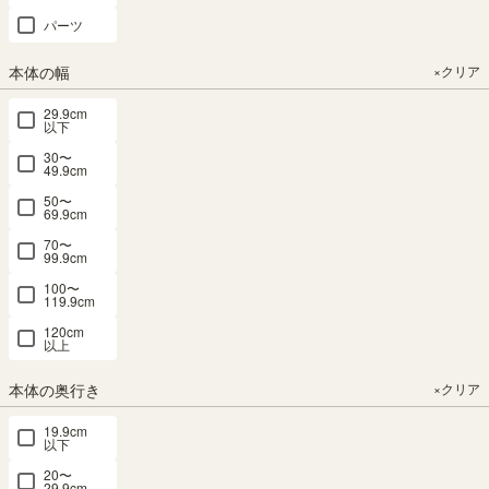
29.7 × 高さ
幅56.6 × 奥行
パーツ
84.1（cm）
29.7 × 高さ
84.1（cm）
（4）
本体の幅
×クリア
（4）
¥
10,800
¥
10,800
29.9cm
税込
以下
税込
30〜
49.9cm
おすすめ順
2
件中
1
-
2
件表示
50〜
69.9cm
70〜
99.9cm
100〜
119.9cm
120cm
以上
本体の奥行き
×クリア
19.9cm
以下
20〜
29.9cm