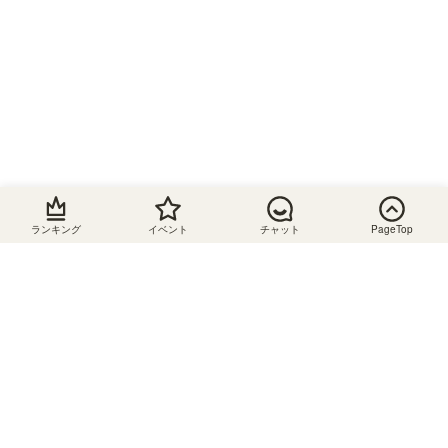
ター
配線穴
移動棚
鏡付き
スライ
ド棚
脚付き
間仕切
り可
ランキング
イベント
チャット
PageTop
A4収納
可
棚板追
加可
ABOUT US
コンセ
ント付
き
SHIRAI STOREについて
組立サービス対応
収納家具・インテリア通販のSHIRAI STOREです。本
棚やテレビ台、キッチン収納などさまざまな収納家具
あり
を取り揃えております。横幅を1cm単位で注文できる