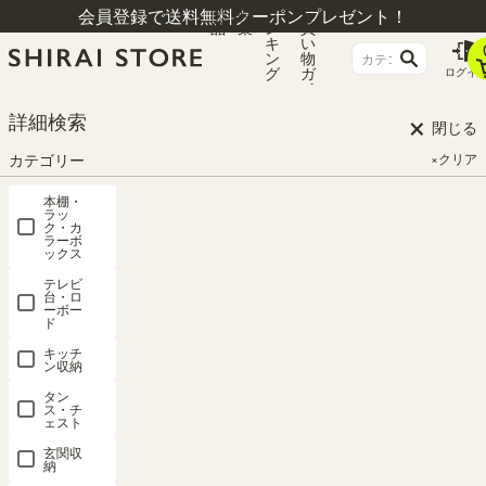
商
特
ラ
お
会員登録で送料無料クーポンプレゼント！
品
集
ン
買
キ
い
ン
物
グ
ガ
ログイ
イ
ド
×
詳細検索
閉じる
カテゴリー
×クリア
本棚・
ラッ
ク・カ
ラーボ
ックス
テレビ
台・ロ
ーボー
ド
HOME
シリーズ一覧
リベルア
キッチ
ン収納
タン
ス・チ
リベルア
ェスト
玄関収
納