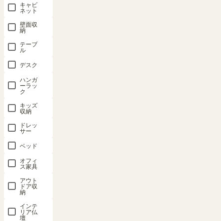
おすすめ順
キャビ
2
件中
1
-
2
件表示
ネット
壁面収
納
テーブ
ル
デスク
マガジンラ
マガジンラ
ハンガ
ーラッ
ック 本棚
ック 本棚
ク
幅57cm 高
幅57cm 高
キッズ
さ85cm ナ
さ85cm ダ
収納
チュラルブ
ークブラウ
ドレッ
ラウン キャ
ン キャスタ
サー
スター付 棚
ー付 棚板前
ベッド
板前後調整
後調整可 雑
可 雑誌 コ
誌 コミック
オフィ
ス家具
ミック 収納
収納 リベル
アウト
リベルア
ア LIB-
ドア収
LIB-
8555BSWDK
納
8555BSWNA
インテ
SOLD OUT
リア仏
壇
SOLD OUT
幅56.6 × 奥行