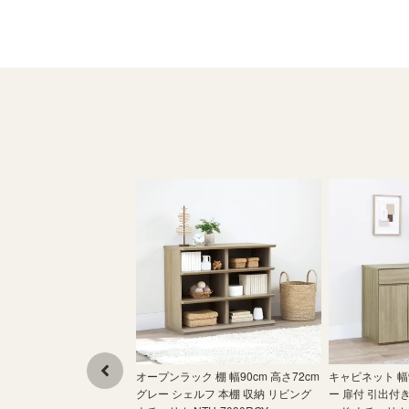
オープンラック 棚 幅90cm 高さ72cm
キャビネット 幅9
グレー シェルフ 本棚 収納 リビング
ー 扉付 引出付