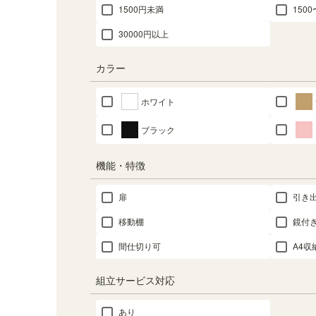
1500円未満
1500
30000円以上
カラー
ホワイト
ブラック
機能・特徴
扉
引き
移動棚
鏡付
間仕切り可
A4収
組立サービス対応
あり