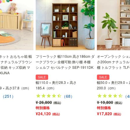
ット おもちゃ箱 幅
フリーラック 幅110cm 高さ186cm ダ
オープンラック シェル
cm ナチュラルブラウン
ークブラウン 全棚可動 飾り棚 本棚
さ200cm ナチュラ
 収納 キッズ収納 マ
シェルフ セパルテック SEP-1911DK
棚 トルフラット TLF-
90JNA
SALE
SALE
幅110.0 × 奥行28.3 × 高さ
幅50.0 × 奥行29.0 ×
.9 × 高さ37.8（cm）
185.4（cm）
200.0（cm）
（251）
（68）
（4
¥ 26,800
¥ 19,800
(税込)
(税込)
特別価格
特別価格
¥24,120
¥17,820
(税込)
(税込)