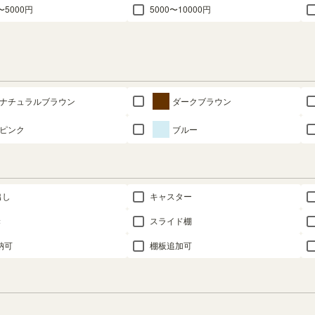
〜5000円
5000〜10000円
ナチュラルブラウン
ダークブラウン
ピンク
ブルー
出し
キャスター
き
スライド棚
納可
棚板追加可