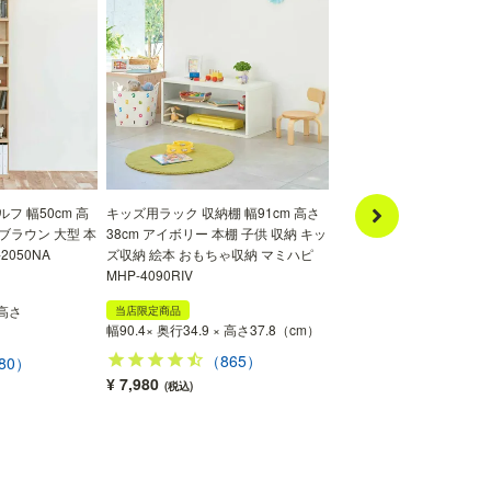
フ 幅50cm 高
キッズ用ラック 収納棚 幅91cm 高さ
オープンラック シェルフ 幅
ルブラウン 大型 本
38cm アイボリー 本棚 子供 収納 キッ
さ200cm アイボリー 大型
2050NA
ズ収納 絵本 おもちゃ収納 マミハピ
フラット TLF-2090IV
MHP-4090RIV
SALE
 高さ
幅90.0 × 奥行29.0 × 高さ
当店限定商品
幅90.4× 奥行34.9 × 高さ37.8（cm）
200.0（cm）
（865）
80）
（480
¥ 7,980
¥ 29,800
(税込)
(税込)
特別価格
¥26,820
(税込)