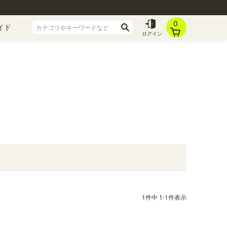
0
イド
ログイン
1
件中
1
-
1
件表示