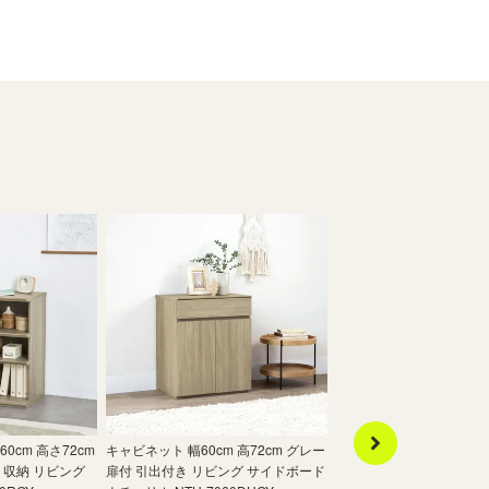
0cm 高さ72cm
キャビネット 幅60cm 高72cm グレー
デスク 机 幅60cm 高さ72
 収納 リビング
扉付 引出付き リビング サイドボード
中棚付き ワークデスク 