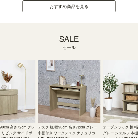
おすすめ商品を見る
SALE
セール
0cm 高さ72cm グレ
デスク 机 幅90cm 高さ72cm グレー
オープンラック 棚 幅6
き リビング サイドボ
中棚付き ワークデスク ナチュリカ
グレー シェルフ 本棚