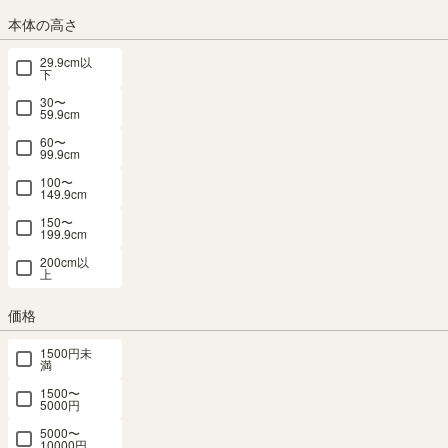
フリーラッ
フリーラッ
ミニラック
オープンラ
ディスプレ
本体の高さ
ク 幅110cm
ク 幅110cm
棚 幅59cm
ック 棚 幅
イラック 幅
29.9cm以
高さ186cm
高さ186cm
高さ30cm
46cm 高さ
87cm 高さ
下
ダークブラ
アイボリー
ナチュラル
72cm ナチ
105cm グレ
30〜
ウン 全棚可
全棚可動 本
ブラウン コ
ュラルブラ
ー ホワイト
59.9cm
動 飾り棚
棚 シェルフ
の字 組合せ
ウン シェル
シェルフ 本
60〜
本棚 シェル
セパルテッ
ラック 背面
フ 本棚 収
棚 収納 リ
99.9cm
フ セパルテ
ク SEP-
化粧有 シェ
納 リビング
ビング アン
100〜
ック SEP-
1911IV
ルフ 本棚
ナチュリカ
ティーク調
149.9cm
1911DK
コビナス
NTU-
ルミデ
150〜
SALE 8月20
7045RNA
COB-
LMD-
199.9cm
日15:00まで
SALE 8月20
3060NA
1085GY
幅110.0 × 奥
日15:00まで
200cm以
SALE 8月20
行28.3 × 高さ
上
幅110.0 × 奥
日15:00まで
幅59.0 × 奥行
幅87.0×奥行
185.4（cm）
行28.3 × 高さ
幅45.2×奥行
23.4 × 高さ
38.1×高さ
185.4（cm）
価格
き42.0×高さ
（68）
29.5（cm）
104.8（cm）
72.0（cm）
（68）
¥
26,800
（86）
1500円未
（34）
¥
26,800
税込
満
¥
2,580
¥
17,800
¥
9,980
税込
税込
税込
1500〜
¥
24,120
税込
5000円
¥
24,120
税込
5000〜
¥
8,982
税込
10000円