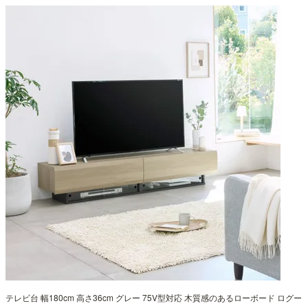
テレビ台 幅180cm 高さ36cm グレー 75V型対応 木質感のあるローボード ログー