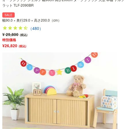
ラット TLF-2090BR
SALE
幅90.0 × 奥行29.0 × 高さ200.0（cm）
（480）
¥ 29,800
(税込)
特別価格
¥26,820
(税込)