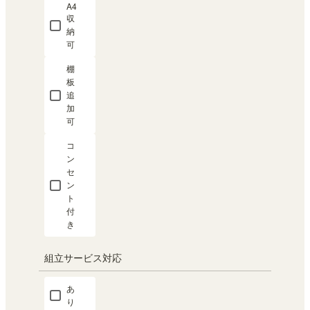
A4
収
納
可
棚
板
追
加
可
コ
ン
セ
ン
ト
付
き
組立サービス対応
あ
り