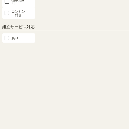
COB-
ィーク調 ル
アンティー
棚 ノアリス
可
SALE 8月20
3060WH
ミデ LMD-
ク調 ルミデ
NAL-
日15:00まで
コンセン
1160NA
ト付き
2085DGY
LMD-
幅82.0 × 奥行
幅59.0 × 奥行
2085DNA
29.1 × 高さ
23.4 × 高さ
幅57.7 × 奥行
幅87.0×奥行
112.4（cm）
組立サービス対応
29.5（cm）
27.8 × 高さ
39.1×高さ
幅87.0×奥行
105.3（cm）
202.4（cm）
（86）
39.1×高さ
あり
¥
11,800
202.4（cm）
（30）
¥
2,580
（18）
税込
（18）
¥
5,980
¥
29,800
税込
¥
29,800
税込
税込
¥
10,620
税込
税込
おすすめ順
56
件中
1
-
20
件表示
1
2
3
詳細カテゴリー
横幅1cm単位サイズオーダー
カラーボックス