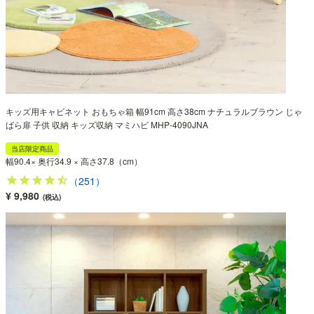
キッズ用キャビネット おもちゃ箱 幅91cm 高さ38cm ナチュラルブラウン じゃ
ばら扉 子供 収納 キッズ収納 マミハピ MHP-4090JNA
当店限定商品
幅90.4× 奥行34.9 × 高さ37.8（cm）
（251）
¥ 9,980
(税込)