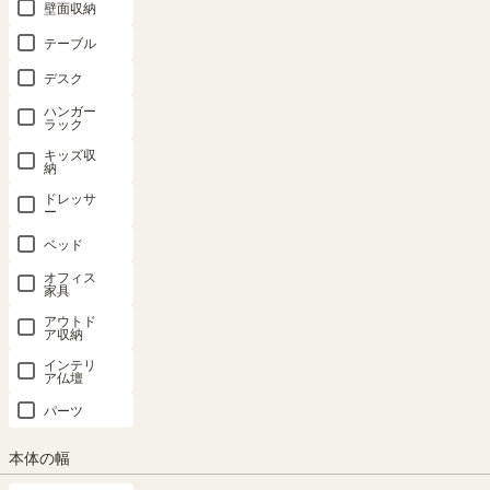
壁面収納
テーブル
ナチュラルブラウン系
ダークブラウン系
デスク
ホワイト系
その他のカラー
ハンガー
ラック
キッズ収
おすすめ順
納
56
件中
1
-
20
件表示
ドレッサ
ー
1
2
3
ベッド
オフィス
家具
アウトド
ア収納
インテリ
ア仏壇
オープンラ
オープンラ
オープンラ
オープンラ
オープンラ
ック 棚 幅
ック 棚 幅
ック 棚 幅
ック 棚 幅
ック 棚 幅
パーツ
90cm 高さ
60cm 高さ
46cm 高さ
60cm 高さ
90cm 高さ
72cm グレ
72cm グレ
72cm グレ
72cm ナチ
72cm ナチ
本体の幅
ー シェルフ
ー シェルフ
ー シェルフ
ュラルブラ
ュラルブラ