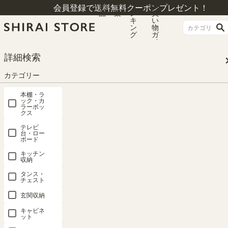
商
特
ラ
お
会員登録で送料無料クーポンプレゼント！
品
集
ン
買
キ
い
ン
物
グ
ガ
イ
ド
HOME
カテゴリー
本棚・ラック・カラーボックス
ディスプレイラック
詳細検索
カテゴリー
ディスプレイラック
本棚・ラ
ック・カ
ラーボッ
クス
テレビ
台・ロー
詳細カテゴリー
ボード
キッチン
横幅1cm単位サイズオーダー
カラーボックス
収納
タンス・
ミニラック
本棚
ディスプレイラック
チェスト
玄関収納
オープンラック
コミック・CD・DVD収納ラック
キャビネ
薄型ラック
ット