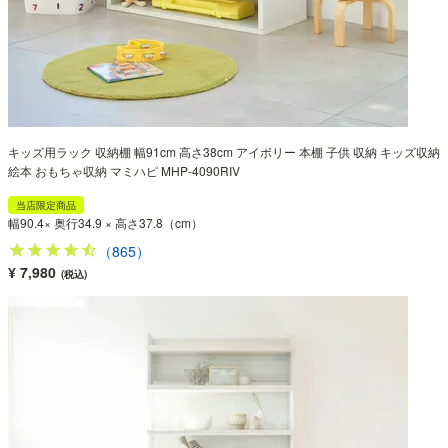
キッズ用ラック 収納棚 幅91cm 高さ38cm アイボリー 本棚 子供 収納 キッズ収納
絵本 おもちゃ収納 マミハピ MHP-4090RIV
当店限定商品
幅90.4× 奥行34.9 × 高さ37.8（cm）
（865）
¥ 7,980
(税込)