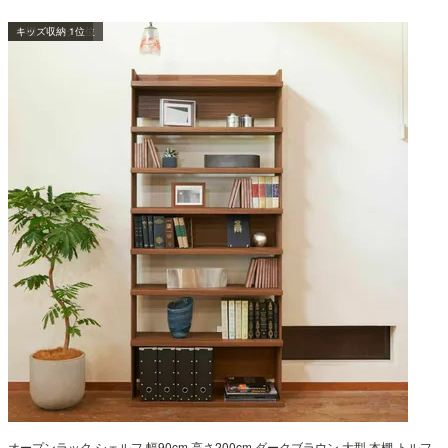
本棚・ラック 1位
キッズ収納 1位
オープンラック シェルフ 幅90cm 高さ200cm ダークブラウン 大型 本棚 トルフ