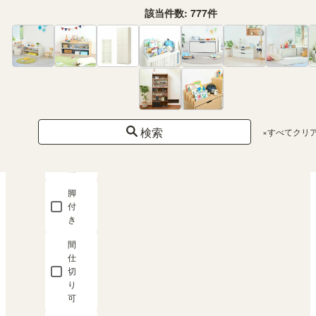
移
該当件数:
777
件
動
棚
鏡
付
き
ス
ラ
検索
×すべてクリ
イ
ド
棚
脚
付
き
間
仕
切
り
可