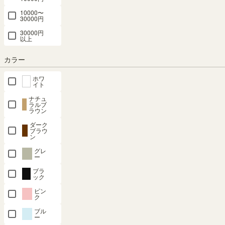
税込
10000〜
30000円
30000円
以上
カラー
ミニラック
ディスプレ
ディスプレ
フリーラッ
フリーラッ
ホワ
棚 幅59cm
イラック 幅
イラック 棚
ク 幅110cm
ク 幅110cm
イト
高さ30cm
87cm 高さ
幅58cm 高
高さ186cm
高さ114cm
ナチュ
ラルブ
ブラウン・
105cm ナチ
さ140cm ホ
ナチュラル
ナチュラル
ラウン
ブラック コ
ュラルブラ
ワイト 白木
ブラウン 全
ブラウン 全
ダーク
の字 組合せ
ウン シェル
目 S字 飾り
棚可動 本棚
棚可動 本棚
ブラウ
ラック 背面
フ 本棚 収
棚 パーテー
シェルフ セ
シェルフ セ
ン
化粧有 シェ
納 リビング
ション 背面
パルテック
パルテック
グレ
ー
ルフ 本棚
アンティー
化粧有 シェ
SEP-
SEP-
1911NA
1111NA
コビナス
ク調 ルミデ
ルフ 本棚
ブラ
ック
COB-
LMD-
ノアリス
SALE 8月20
SALE 8月20
3060VK
1085NA
NAL-
日15:00まで
日15:00まで
ピン
ク
1460WH
幅110.0 × 奥
幅110.0 × 奥
幅59.0 × 奥行
幅87.0×奥行
行28.3 × 高さ
行28.3 × 高さ
ブル
23.4 × 高さ
38.1×高さ
幅57.7 × 奥行
ー
185.4（cm）
113.4（cm）
29.5（cm）
104.8（cm）
27.8 × 高さ