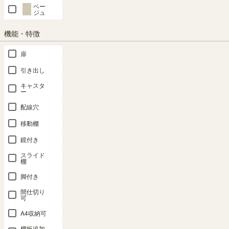
（68）
ベー
139.8（cm）
（86）
（24）
ジュ
¥
26,800
¥
19,800
（30）
¥
2,580
¥
17,800
税込
税込
¥
6,980
機能・特徴
税込
税込
税込
¥
24,120
¥
17,820
扉
税込
税込
引き出し
キャスタ
ー
配線穴
移動棚
ミニラック
ディスプレ
ディスプレ
ディスプレ
ディスプレ
棚 幅59cm
イラック 幅
イラック 幅
イラック 棚
イラック 棚
鏡付き
高さ30cm
87cm 高さ
87cm 高さ
幅58cm 高
幅82cm 高
スライド
白木目・ホ
203cm グレ
203cm ナチ
さ106cm ナ
さ113cm ダ
棚
ワイト コの
ー ホワイト
ュラルブラ
チュラルブ
ークブラウ
脚付き
字 組合せラ
シェルフ 本
ウン シェル
ラウン S字
ン 飾り棚
ック 背面化
棚 扉付き
フ 本棚 扉
飾り棚 パー
シェルフ 本
間仕切り
可
粧有 シェル
収納 キャビ
付き 収納
テーション
棚 セルオリ
フ 本棚 コ
ネット リビ
キャビネッ
背面化粧有
ア SO1-
A4収納可
ビナス
ング アンテ
ト リビング
シェルフ 本
1180DK
棚板追加