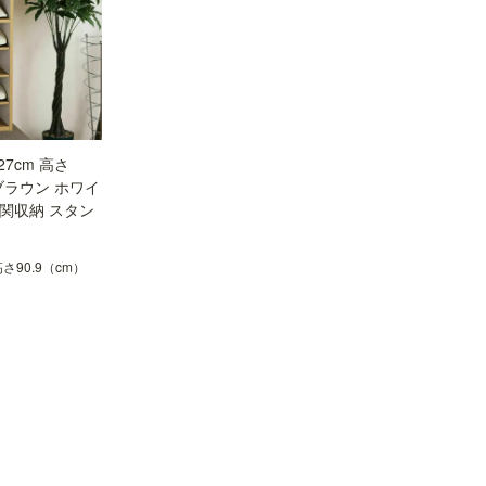
7cm 高さ
ブラウン ホワイ
玄関収納 スタン
 高さ90.9（cm）
）