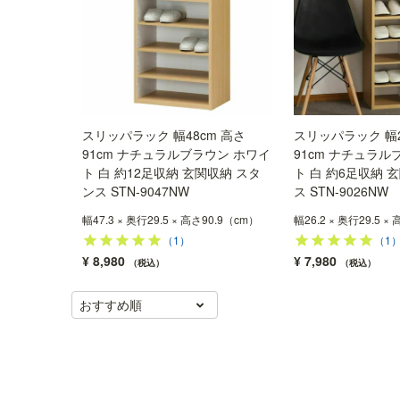
スリッパラック 幅48cm 高さ
スリッパラック 幅2
91cm ナチュラルブラウン ホワイ
91cm ナチュラル
ト 白 約12足収納 玄関収納 スタ
ト 白 約6足収納 
ンス STN-9047NW
ス STN-9026NW
幅47.3 × 奥行29.5 × 高さ90.9（cm）
幅26.2 × 奥行29.5 ×
（1）
（1
¥
8,980
¥
7,980
税込
税込
おすすめ順