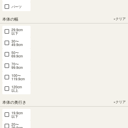
価格が安い順
パーツ
3
件中
1
-
3
件表示
本体の幅
×クリア
SEARCH
29.9cm
以下
商品詳細検索
30〜
49.9cm
50〜
69.9cm
カテゴリー
×クリア
70〜
99.9cm
100〜
本
119.9cm
棚・
120cm
ラ
以上
ッ
ク・
本体の奥行き
×クリア
カ
ラ
19.9cm
ー
以下
ボ
20〜
ッ
29.9cm