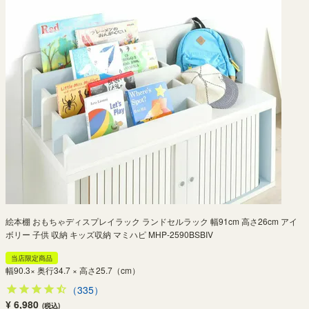
絵本棚 おもちゃディスプレイラック ランドセルラック 幅91cm 高さ26cm アイ
ボリー 子供 収納 キッズ収納 マミハピ MHP-2590BSBIV
当店限定商品
幅90.3× 奥行34.7 × 高さ25.7（cm）
（335）
¥ 6,980
(税込)