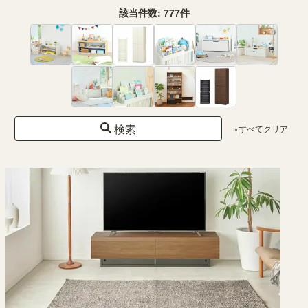
幅90.3× 奥行34.7 × 高さ25.7（cm）
該当件数:
777
件
（335）
¥ 6,980
(税込)
検索
×すべてクリア