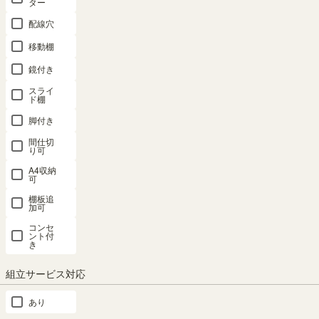
ー
ター
配線穴
ベ
ッ
移動棚
ド
鏡付き
オ
スライ
フ
ド棚
ィ
ス
脚付き
家
間仕切
具
り可
ア
A4収納
可
ウ
ト
棚板追
加可
ド
ア
コンセ
ント付
収
き
納
組立サービス対応
イ
ン
あり
テ
リ