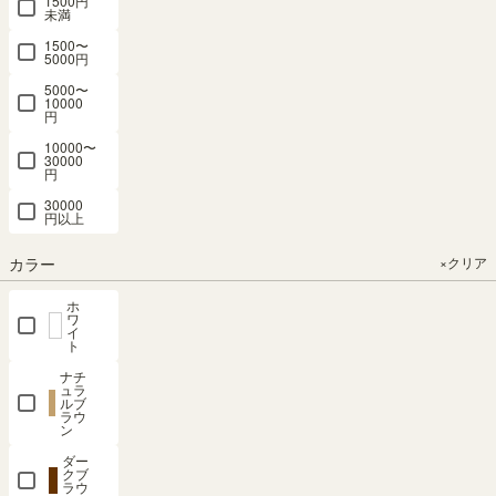
1500円
ェ
未満
ス
1500〜
ト
5000円
5000〜
玄
10000
関
円
収
10000〜
納
30000
円
キ
30000
ャ
円以上
ビ
ネ
カラー
×クリア
ッ
ト
ホ
ワ
イ
壁
ト
面
ナチ
収
ュラ
納
ルブ
ラウ
ン
テ
ー
ダー
クブ
ブ
ラウ