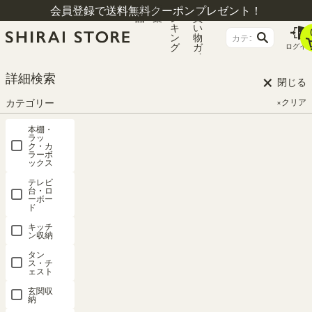
商
特
ラ
お
会員登録で送料無料クーポンプレゼント！
品
集
ン
買
キ
い
ン
物
グ
ガ
ログイ
イ
ド
×
HOME
マガジンラックおしゃれ 検索結果
詳細検索
閉じる
カテゴリー
×クリア
検索結果
本棚・
ラッ
ク・カ
ラーボ
#マガジンラックおしゃれ
ックス
テレビ
台・ロ
価格が安い順
ーボー
3
件中
1
-
3
件表示
ド
キッチ
ン収納
タン
ス・チ
ェスト
玄関収
納
ディスプレ
ディスプレ
ディスプレ