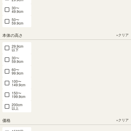
ク
30〜
ス
49.9cm
テ
50〜
59.9cm
レ
ビ
本体の高さ
×クリア
台・
ロ
29.9cm
ー
以下
ボ
ー
30〜
59.9cm
ド
60〜
99.9cm
キ
ッ
100〜
チ
149.9cm
ン
150〜
収
199.9cm
納
200cm
以上
タ
ン
価格
×クリア
ス・
チ