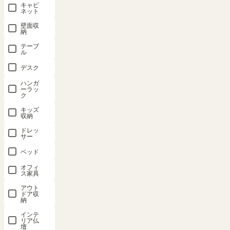
イラック 幅
イラック 幅
イラック 幅
キャビ
ネット
95cm 高さ
95cm 高さ
95cm 高さ
89cm 白木
89cm ナチ
89cm ダー
壁面収
納
目 フラップ
ュラルブラ
クブラウン
扉 本棚 飾
ウン フラッ
フラップ扉
テーブ
ル
り棚 シェル
プ扉 本棚
本棚 飾り棚
フ セパルテ
飾り棚 シェ
シェルフ セ
デスク
ック SEP-
ルフ セパル
パルテック
ハンガ
9095FIV
テック SEP-
SEP-
ーラッ
ク
9095FDK
9095FNA
SALE 8月20
キッズ
日15:00まで
収納
SALE 8月20
SALE 8月20
幅94.7 × 奥行
日15:00まで
日15:00まで
ドレッ
41.3 × 高さ
幅94.7 × 奥行
幅94.7 × 奥行
サー
88.5（cm）
41.3 × 高さ
41.3 × 高さ
88.5（cm）
ベッド
88.5（cm）
（20）
（20）
（20）
¥
22,800
オフィ
ス家具
¥
22,800
¥
22,800
税込
税込
アウト
税込
ドア収
¥
20,520
納
¥
20,520
¥
20,520
税込
インテ
税込
税込
リア仏
壇