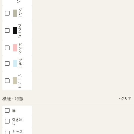
ン
ル
グ
デ
レ
ー
ス
ク
ブ
ラ
ッ
ハ
ク
ン
ピ
ガ
ン
ー
ク
ラ
ブ
ッ
ル
ー
ク
ベ
キ
ー
ジ
ッ
ュ
ズ
収
機能・特徴
×クリア
納
扉
ド
レ
引き出
ッ
し
サ
キャス