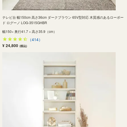
テレビ台 幅150cm 高さ36cm ダークブラウン 65V型対応 木質感のあるローボー
ド ログーノ LOG-3515GHBR
幅150× 奥行41.7 × 高さ35.9（cm）
（414）
¥ 24,800
(税込)