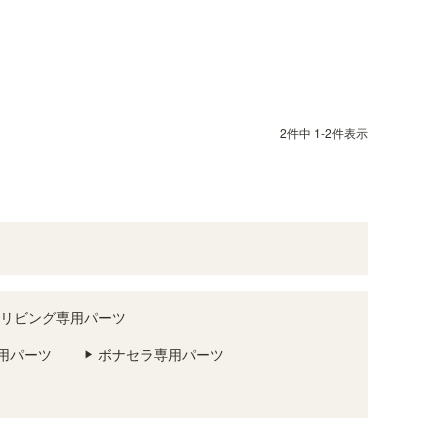
2
件中
1
-
2
件表示
リビング専用パーツ
用パーツ
ボナセラ専用パーツ