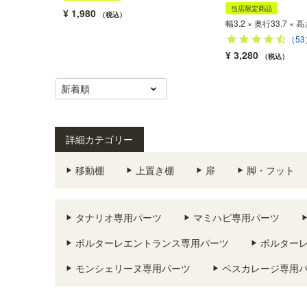
当店限定商品
¥
1,980
税込
幅3.2 × 奥行33.7 × 
（53
¥
3,280
税込
新着順
詳細カテゴリー
移動棚
上置き棚
扉
脚・フット
タナリオ専用パーツ
マミハピ専用パーツ
ポルターレエントランス専用パーツ
ポルター
モンシェリーヌ専用パーツ
ペスカレージ専用