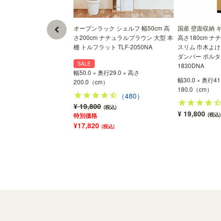
オープンラック シェルフ 幅50cm 高
国産 壁面収納 キ
さ200cm ナチュラルブラウン 大型 本
高さ180cm 
棚 トルフラット TLF-2050NA
スリム 巾木よけ
ダンパー ポルタ
SALE
1830DNA
幅50.0 × 奥行29.0 × 高さ
幅30.0 × 奥行41
200.0（cm）
180.0（cm）
（480）
¥ 19,800
(税込)
¥ 19,800
特別価格
(税込)
¥17,820
(税込)