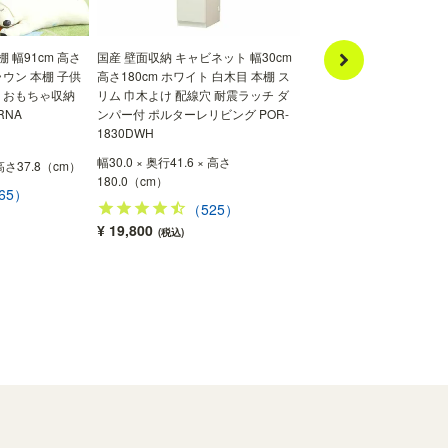
 幅91cm 高さ
国産 壁面収納 キャビネット 幅30cm
キャビネット 幅60cm 高7
ラウン 本棚 子供
高さ180cm ホワイト 白木目 本棚 ス
扉付 引出付き リビング 
本 おもちゃ収納
リム 巾木よけ 配線穴 耐震ラッチ ダ
ナチュリカ NTU-7060DH
RNA
ンパー付 ポルターレリビング POR-
SALE
新着
1830DWH
幅60.0×奥行き42.0×高さ7
幅30.0 × 奥行41.6 × 高さ
 高さ37.8（cm）
（54）
180.0（cm）
65）
¥ 16,800
(税込)
（525）
特別価格
¥ 19,800
(税込)
¥15,120
(税込)