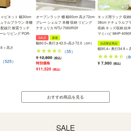
ャビネット 幅30cm
オープンラック 棚 幅60cm 高さ72cm
キッズ用ラック 収納棚
ナチュラルブラウン 本棚
グレー シェルフ 本棚 収納 リビング
38cm ナチュラルブ
 配線穴 耐震ラッチ
ナチュリカ NTU-7060RGY
収納 キッズ収納 絵
ーレリビング POR-
マミハピ MHP-4090
SALE
新着
幅60.0×奥行き42.0×高さ72.0（cm）
当店限定商品
.6 × 高さ
幅90.4× 奥行34.9 ×
（35）
（8
¥ 12,800
(税込)
（525）
¥ 7,980
特別価格
(税込)
¥11,520
(税込)
おすすめ商品を見る
SALE