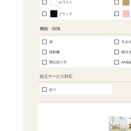
ホワイト
ブラック
機能・特徴
扉
引き
移動棚
鏡付
間仕切り可
A4収
組立サービス対応
あり