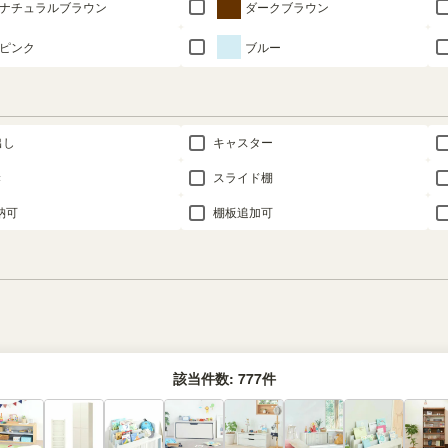
ナチュラルブラウン
ダークブラウン
ピンク
ブルー
出し
キャスター
き
スライド棚
納可
棚板追加可
該当件数:
777
件