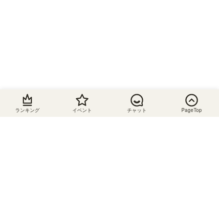
ター
配線穴
移動棚
鏡付き
スライ
ド棚
脚付き
間仕切
り可
ランキング
イベント
チャット
PageTop
A4収納
可
棚板追
加可
ABOUT US
コンセ
ント付
SHIRAI STOREについて
き
組立サービス対応
収納家具・インテリア通販のSHIRAI STOREです。本
棚やテレビ台、キッチン収納などさまざまな収納家具
あり
を取り揃えております。横幅を1cm単位で注文できる