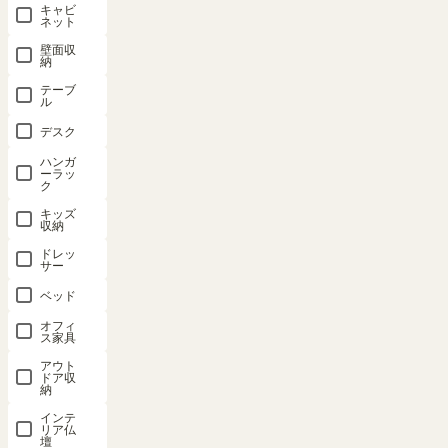
おすすめ順
キャビ
2
件中
1
-
2
件表示
ネット
壁面収
納
テーブ
ル
デスク
隙間収納 ス
隙間収納 ス
ハンガ
ーラッ
トッカー 幅
トッカー 幅
ク
20cm 高さ
15cm 高さ
キッズ
181cm ホワ
181cm ホワ
収納
イト 白単色
イト 白単色
ドレッ
グレー スリ
グレー スリ
サー
ム ワゴン
ム ワゴン
ベッド
キャスター
キャスター
付き キッチ
付き キッチ
オフィ
ス家具
ン 収納 シ
ン 収納 シ
アウト
ンプル タン
ンプル タン
ドア収
トキーパー
トキーパー
納
TAN-
TAN-
インテ
1820WH
1815WH
リア仏
壇