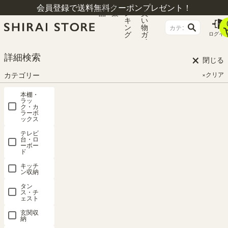
商
特
ラ
お
会員登録で送料無料クーポンプレゼント！
品
集
ン
買
キ
い
ン
物
グ
ガ
ログイ
イ
ド
×
詳細検索
閉じる
カテゴリー
×クリア
本棚・
ラッ
ク・カ
ラーボ
ックス
テレビ
台・ロ
ーボー
ド
HOME
シリーズ一覧
タントキーパー
キッチ
ン収納
タン
ス・チ
タントキーパー
ェスト
玄関収
納