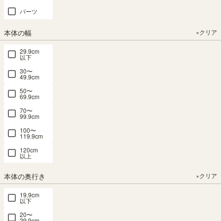
幅20.0×奥行
幅15.0×奥行
パーツ
き55.0×高さ
き55.0×高さ
180.1（cm）
180.1（cm）
本体の幅
×クリア
（13）
（13）
¥
19,800
¥
18,800
29.9cm
以下
税込
税込
30〜
49.9cm
おすすめ順
2
件中
1
-
2
件表示
50〜
69.9cm
70〜
99.9cm
100〜
119.9cm
120cm
以上
本体の奥行き
×クリア
19.9cm
以下
20〜
29.9cm