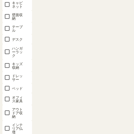
おすすめ順
キャビ
2
件中
1
-
2
件表示
ネット
壁面収
納
テーブ
ル
デスク
マガジンラ
マガジンラ
ハンガ
ーラッ
ック 本棚
ック 本棚
ク
幅57cm 高
幅57cm 高
キッズ
さ85cm ナ
さ85cm ダ
収納
チュラルブ
ークブラウ
ドレッ
ラウン キャ
ン キャスタ
サー
スター付 棚
ー付 棚板前
ベッド
板前後調整
後調整可 雑
可 雑誌 コ
誌 コミック
オフィ
ス家具
ミック 収納
収納 リベル
アウト
リベルア
ア LIB-
ドア収
LIB-
8555BSWDK
納
8555BSWNA
インテ
SOLD OUT
リア仏
壇
SOLD OUT
幅56.6 × 奥行