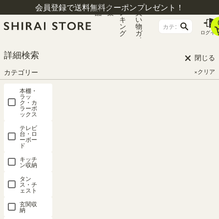
商
特
ラ
お
会員登録で送料無料クーポンプレゼント！
品
集
ン
買
キ
い
ン
物
グ
ガ
ログイ
イ
ド
×
詳細検索
閉じる
カテゴリー
×クリア
本棚・
ラッ
ク・カ
ラーボ
ックス
テレビ
台・ロ
ーボー
ド
HOME
シリーズ一覧
リベルア
キッチ
ン収納
タン
ス・チ
リベルア
ェスト
玄関収
納