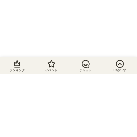
ター
配線穴
移動棚
鏡付き
スライ
ド棚
脚付き
間仕切
り可
ランキング
イベント
チャット
PageTop
A4収納
可
棚板追
加可
ABOUT US
コンセ
ント付
き
SHIRAI STOREについて
組立サービス対応
収納家具・インテリア通販のSHIRAI STOREです。本
棚やテレビ台、キッチン収納などさまざまな収納家具
あり
を取り揃えております。横幅を1cm単位で注文できる