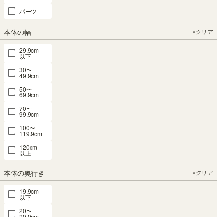
29.7 × 高さ
幅56.6 × 奥行
パーツ
84.1（cm）
29.7 × 高さ
84.1（cm）
（4）
本体の幅
×クリア
（4）
¥
10,800
¥
10,800
29.9cm
税込
以下
税込
30〜
49.9cm
おすすめ順
2
件中
1
-
2
件表示
50〜
69.9cm
70〜
99.9cm
100〜
119.9cm
120cm
以上
本体の奥行き
×クリア
19.9cm
以下
20〜
29.9cm