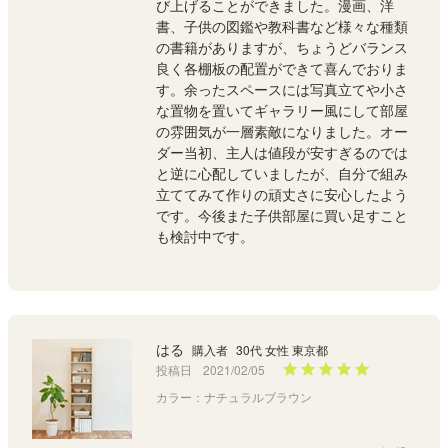
び上げることができました。漫画、洋
書、子供の図鑑や教科書など様々な種類
の書籍がありますが、ちょうどバランス
良く各棚板の配置ができて喜んでおりま
す。余ったスペースには写真立てや小さ
な置物を置いてギャラリー風にして部屋
の雰囲気が一層素敵になりました。オー
ダー当初、主人は値段が安すぎるのでは
と逆に心配していましたが、自分で組み
立ててみて作りの頑丈さに安心したよう
です。今後また子供部屋に買い足すこと
も検討中です。

はる
購入者
30代 女性 東京都
投稿日
2021/02/05
カラー：ナチュラルブラウン