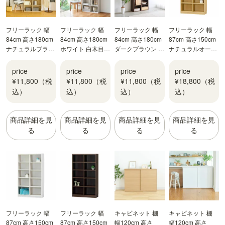
フリーラック 幅
フリーラック 幅
フリーラック 幅
フリーラック 幅
84cm 高さ180cm
84cm 高さ180cm
84cm 高さ180cm
87cm 高さ150cm
ナチュラルブラウ
ホワイト 白木目
ダークブラウン 本
ナチュラルオーク
ン 本棚 シェルフ
本棚 シェルフ フ
棚 シェルフ フル
1 全棚可動 本棚
フルニコ FUL-
ルニコ FUL-
ニコ FUL-1885DK
シェルフ タナリオ
price
price
price
price
1885NA
1885WH
TNL-1587NA
¥11,800（税
¥11,800（税
¥11,800（税
¥18,800（税
込）
込）
込）
込）
商品詳細を見
商品詳細を見
商品詳細を見
商品詳細を見
る
る
る
る
フリーラック 幅
フリーラック 幅
キャビネット 棚
キャビネット 棚
87cm 高さ150cm
87cm 高さ150cm
幅120cm 高さ
幅120cm 高さ