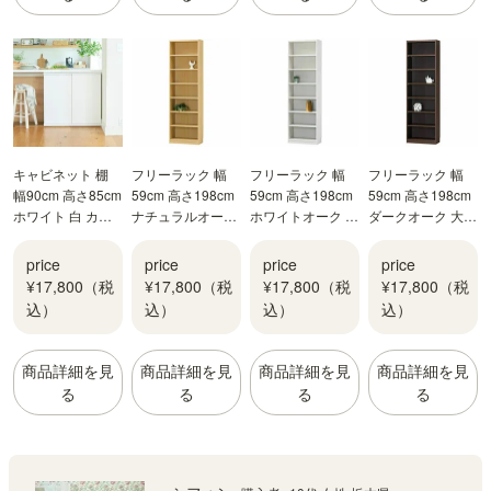
キャビネット 棚
フリーラック 幅
フリーラック 幅
フリーラック 幅
幅90cm 高さ85cm
59cm 高さ198cm
59cm 高さ198cm
59cm 高さ198cm
ホワイト 白 カウ
ナチュラルオーク
ホワイトオーク 大
ダークオーク 大型
ンター下 引き戸
1 大型 サイズ 全
型 サイズ 全棚可
サイズ 全棚可動
キッチン収納 ピタ
棚可動 本棚 シェ
動 本棚 シェルフ
本棚 シェルフ タ
price
price
price
price
シエ PTS-
ルフ タナリオ
タナリオ TNL-
ナリオ TNL-
¥17,800（税
¥17,800（税
¥17,800（税
¥17,800（税
8590SDWH
TNL-19859NA
19859WH
19859DK
込）
込）
込）
込）
商品詳細を見
商品詳細を見
商品詳細を見
商品詳細を見
る
る
る
る