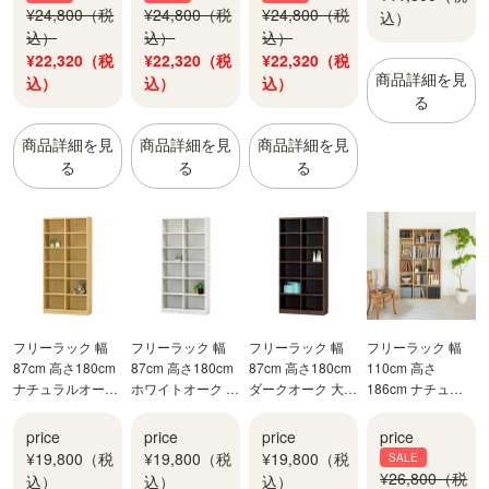
¥24,800（税
¥24,800（税
¥24,800（税
込）
込）
込）
込）
¥22,320（税
¥22,320（税
¥22,320（税
商品詳細を見
込）
込）
込）
る
商品詳細を見
商品詳細を見
商品詳細を見
る
る
る
フリーラック 幅
フリーラック 幅
フリーラック 幅
フリーラック 幅
87cm 高さ180cm
87cm 高さ180cm
87cm 高さ180cm
110cm 高さ
ナチュラルオーク
ホワイトオーク 大
ダークオーク 大容
186cm ナチュラ
1 大容量 全棚可動
容量 全棚可動 本
量 全棚可動 本棚
ルブラウン 全棚可
本棚 シェルフ タ
棚 シェルフ タナ
シェルフ タナリオ
動 本棚 シェルフ
price
price
price
price
ナリオ TNL-
リオ TNL-
TNL-1887DK
セパルテック
¥19,800（税
¥19,800（税
¥19,800（税
SALE
1887NA
1887WH
SEP-1911NA
¥26,800（税
込）
込）
込）