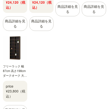
¥24,120（税
¥24,120（税
商品詳細を見
商品詳細を見
込）
込）
る
る
商品詳細を見
商品詳細を見
る
る
フリーラック 幅
87cm 高さ198cm
ダークオーク 大型
サイズ 大容量 全
棚可動 本棚 シェ
price
ルフ タナリオ
¥23,800（税
TNL-19887DK
込）