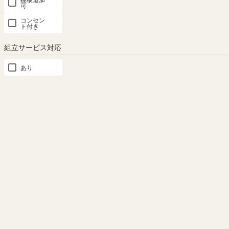
可
漫画の冊数別！おすすめの本
コンセン
ト付き
棚
組立サービス対応
あり
50冊～300冊まで収納できるおすすめのラックを、漫画を収納してい
る方のレビューも合わせてご紹介します。ぜひ、参考にご覧くださ
い！ ※冊数は新書判の目安で計算しています。
50冊