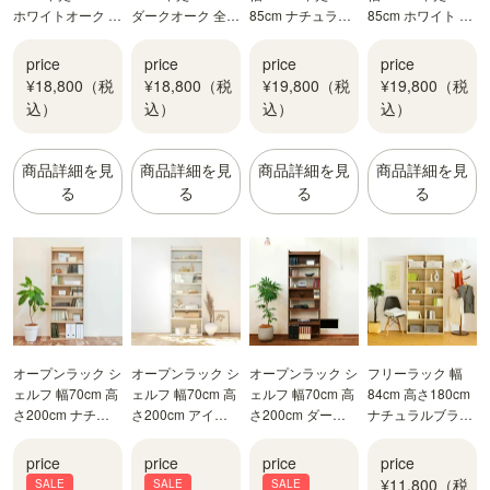
ホワイトオーク 全
ダークオーク 全棚
85cm ナチュラル
85cm ホワイト 白
棚可動 本棚 シェ
可動 本棚 シェル
ブラウン カウンタ
カウンター下 引き
ルフ タナリオ
フ タナリオ TNL-
ー下 引き戸 キッ
戸 キッチン収納
price
price
price
price
TNL-1587WH
1587DK
チン収納 ピタシエ
ピタシエ PTS-
¥18,800（税
¥18,800（税
¥19,800（税
¥19,800（税
PTS-8512SDNA
8512SDWH
込）
込）
込）
込）
商品詳細を見
商品詳細を見
商品詳細を見
商品詳細を見
る
る
る
る
オープンラック シ
オープンラック シ
オープンラック シ
フリーラック 幅
ェルフ 幅70cm 高
ェルフ 幅70cm 高
ェルフ 幅70cm 高
84cm 高さ180cm
さ200cm ナチュ
さ200cm アイボ
さ200cm ダーク
ナチュラルブラウ
ラルブラウン 大型
リー 大型 本棚 ト
ブラウン 大型 本
ン 本棚 シェルフ
本棚 トルフラット
ルフラット TLF-
棚 トルフラット
フルニコ FUL-
price
price
price
price
TLF-2070NA
2070IV
TLF-2070BR
1885NA
¥11,800（税
SALE
SALE
SALE