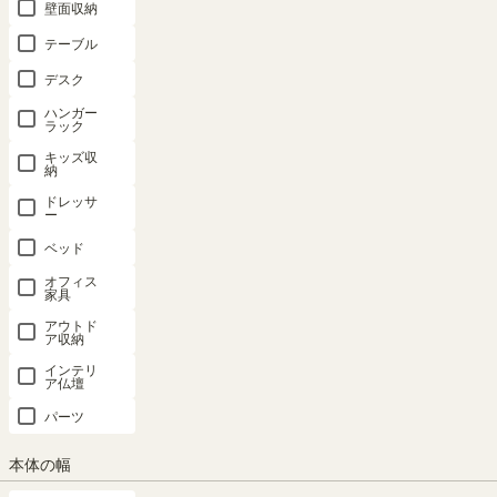
壁面収納
テーブル
デスク
ハンガー
ラック
キッズ収
納
ドレッサ
ー
ベッド
オフィス
家具
漫画の冊数別！本棚特集
アウトド
ア収納
インテリ
ア仏壇
増え続ける漫画が収納しきれずに困って、本棚を探している方も多
いのではないでしょうか。良さそうな棚を見つけても、"どのくらい
パーツ
の漫画が入るの？" "手元の漫画が全部入るの？" などと悩んでしまい
ますよね。
本体の幅
そこで、漫画の冊数別でおすすめの本棚を集めてみました！本棚の