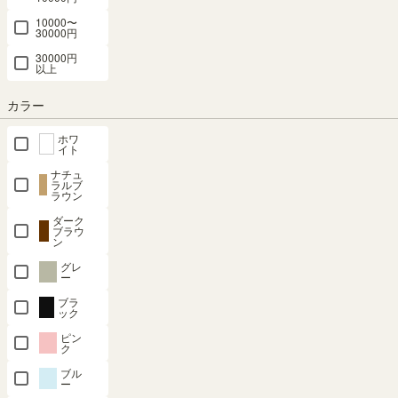
ては、幅いっぱいに詰めると重量オーバ
10000〜
ーになって棚がゆがんでしまうことがあ
30000円
ります。耐荷重内で使用すれば、長く使
30000円
うことができますよ。
以上
SHIRAI STOREでは、商品ページ下部の
「詳細情報」で耐荷重を確認できます。
カラー
購入前には必ずチェックしてください
ね！
ホワ
イト
ナチュ
ラルブ
ラウン
ダーク
漫画の大きさと重さの目安
3
ブラウ
ン
グレ
ー
漫画本の大きさと重さは様々あります。ここでは、こちらの表を目
ブラ
ック
安に計算をしています。
ピン
ク
奥
高
厚
ブル
重さ
備考
ー
行
さ
み