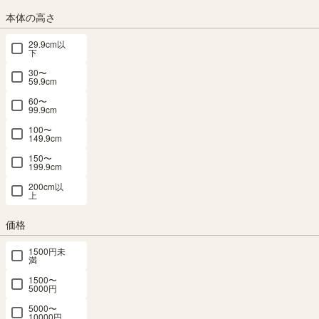
本体の高さ
本の収納量を確認するには、収納したい
場所の棚の有効内寸をチェックしましょ
29.9cm以
下
う！
SHIRAI STOREでは、商品画像の一番最
30〜
59.9cm
後に寸法図があります。青い文字で書か
れているのが内寸サイズです。収納した
60〜
99.9cm
い物と、棚の幅・奥行・高さが合ってい
るか確認しましょう。
100〜
149.9cm
ただし！それだけでは不十分です。棚の
150〜
耐荷重も要チェック！
199.9cm
200cm以
上
価格
棚の耐荷重をチェック！
2
1500円未
満
1500〜
5000円
内寸サイズを確認した後は、必ず棚の耐
荷重も確認しましょう。本の重さによっ
5000〜
10000円