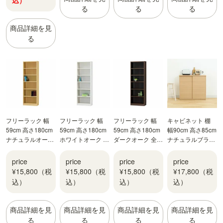
込）
る
る
る
商品詳細を見
る
フリーラック 幅
フリーラック 幅
フリーラック 幅
キャビネット 棚
59cm 高さ180cm
59cm 高さ180cm
59cm 高さ180cm
幅90cm 高さ85cm
ナチュラルオーク
ホワイトオーク 全
ダークオーク 全棚
ナチュラルブラウ
1 全棚可動 本棚
棚可動 本棚 シェ
可動 本棚 シェル
ン カウンター下
シェルフ タナリオ
ルフ タナリオ
フ タナリオ TNL-
引き戸 キッチン収
price
price
price
price
TNL-1859NA
TNL-1859WH
1859DK
納 ピタシエ PTS-
¥15,800（税
¥15,800（税
¥15,800（税
¥17,800（税
8590SDNA
込）
込）
込）
込）
商品詳細を見
商品詳細を見
商品詳細を見
商品詳細を見
る
る
る
る