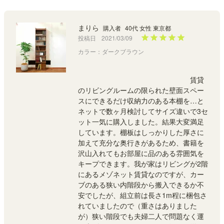
まりら
購入者
40代 女性 東京都
投稿日
2021/03/09
カラー：ダークブラウン
							賃貸
のリビングルームの限られた壁面スペー
スにできるだけ収納力のある本棚を…と
ネットで数ヶ月検討してサイズ違いで3セ
ット一気に購入しました。結果大変満足
しています。棚板はしっかりした厚さに
加えて充分な奥行きがあるため、書籍を
沢山入れてもお部屋に品のある雰囲気を
キープできます。我が家はリビングが2階
にあるメゾネット賃貸なのですが、カー
ブのある狭い内階段から搬入できるか不
安でしたが、組立前は長さ1m程に梱包さ
れていましたので（重さはありました
が）狭い階段でも夫婦二人で問題なく運