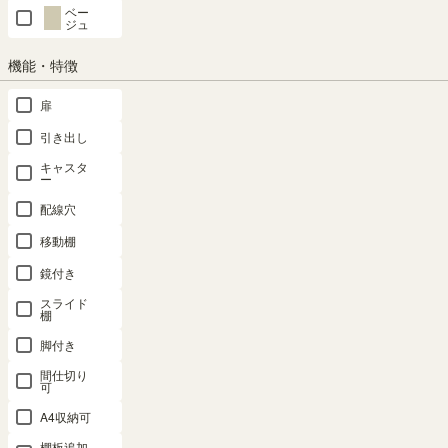
ベー
ジュ
文
約
約
庫
105
148
機能・特徴
2cm
290g
判
扉
新
少年・少女コミ
引き出し
約
約
書
112
174
ックに多いサイ
2cm
200g
キャスタ
判
ズ
ー
配線穴
青年・女性コミ
移動棚
B6
約
約
128
182
ックに多いサイ
判
2cm
240g
ズ
鏡付き
スライド
棚
四
青年・女性コミ
約
約
脚付き
六
128
188
ックに多いサイ
2cm
300g
判
ズ
間仕切り
可
A4収納可
棚板追加