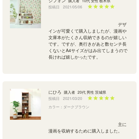
シフォン
購入者
10代 女性 栃木県
投稿日
2021/05/06
							デザ
インが可愛くて購入しましたが、漫画や
文庫本がたくさん収納できるのが嬉しい
です。ですが、奥行きがあと数センチ長
くないとA4サイズがはみ出てしまうので
長ければ嬉しかったです。

にひろ
購入者
20代 男性 茨城県
投稿日
2021/03/20
カラー：ダークブラウン
							主に
漫画を収納するために購入しました。