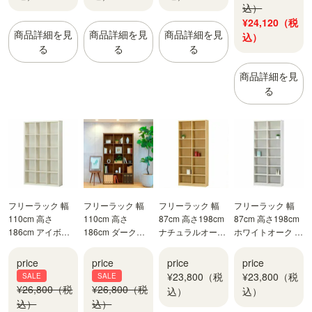
込）
¥24,120（税
商品詳細を見
商品詳細を見
商品詳細を見
込）
る
る
る
商品詳細を見
る
フリーラック 幅
フリーラック 幅
フリーラック 幅
フリーラック 幅
110cm 高さ
110cm 高さ
87cm 高さ198cm
87cm 高さ198cm
186cm アイボリ
186cm ダークブ
ナチュラルオーク
ホワイトオーク 大
ー 全棚可動 本棚
ラウン 全棚可動
1 大型 サイズ 大
型 サイズ 大容量
シェルフ セパルテ
飾り棚 本棚 シェ
容量 全棚可動 本
全棚可動 本棚 シ
price
price
price
price
ック SEP-1911IV
ルフ セパルテック
棚 シェルフ タナ
ェルフ タナリオ
¥23,800（税
¥23,800（税
SALE
SALE
SEP-1911DK
リオ TNL-
TNL-19887WH
¥26,800（税
¥26,800（税
込）
込）
19887NA
込）
込）