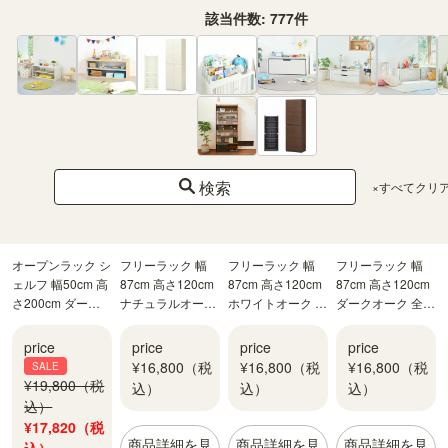
¥17,820（税
¥17,820（税
¥17,820（税
¥17,820（税
該当件数:
777
件
込）
込）
込）
込）
商品詳細を見
商品詳細を見
商品詳細を見
商品詳細を見
る
る
る
る
検索
×すべてクリ
オープンラック シ
フリーラック 幅
フリーラック 幅
フリーラック 幅
ェルフ 幅50cm 高
87cm 高さ120cm
87cm 高さ120cm
87cm 高さ120cm
さ200cm ダーク
ナチュラルオーク
ホワイトオーク 全
ダークオーク 全棚
ブラウン 大型 本
1 全棚可動 本棚
棚可動 本棚 シェ
可動 本棚 シェル
棚 トルフラット
シェルフ タナリオ
ルフ タナリオ
フ タナリオ TNL-
price
price
price
price
TLF-2050BR
TNL-1287NA
TNL-1287WH
1287DK
¥16,800（税
¥16,800（税
¥16,800（税
SALE
¥19,800（税
込）
込）
込）
込）
¥17,820（税
商品詳細を見
商品詳細を見
商品詳細を見