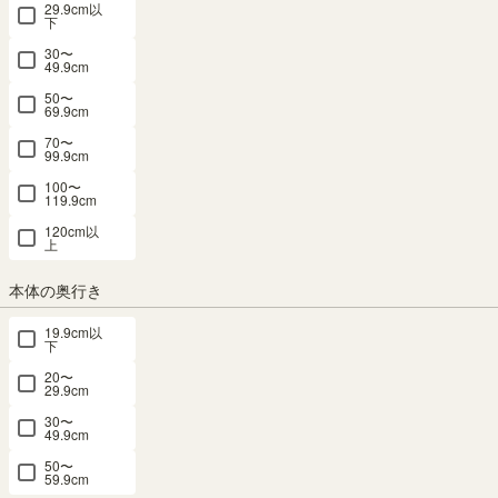
29.9cm以
選び方もご紹介します。自分に合った棚をみつけて、漫画をもっと
下
楽しみましょう♬
30〜
49.9cm
50〜
69.9cm
70〜
どのくらい収納できる？本棚
99.9cm
100〜
の選び方
119.9cm
120cm以
上
本体の奥行き
手元にあるたくさんの漫画や本が収納できて長く使える棚を選びた
いですよね。そんな棚を選ぶためにどんなところを見たらいいの
19.9cm以
か、購入前にチェックすべきポイントをご紹介します！
下
20〜
29.9cm
30〜
49.9cm
商品内寸サイズをチェック！
1
50〜
59.9cm