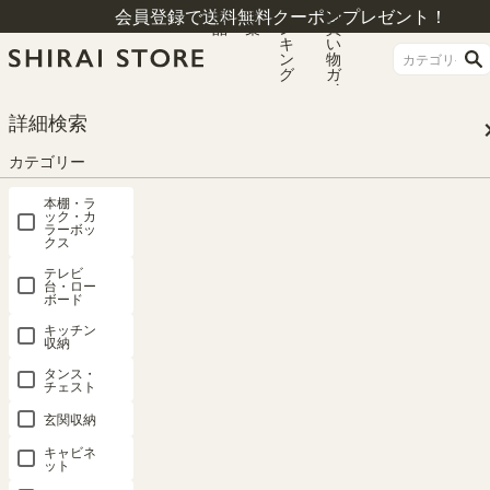
商
特
ラ
お
会員登録で送料無料クーポンプレゼント！
品
集
ン
買
キ
い
ン
物
グ
ガ
イ
ド
詳細検索
カテゴリー
本棚・ラ
ック・カ
ラーボッ
クス
テレビ
台・ロー
ボード
キッチン
収納
タンス・
チェスト
玄関収納
キャビネ
ット