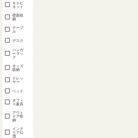
キャビ
ネット
本規約に同意のうえ所定の登録手続きを完了すると、お客様と
当社との間で本規約の定めを内容とする契約（以下「本契約」
壁面収
納
といいます。）が成立し、会員としての資格を得ることができ
テーブ
ます。会員登録手続きは、会員となるご本人が行ってくださ
ル
い。
デスク
当社は、過去に会員資格が取り消された方やその他、当社がふ
ハンガ
さわしくないと判断した方からの会員申込についてはお断りす
ーラッ
る場合があります。
ク
登録手続きの際には、入力上の注意をよくご確認いただき、所
キッズ
収納
定のフォームに必要事項を入力してください。ご登録は真実か
ドレッ
つ正確な情報をもって行ってください。
サー
当社は、当該情報に虚偽、誤り、または記入漏れがあったこと
ベッド
によりお客様に損害が生じたとしても、一切の責任を負わない
ものとします。
オフィ
ス家具
アウト
ドア収
3．IDおよびパスワードの管理
納
インテ
アカウントを利用するためのIDおよびパスワードは、他人に知られ
リア仏
壇