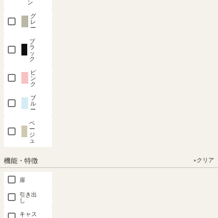
ン
会員は、当社所定の退会手続きにより、いつでも本契約を終了
させることができます。
グ
レ
ー
前項退会手続きにより、または、事由の如何を問わず本契約が
終了した場合、会員は、アカウントおよび会員サービスについ
ブ
ラ
て、即時に一切利用できなくなります。
ッ
当該時点において当社が会員サービスに関連して有していた権
ク
利は、全て消滅し、会員は、当社に対して何らの請求を行えま
ピ
ン
せん。
ク
ただし、本契約終了以前において会員が当社に対して債務を負
ブ
っていた場合、当該債務は消滅せず、会員は、当社に対して本
ル
ー
契約終了後ただちに全ての当該債務について弁済しなければな
らないものとします。
ベ
ー
ジ
ュ
9．会員サービスの変更、中断、終了等
機能・特徴
×クリア
当社は、会員に事前に通知することなく、会員サービスの内容
扉
の全部または一部をその裁量によって変更・追加・中断または
引き出
終了することができるものとします。
し
当社は、事前に所定の方法にて会員に通知することにより、
キャス