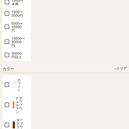
1500円
未満
当社は、会員が次の各号のいずれかに該当すると判断した場合
には、事前に通知することなく当該会員による会員サービスの
1500〜
5000円
利用停止、アカウントの停止、IDおよびパスワードの変更、ま
5000〜
たは当該会員の会員資格の取り消し等の措置を講じることがで
10000
きるものとします。
円
これにより会員に何らかの不利益または損害が生じたとして
10000〜
も、当社は一切の責任を負わないものとします。
30000
円
・会員に法令や本規約に違反する行為があった場合
30000
・会員に会員サービス利用に関して不正行為があった場合
円以上
・一定回数以上のパスワードの入力ミスがあるなど会員のセキ
カラー
×クリア
ュリティを確保するために必要な場合
・その他当社が相当と判断した場合
ホ
ワ
イ
前項のほか、会員が当社の定める一定の期間内に一定回数のロ
ト
グインを行わなかった場合は、当社は、事前に通知することな
ナチ
く前項所定の措置を講じることができるものとします。
ュラ
ルブ
ラウ
ン
8．会員の退会および本契約の終了
ダー
クブ
ラウ