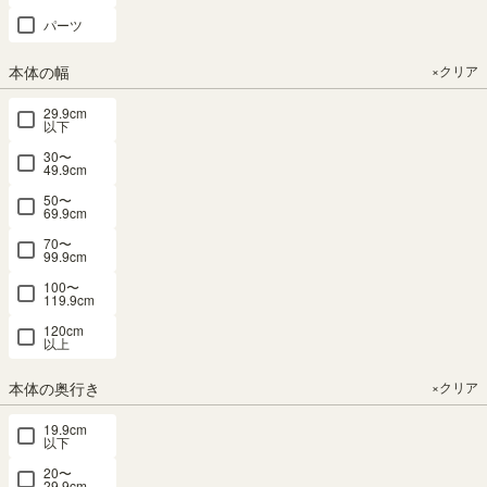
ることがないよう定期的に変更する等、会員本人が責任をもって管
理してください。
パーツ
当社は、入力または利用されたIDおよびパスワードの組合せが会員
の登録したものと一致することを所定の方法により確認した場合、
本体の幅
×クリア
会員による利用があったものとみなします。
29.9cm
当社は、盗用、不正利用その他の事情により会員のアカウントを当
以下
該会員以外の第三者が利用している場合であっても、それにより生
30〜
じた損害について一切の責任を負わないものとします。
49.9cm
50〜
69.9cm
4．登録情報の変更
70〜
99.9cm
会員として登録した情報（以下「登録情報」といいます。）に変更
100〜
119.9cm
が生じた場合は、速やかに登録情報の変更をお願いいたします。
登録情報の変更がなされなかったことにより会員に生じた損害につ
120cm
以上
いて、当社は、一切の責任を負わないものとします。
また、変更がなされた場合でも、変更前にすでに手続きがなされた
本体の奥行き
×クリア
取引は、変更前の情報に基づいて行われます。
19.9cm
以下
5．SHIRAI STOREによるお知らせ
20〜
29.9cm