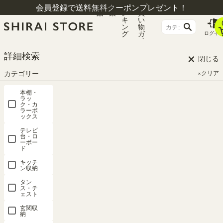
商
特
ラ
お
会員登録で送料無料クーポンプレゼント！
品
集
ン
買
キ
い
ン
物
グ
ガ
ログイ
イ
ド
×
HOME
会員規約について
詳細検索
閉じる
カテゴリー
×クリア
会員規約について
本棚・
ラッ
ク・カ
ラーボ
ックス
1．SHIRAI STORE会員
テレビ
台・ロ
ーボー
ド
SHIRAI STORE会員（以下「会員」という）とは、SHIRAI STORE会
員規約（以下「本規約」という）を承認した上で、利用されるお客
キッチ
ン収納
様ご自身が入会のお申し込みをされ、SHIRAI STORE（以下「当
社」という）が入会を承認した個人をいいます。
タン
ス・チ
ェスト
玄関収
2．会員登録
納