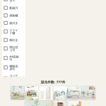
SHIRAI STOREの裁量で会員サービスの提供を終了することが
ター
できるものとします。
配線穴
当社は、以下の各号に定める場合、会員に事前に通知すること
移動棚
なく、会員サービスの全部または一部を一時的に中断すること
ができるものとします。
鏡付き
・システムのメンテナンスまたは修理を定期的にまたは緊急に
スライ
行う場合
ド棚
・アクセス過多等によって、システムに負荷が集中した場合
脚付き
・通信回線の停止、天災、火災、停電、その他の不慮の事故ま
間仕切
り可
たは戦争、紛争、動乱、暴動、労働争議等の不可抗力により会
員サービスの提供が困難な場合
A4収納
可
・その他当社が必要と判断した場合
棚板追
加可
当社は、本契約に従ってとった措置に起因して会員に生じた損
害について、一切の責任を負わないものとします。
コンセ
ント付
き
該当件数:
777
件
10．会員サービスの変更、中断、終了等
組立サービス対応
あり
当社は、本規約を任意にいつでも改定することができるものと
し、本規約に追加の規定、条件等を定めることができます。本