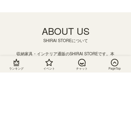
ABOUT US
SHIRAI STOREについて
収納家具・インテリア通販のSHIRAI STOREです。本
棚やテレビ台、キッチン収納などさまざまな収納家具
を取り揃えております。横幅を1cm単位で注文できる
ランキング
イベント
チャット
PageTop
フリーラックやデスクのサイズオーダーメイドもござ
います。また、おもちゃ収納や絵本棚、子供服収納を
組み合わせて使えるキッズ収納が人気です。子供の成
長に合わせて収納を追加したり組み合わせを変えて長
く使うことができるのでおすすめです。
静岡県の組立家具メーカー「白井産業」の直営オンラ
インストア。会員登録で送料無料です。お得にお買い
物できるセールやクーポンを随時開催！ぜひ、お買い
物をお楽しみください。