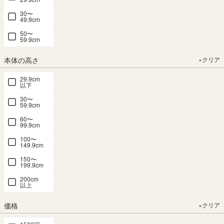
会員サービスに関する当社から会員への通知等は、最新の登録
30〜
49.9cm
情報におけるメールアドレス宛てへのメールの送信、当社が運
50〜
営するウェブサイト上への掲示、または、その他当社が適当と
59.9cm
判断する方法によって行います。
会員は、当社がメールの送信による通知を行った場合、前項の
本体の高さ
×クリア
メールアドレス宛てに当社がメールを送信し会員が当該メール
29.9cm
を閲覧可能になった時または当社がメールを送信してから24時
以下
間後のいずれか早い時点に当社からの通知が到達したとみなさ
30〜
れることに、あらかじめ同意するものとします。
59.9cm
60〜
99.9cm
6．個人情報の取扱い
100〜
149.9cm
SHIRAI STOREは、会員による会員サービスの利用に関して取得す
150〜
199.9cm
る個人情報を、SHIRAI STOREの個人情報保護方針に従い、適切に
取扱います。
200cm
以上
価格
×クリア
7．利用停止、会員資格の取消し等