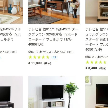
高さ42cm ナチ
テレビ台 幅81cm 高さ42cm ダー
テレビ台 幅51c
V型対応 TVボ
クブラウン 32V型対応 TVボード
ュラルブラウン
フェルボワ
ローボード フェルボワ FBW-
スター付 背面
4080HDK
ーボード フルニ
4050TVNA
 高さ42.0（cm）
幅80.1× 奥行40.3 × 高さ42.0（cm）
幅50.2 × 奥行29
）
（49）
¥
11,800
税込
¥
3,480
税込