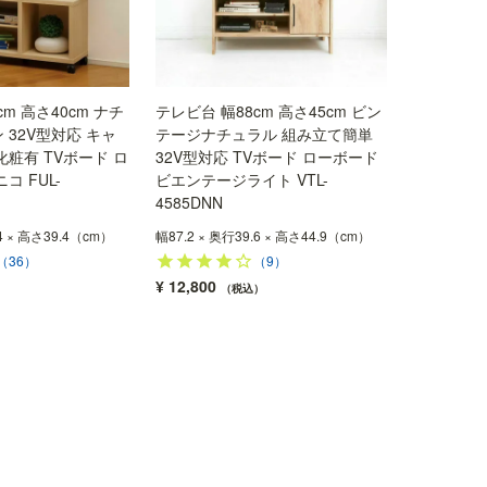
m 高さ40cm ナチ
テレビ台 幅88cm 高さ45cm ビン
 32V型対応 キャ
テージナチュラル 組み立て簡単
化粧有 TVボード ロ
32V型対応 TVボード ローボード
コ FUL-
ビエンテージライト VTL-
4585DNN
.4 × 高さ39.4（cm）
幅87.2 × 奥行39.6 × 高さ44.9（cm）
（36）
（9）
¥
12,800
税込