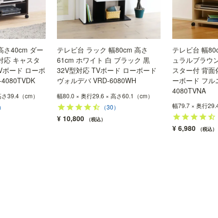
高さ40cm ダー
テレビ台 ラック 幅80cm 高さ
テレビ台 幅80c
対応 キャスタ
61cm ホワイト 白 ブラック 黒
ュラルブラウン
Vボード ローボ
32V型対応 TVボード ローボード
スター付 背面
4080TVDK
ヴォルデバ VRD-6080WH
ーボード フルニ
4080TVNA
 高さ39.4（cm）
幅80.0 × 奥行29.6 × 高さ60.1（cm）
幅79.7 × 奥行29
）
（30）
¥
10,800
税込
¥
6,980
税込