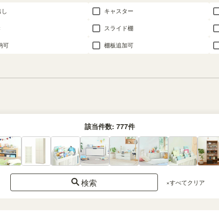
出し
キャスター
き
スライド棚
納可
棚板追加可
該当件数:
777
件
検索
×すべてクリア