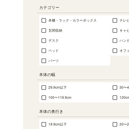
カテゴリー
本棚・ラック・カラーボックス
テレ
玄関収納
キャ
デスク
ハン
ベッド
オフ
パーツ
本体の幅
29.9cm以下
30〜4
100〜119.9cm
120
本体の奥行き
19.9cm以下
20〜2