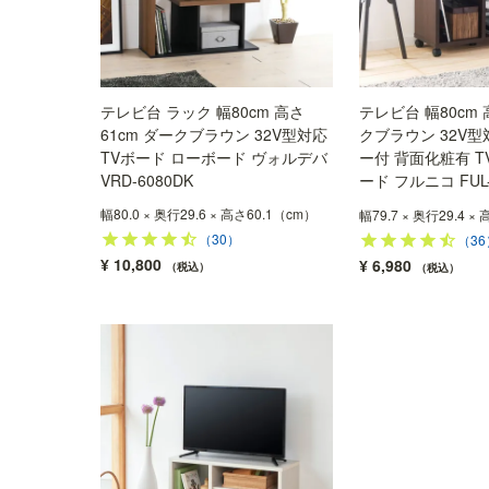
テレビ台 ラック 幅80cm 高さ
テレビ台 幅80cm 
61cm ダークブラウン 32V型対応
クブラウン 32V型
TVボード ローボード ヴォルデバ
ー付 背面化粧有 T
VRD-6080DK
ード フルニコ FUL-
幅80.0 × 奥行29.6 × 高さ60.1（cm）
幅79.7 × 奥行29.4 ×
（30）
（36
¥
10,800
¥
6,980
税込
税込