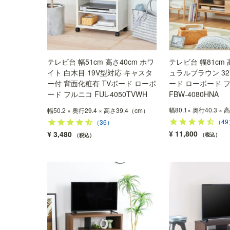
テレビ台 幅51cm 高さ40cm ホワ
テレビ台 幅81cm 
イト 白木目 19V型対応 キャスタ
ュラルブラウン 32
ー付 背面化粧有 TVボード ローボ
ード ローボード 
ード フルニコ FUL-4050TVWH
FBW-4080HNA
幅80.1× 奥行40.3 ×
幅50.2 × 奥行29.4 × 高さ39.4（cm）
（49
（36）
¥
11,800
¥
3,480
税込
税込