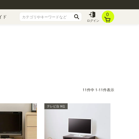
0
イド
ログイン
11
件中
1
-
11
件表示
テレビ台 9位