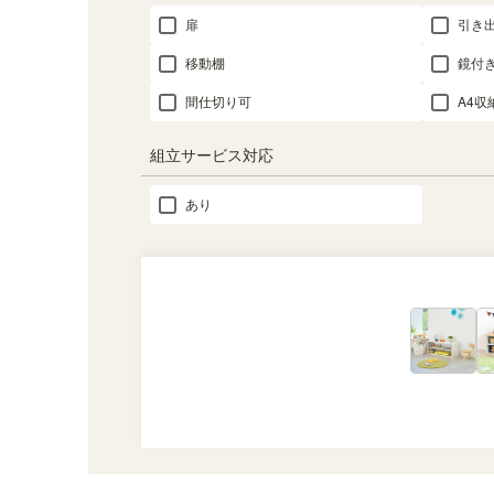
扉
引き
移動棚
鏡付
間仕切り可
A4収
組立サービス対応
あり