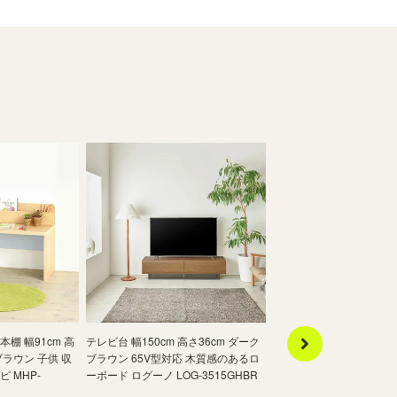
棚 幅91cm 高
テレビ台 幅150cm 高さ36cm ダーク
絵本棚 おもちゃディスプ
ブラウン 子供 収
ブラウン 65V型対応 木質感のあるロ
幅91cm 高さ26cm アイ
 MHP-
ーボード ログーノ LOG-3515GHBR
収納 キッズ収納 マミハピ 
2590BSAIV