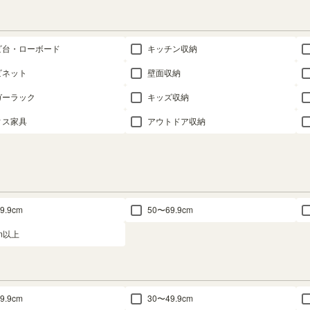
ビ台・ローボード
キッチン収納
ビネット
壁面収納
ガーラック
キッズ収納
ィス家具
アウトドア収納
9.9cm
50〜69.9cm
cm以上
9.9cm
30〜49.9cm