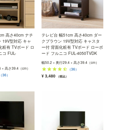
m 高さ40cm ナチ
テレビ台 幅51cm 高さ40cm ダー
 19V型対応 キャ
クブラウン 19V型対応 キャスタ
化粧有 TVボード ロ
ー付 背面化粧有 TVボード ローボ
コ FUL-
ード フルニコ FUL-4050TVDK
幅50.2 × 奥行29.4 × 高さ39.4（cm）
.4 × 高さ39.4（cm）
（36）
（36）
¥
3,480
税込