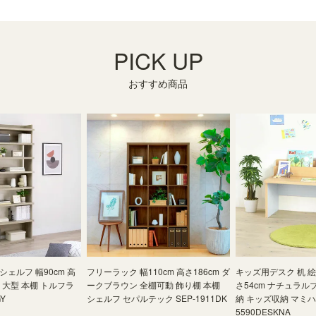
PICK UP
おすすめ商品
ェルフ 幅90cm 高
フリーラック 幅110cm 高さ186cm ダ
キッズ用デスク 机 絵本
ー 大型 本棚 トルフラ
ークブラウン 全棚可動 飾り棚 本棚
さ54cm ナチュラル
GY
シェルフ セパルテック SEP-1911DK
納 キッズ収納 マミハピ
5590DESKNA