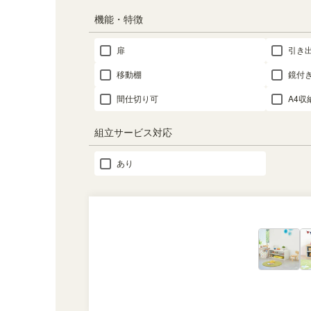
機能・特徴
扉
引き
移動棚
鏡付
間仕切り可
A4収
組立サービス対応
あり