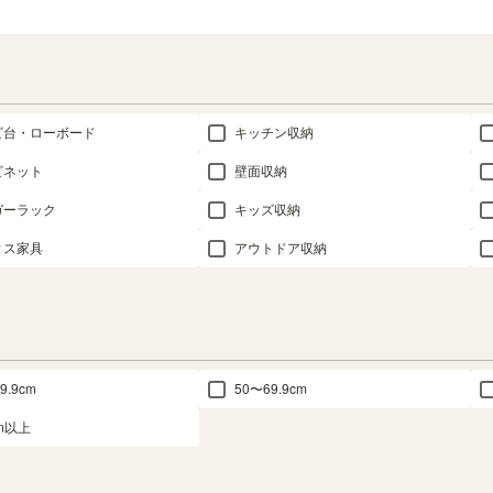
ビ台・ローボード
キッチン収納
ビネット
壁面収納
ガーラック
キッズ収納
ィス家具
アウトドア収納
9.9cm
50〜69.9cm
cm以上