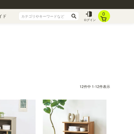
0
イド
ログイン
12
件中
1
-
12
件表示