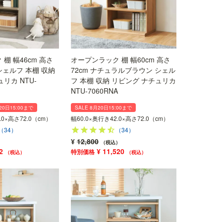
棚 幅46cm 高さ
オープンラック 棚 幅60cm 高さ
 シェルフ 本棚 収納
72cm ナチュラルブラウン シェル
リカ NTU-
フ 本棚 収納 リビング ナチュリカ
NTU-7060RNA
20日15:00まで
SALE 8月20日15:00まで
.0×高さ72.0（cm）
幅60.0×奥行き42.0×高さ72.0（cm）
（34）
（34）
¥
12,800
税込
2
¥
11,520
税込
税込