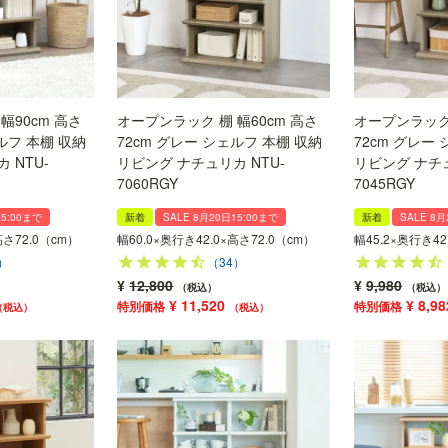
幅90cm 高さ
オープンラック 棚 幅60cm 高さ
オープンラック 
ルフ 本棚 収納
72cm グレー シェルフ 本棚 収納
72cm グレー
 NTU-
リビング ナチュリカ NTU-
リビング ナチュ
7060RGY
7045RGY
15:00まで
新着
SALE 8月20日15:00まで
新着
SALE 8月
高さ72.0（cm）
幅60.0×奥行き42.0×高さ72.0（cm）
幅45.2×奥行き42
）
（34）
¥
12,800
¥
9,980
税込
税込
¥
11,520
¥
8,98
税込
税込