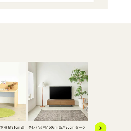
棚 幅91cm 高
テレビ台 幅150cm 高さ36cm ダーク
絵本棚 おもちゃディスプ