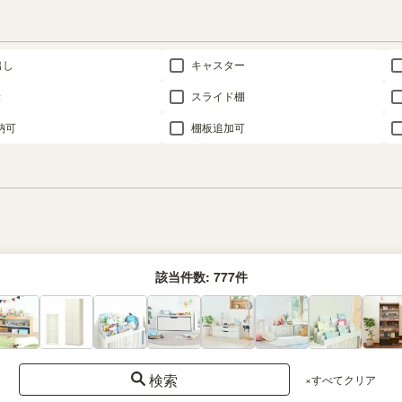
出し
キャスター
き
スライド棚
納可
棚板追加可
該当件数:
777
件
検索
×すべてクリア