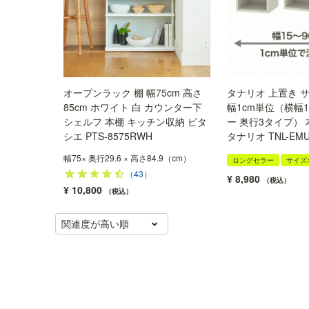
オープンラック 棚 幅75cm 高さ
タナリオ 上置き 
85cm ホワイト 白 カウンター下
幅1cm単位（横幅15
シェルフ 本棚 キッチン収納 ピタ
ー 奥行3タイプ） 
シエ PTS-8575RWH
タナリオ TNL-EM
幅75× 奥行29.6 × 高さ84.9（cm）
ロングセラー
サイズ
（43）
¥
8,980
税込
¥
10,800
税込
関連度が高い順