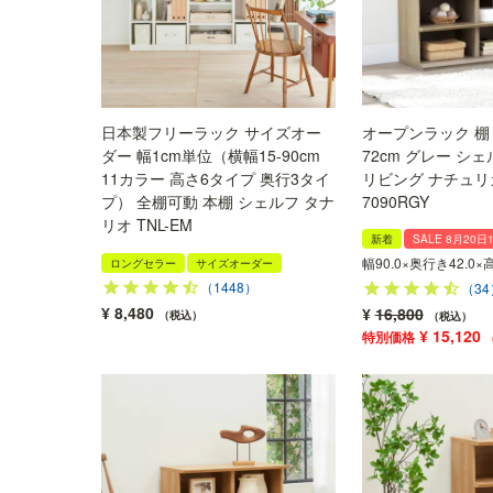
日本製フリーラック サイズオー
オープンラック 棚 
ダー 幅1cm単位（横幅15-90cm
72cm グレー シェ
11カラー 高さ6タイプ 奥行3タイ
リビング ナチュリカ
プ） 全棚可動 本棚 シェルフ タナ
7090RGY
リオ TNL-EM
新着
SALE 8月20日
幅90.0×奥行き42.0×
ロングセラー
サイズオーダー
（1448）
（34
¥
8,480
¥
16,800
税込
税込
¥
15,120