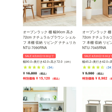
オープンラック 棚 幅90cm 高さ
オープンラック 棚 
72cm ナチュラルブラウン シェル
72cm ナチュラル
フ 本棚 収納 リビング ナチュリカ
フ 本棚 収納 リビ
NTU-7090RNA
NTU-7045RNA
SALE 8月20日15:00まで
SALE 8月20日15:00ま
幅90.0×奥行き42.0×高さ72.0（cm）
幅45.2×奥行き42.0×
（34）
（34
¥
16,800
¥
9,980
税込
税込
¥
15,120
¥
8,982
税込