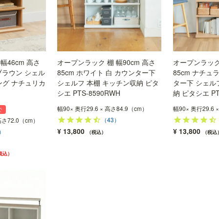
幅46cm 高さ
オープンラック 棚 幅90cm 高さ
オープンラック 
ブラウン シェル
85cm ホワイト 白 カウンター下
85cm ナチュ
ング ナチュリカ
シェルフ 本棚 キッチン収納 ピタ
ター下 シェル
シエ PTS-8590RWH
納 ピタシエ PT
幅90× 奥行29.6 × 高さ84.9（cm）
幅90× 奥行29.6 
で
（43）
高さ72.0（cm）
¥
13,800
¥
13,800
）
税込
税込
税込