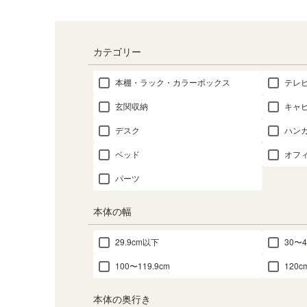
カテゴリー
本棚・ラック・カラーボックス
テレ
玄関収納
キャ
デスク
ハン
ベッド
オフ
パーツ
本体の幅
29.9cm以下
30〜4
100〜119.9cm
120
本体の奥行き