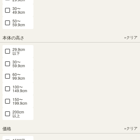
（7）
30〜
49.9cm
¥
17,800
50〜
税込
59.9cm
関連度が高い順
6
件中
1
-
6
件表示
本体の高さ
×クリア
29.9cm
以下
SEARCH
30〜
59.9cm
商品詳細検索
60〜
99.9cm
100〜
149.9cm
カテゴリー
×クリア
150〜
199.9cm
本
200cm
以上
棚・
ラ
価格
×クリア
ッ
ク・