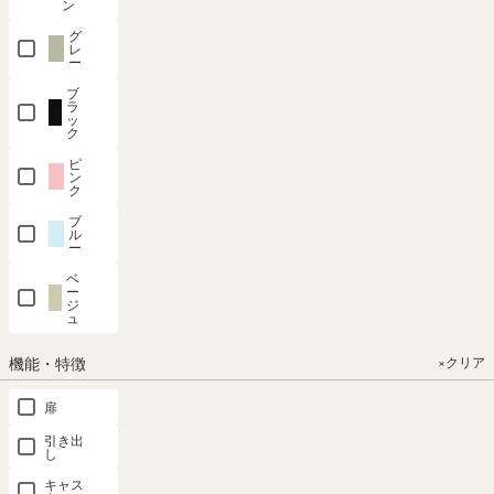
ン
タ
グ
ン
レ
ー
ス・
チ
ブ
ラ
ェ
ッ
ス
ク
ト
ピ
ン
玄
ク
関
ブ
収
ル
ー
納
ベ
キ
ー
ジ
ャ
ュ
ビ
ネ
機能・特徴
×クリア
ッ
ト
扉
壁
引き出
し
面
収
キャス