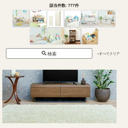
¥ 24,800
(税込)
該当件数:
777
件
検索
×すべてクリア