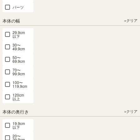
パーツ
本体の幅
×クリア
29.9cm
以下
絵本棚 おも
30〜
ちゃ箱 幅
49.9cm
74cm 高さ
50〜
70cm ナチ
69.9cm
ュラルブラ
70〜
ウン ホワイ
99.9cm
ト 白木目
100〜
北欧テイス
119.9cm
ト 子供 収
120cm
納 キッズ収
以上
納 ランドキ
ッズ LAK-
本体の奥行き
×クリア
7075BS
19.9cm
以下
幅73.3 × 奥行
39.1 × 高さ
20〜
69.6（cm）
29.9cm