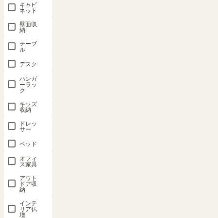
ちゃディス
ちゃディス
ラック 幅
棚 幅59cm
ラック 幅
キャビ
ネット
プレイラッ
プレイラッ
57cm 高さ
高さ30cm
57cm 高さ
ク ランドセ
ク 幅91cm
70cm ナチ
白木目・ホ
70cm ナチ
壁面収
納
ルラック 幅
高さ26cm
ュラルブラ
ワイト コの
ュラルブラ
91cm 高さ
アイボリー
ウン ホワイ
字 組合せラ
ウン ホワイ
テーブ
ル
26cm アイ
子供 収納
ト 白木目
ック 背面化
ト 白木目
ボリー 子供
キッズ収納
北欧テイス
粧有 シェル
北欧テイス
デスク
収納 キッズ
マミハピ
ト 子供 収
フ 本棚 コ
ト 子供 収
ハンガ
収納 マミハ
MHP-
納 キッズ収
ビナス
納 キッズ収
ーラッ
ク
2590BSAIV
ピ MHP-
納 ランドキ
COB-
納 ランドキ
キッズ
3060WH
2590BSBIV
ッズ LAK-
ッズ LAK-
収納
当店限定商
7055BSB
7055BSA
品
幅59.0 × 奥行
当店限定商
ドレッ
幅90.4 × 奥行
品
23.4 × 高さ
サー
幅56.3 × 奥行
OUTLET
34.5 × 高さ
幅90.3× 奥行
29.5（cm）
26.5 × 高さ
幅56.3 × 奥行
25.7（cm）
ベッド
34.7 × 高さ
69.6（cm）
（86）
26.5 × 高さ
25.7（cm）
（306）
オフィ
¥
（25）
2,580
69.6（cm）
ス家具
¥
（335）
6,980
¥
10,800
税込
¥
10,800
¥
6,980
税込
アウト
税込
ドア収
税込
税込
納
インテ
¥
8,200
リア仏
壇
税込