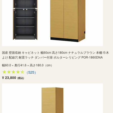
国産 壁面収納 キャビネット 幅60cm 高さ180cm ナチュラルブラウン 本棚 巾木
よけ 配線穴 耐震ラッチ ダンパー付扉 ポルターレリビング POR-1860DNA
幅60.0 × 奥行41.6 × 高さ180.0（cm）
（525）
¥ 23,800
(税込)