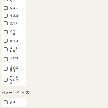
納
ター
配線穴
テ
ー
移動棚
ブ
ル
鏡付き
スライ
デ
ド棚
ス
ク
脚付き
間仕切
ハ
り可
ン
A4収納
ガ
可
ー
ラ
棚板追
加可
ッ
ク
コンセ
ント付
き
キ
ッ
組立サービス対応
ズ
収
あり
納