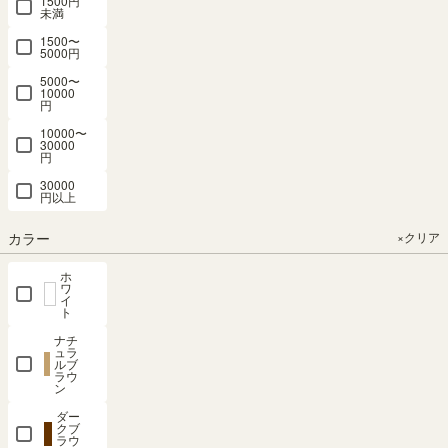
1500円
カ
未満
ラ
1500〜
ー
5000円
ボ
ッ
5000〜
10000
ク
円
ス
10000〜
30000
テ
円
レ
30000
ビ
円以上
台・
ロ
カラー
×クリア
ー
ボ
ホ
ー
ワ
イ
ド
ト
ナチ
キ
ュラ
ッ
ルブ
ラウ
チ
ン
ン
ダー
収
クブ
納
ラウ