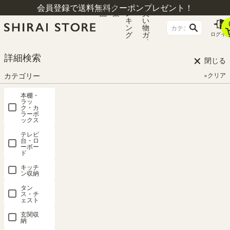
商
特
ラ
お
会員登録で送料無料クーポンプレゼント！
品
集
ン
買
キ
い
ン
物
グ
ガ
ログイ
イ
ド
×
HOME
絵本棚白（ホワイト系） 検索結果
詳細検索
閉じる
カテゴリー
×クリア
検索結果
本棚・
ラッ
ク・カ
ラーボ
#絵本棚白（ホワイト系）
ックス
テレビ
台・ロ
関連度が高い順
ーボー
6
件中
1
-
6
件表示
ド
キッチ
ン収納
キッズ収納 3
キッズ収納 7
位
位
タン
ス・チ
ェスト
玄関収
納
絵本棚 おも
絵本棚 おも
絵本棚3段
ミニラック
絵本棚4段