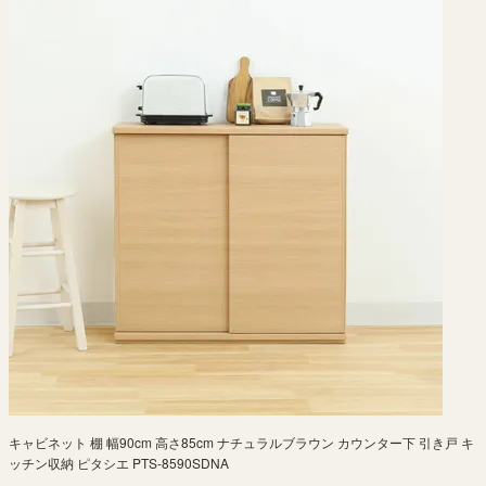
キャビネット 棚 幅90cm 高さ85cm ナチュラルブラウン カウンター下 引き戸 キ
ッチン収納 ピタシエ PTS-8590SDNA