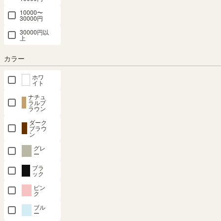
10000〜
30000円
30000円以
最短お届け予定日
(目安)
上
〒
予定日を確認
カラー
---
ホワ
予定日:
イト
※在庫状況、実際の詳細な住所により変動する場合があります。
ナチュ
※正確なお届け予定日はご注文手続き画面にてご確認ください。
ラルブ
ラウン
ダーク
ブラウ
ン
在庫あり
グレ
ー
カートに入れる
ブラ
ック
ピン
クーポンは注文手続き画面にてご利用いただけます
ク
ブル
ー
商品についてのお問い合わせ