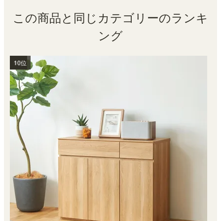
この商品と同じカテゴリーのランキ
ング
1位
2位
3位
4位
5位
6位
7位
8位
9位
10位