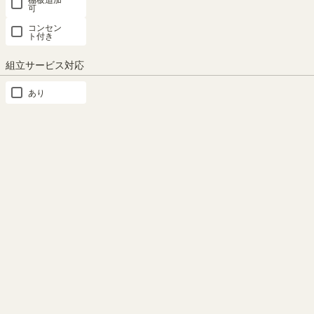
ナチュラルビンテージスタ
お客さまアンケート１位！
可
イル
「合わせやすい明るい色」
コンセン
ト付き
明るいカフェを思わせるナチュ
カラーを決めるお客さまアンケ
ラル ビンテージスタイルのシ
ートの結果、一番人気の「ナチ
組立サービス対応
リーズです。西海岸やエリソン
ュラルビンテージ」を採用しま
ナチュラル、塩系、北欧カジュ
した！
あり
アルなど人気のインテリアテイ
ストにも合うデザインです。
もっと見る
類似商品との比較