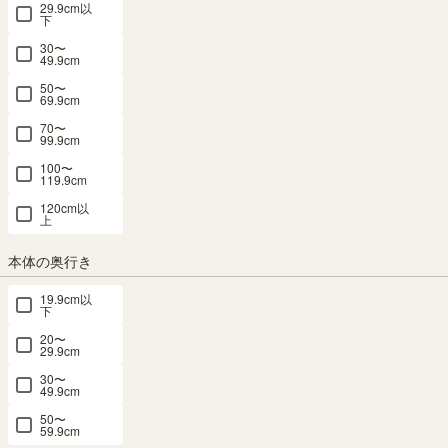
29.9cm以
下
30〜
49.9cm
キャビネット 棚 幅88cm 高さ72cm ビンテ
50〜
69.9cm
ージナチュラル 組み立て簡単 収納棚 ビエ
70〜
99.9cm
ンテージライト VTL-7085DNN
100〜
119.9cm
幅87.2 × 奥行35.6 × 高さ71.4（cm）
サイズ詳細
120cm以
ビエンテージライト
上
：
VTL-7085D-NN
4.4
（14）
本体の奥行き
メルマガ or LINE登録で5%OFFクーポン進呈中！
→登録はこちらから
19.9cm以
下
¥
16,800
税込
/
168
pt（1%）
20〜
29.9cm
送料個別
¥
610
30〜
49.9cm
50〜
カラー
59.9cm