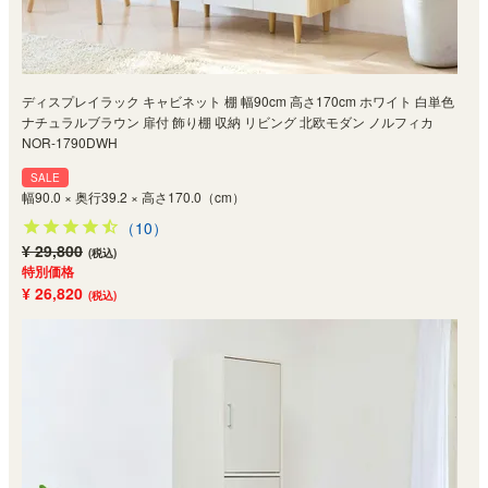
ディスプレイラック キャビネット 棚 幅90cm 高さ170cm ホワイト 白単色
ナチュラルブラウン 扉付 飾り棚 収納 リビング 北欧モダン ノルフィカ
NOR-1790DWH
SALE
幅90.0 × 奥行39.2 × 高さ170.0（cm）
（10）
¥ 29,800
(税込)
特別価格
¥ 26,820
(税込)