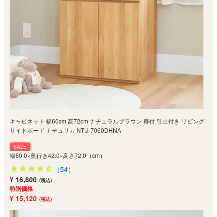
キャビネット 幅60cm 高72cm ナチュラルブラウン 扉付 引出付き リビング
サイドボード ナチュリカ NTU-7060DHNA
SALE
幅60.0×奥行き42.0×高さ72.0（cm）
（54）
¥ 16,800
(税込)
特別価格
¥ 15,120
(税込)