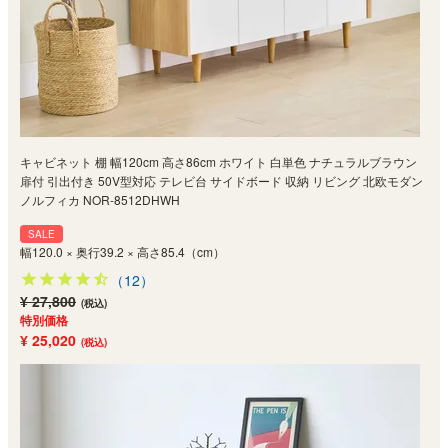
キャビネット 棚 幅120cm 高さ86cm ホワイト 白単色 ナチュラルブラウン
扉付 引出付き 50V型対応 テレビ台 サイドボード 収納 リビング 北欧モダン
ノルフィカ NOR-8512DHWH
SALE
幅120.0 × 奥行39.2 × 高さ85.4（cm）
（12）
¥ 27,800
(税込)
特別価格
¥ 25,020
(税込)