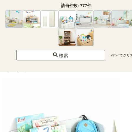
該当件数:
777
件
キッズ用スツール おもちゃ箱 幅40cm 高さ23cm アイボリー スタッキング可 子
供 収納 キッズ収納 おもちゃ収納 マミハピ MHP-2040SIV
検索
×すべてクリ
当店限定商品
（104）
¥ 4,980
(税込)