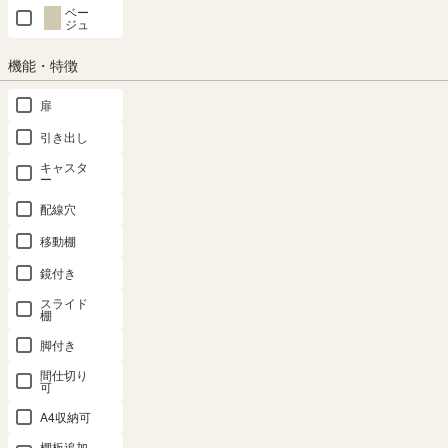
ベー
ジュ
機能・特徴
SHARE
扉
引き出し
キャスタ
商品の特長
ー
配線穴
移動棚
鏡付き
スライド
棚
脚付き
間仕切り
可
A4収納可
棚板追加