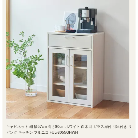
キャビネット 棚 幅57cm 高さ80cm ホワイト 白木目 ガラス扉付 引出付き リ
ビング キッチン フルニコ FUL-8055GHWH