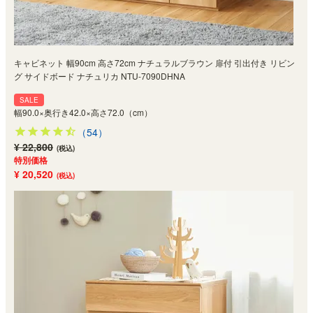
キャビネット 幅90cm 高さ72cm ナチュラルブラウン 扉付 引出付き リビン
グ サイドボード ナチュリカ NTU-7090DHNA
SALE
幅90.0×奥行き42.0×高さ72.0（cm）
（54）
¥ 22,800
(税込)
特別価格
¥ 20,520
(税込)