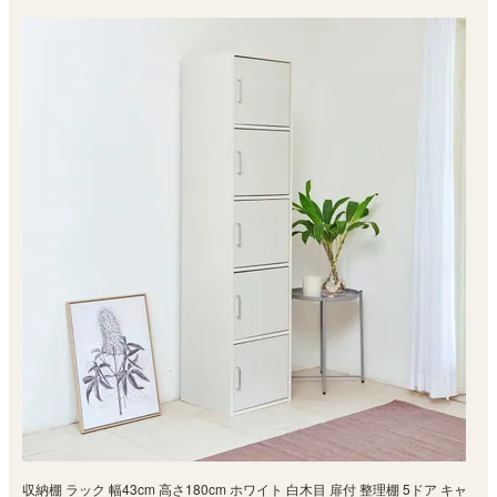
収納棚 ラック 幅43cm 高さ180cm ホワイト 白木目 扉付 整理棚 5ドア キャ