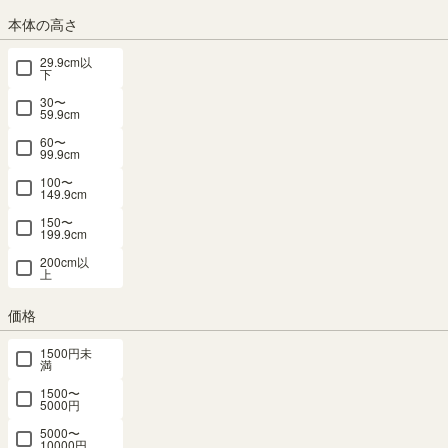
本体の高さ
29.9cm以
ブラウン ブラック（黒木目）
ビンテージナチュラル
下
30〜
59.9cm
組立サービス
60〜
99.9cm
(必
100〜
須)
149.9cm
150〜
199.9cm
200cm以
上
価格
1500円未
満
組立サービスとは？
1500〜
5000円
5000〜
10000円