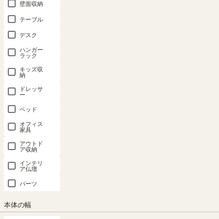
壁面収納
テーブル
デスク
ハンガー
ラック
キッズ収
納
ドレッサ
ー
ベッド
オフィス
家具
アウトド
ア収納
インテリ
ア仏壇
パーツ
本体の幅