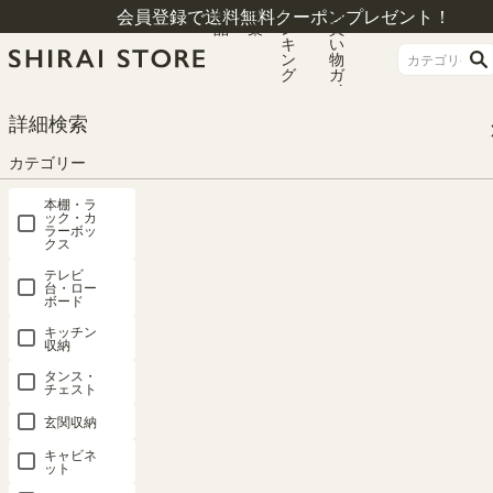
商
特
ラ
お
会員登録で送料無料クーポンプレゼント！
品
集
ン
買
キ
い
ン
物
グ
ガ
イ
ド
HOME
カテゴリー
キャビネット
キャビネット
詳細検索
キャビネット 棚 幅88cm 高さ72cm ビンテージナチュラル 組み立て簡単 収納
棚 ビエンテージライト VTL-7085DNN
カテゴリー
本棚・ラ
ック・カ
ラーボッ
クス
テレビ
台・ロー
ボード
キッチン
収納
タンス・
チェスト
玄関収納
キャビネ
ット