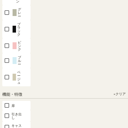
ン
グ
キッズ用ラック 収納棚 幅91cm 高
レ
ー
さ38cm ナチュラルブラウン 本棚
ブ
子供 収納 キッズ収納 絵本 おもち
ラ
ゃ収納 マミハピ MHP-4090RNA
ッ
ク
tj
1
購入者
非公開
ピ
ン
投稿日
2021/10/13
ク
ブ
子ども用の棚がほしいため、探し
ル
ていたところこの商品出会いまし
ー
た。デザインがシンプルで大きさも丁度よく、他の方のレビューを
ベ
拝見していて組み立ても一人でできるとのことで購入しました。実
ー
ジ
際に手元に届いてみて、説明書を見ながら３０分ほどで組み立てる
ュ
ことができました。出来栄えもイメージ通り、収納もきっちりでき
て子どもも新しい棚に早速興味を示していました。
機能・特徴
×クリア
扉
国産 壁面収納 キャビネット 幅
引き出
60cm 高さ180cm ホワイト 白木
し
目 本棚 巾木よけ 配線穴 耐震ラッ
キャス
チ ダンパー付扉 ポルターレリビ