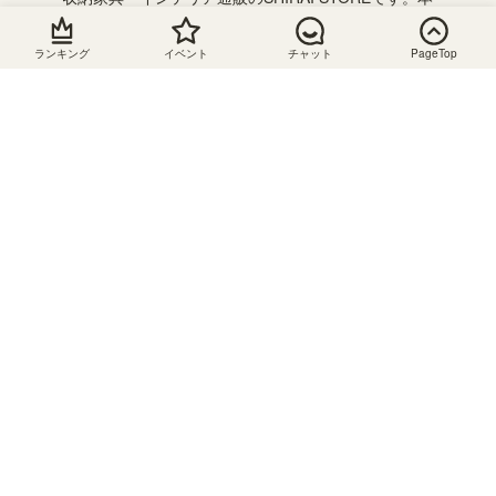
棚やテレビ台、キッチン収納などさまざまな収納家具
を取り揃えております。横幅を1cm単位で注文できる
ランキング
イベント
チャット
PageTop
フリーラックやデスクのサイズオーダーメイドもござ
います。また、おもちゃ収納や絵本棚、子供服収納を
組み合わせて使えるキッズ収納が人気です。子供の成
長に合わせて収納を追加したり組み合わせを変えて長
く使うことができるのでおすすめです。
静岡県の組立家具メーカー「白井産業」の直営オンラ
インストア。会員登録で送料無料です。お得にお買い
物できるセールやクーポンを随時開催！ぜひ、お買い
物をお楽しみください。
お支払い
配送につ
キャンセ
お問い合
について
いて
ル・返
わせ
品・交換
配送料
mail：
クレジッ
support@shirai-
について
トカード
金
store.net
決済
送料は個
ご注文を
お電話：
別に設定
いただい
0120-769-