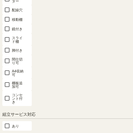
ター
ング POR-1860DWH
配線穴
基久
1
購入者
非公開
移動棚
投稿日
2021/10/13
鏡付き
収納棚に必要な要素が押さえられ
スライ
た素晴らしいキャビネットです。

ド棚
脚付き
使い勝手を考えられているのが伝わってくるとても良い製品です。

一人暮らしを始める、子供に部屋を与える際にとりあえず買っても
間仕切
り可
いいと思います。

こちらがおすすめの理由として以下の点があります。

A4収納
可
1.移動棚で何も収まっていない無駄な空間を減らせる

棚板追
加可
なるべく多く収納できることで部屋の収納の数を少なく、占有面積
コンセ
ント付
を狭くすることで部屋を広く使えます。さらに収納を増やす余裕を
き
残すことで物を増やしやすくできます。

組立サービス対応
2.180cmと天井付近までの高さがある

あり
窓や壁面の照明スイッチなどを塞ぎたくないなど理由がなければ、