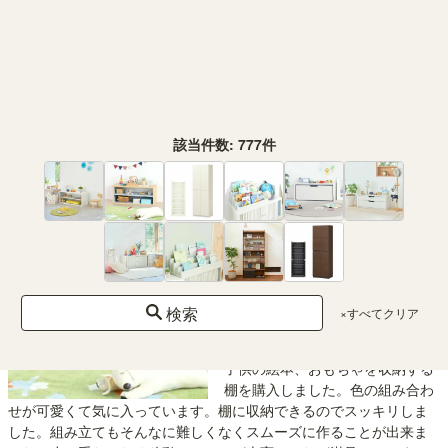
ルッソ
1
購入者
指定なし
投稿日
2021/10/13
棚板の上下幅をかなりの範囲で変
えられるし良い商品だと思う。複
数注文したので組み立ては専門の業者を別にお願いしました。一人
該当件数:
777
件
では時間がかかりそうです。
キッズ用ラック 収納棚 幅91cm 高
さ38cm ナチュラルブラウン 本棚
子供 収納 キッズ収納 絵本 おもち
ゃ収納 マミハピ MHP-4090RNA
たー坊
2
検索
購入者
福岡県
40代
×すべてクリア
投稿日
2021/10/13
子供の絵本、おもちゃを収納する
棚を購入しました。色の組み合わ
せが可愛くて気に入っています。棚に収納できるのでスッキリしま
した。組み立てもそんなに難しくなくスムーズに作ることが出来ま