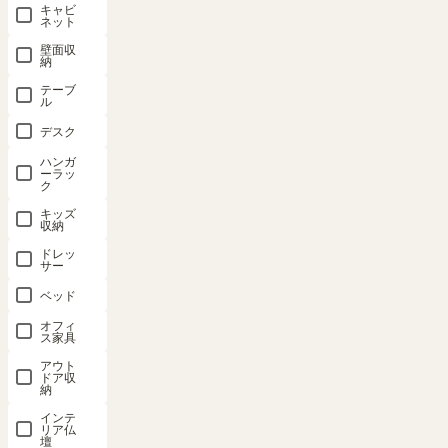
おすすめ度を5段階から選択していただき、本文に商品の感想や
キャビ
ネット
ご要望をご記入ください。
よろしければプロフィールをご記入ください。
壁面収
納
※レビュー投稿は、1商品につき1回ご記入いただけます。
テーブ
ル
8684
件中
7171
-
7180
件表示
デスク
ハンガ
ーラッ
1
…
717
718
719
…
869
ク
キッズ
収納
キッズ用ラック 収納棚 幅91cm 高
さ38cm アイボリー 本棚 子供 収
ドレッ
サー
納 キッズ収納 絵本 おもちゃ収納
マミハピ MHP-4090RIV
ベッド
オフィ
mk
2
購入者
非公開
ス家具
投稿日
2021/10/14
アウト
ドア収
先に絵本の表紙が見える棚を購入
納
し、ほかのカラーボックスの上に
インテ
リア仏
置いていたのですが、キャスターを付けてしまっていたり、元の高
壇