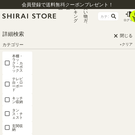
商
特
ラ
お
会員登録で送料無料クーポンプレゼント！
品
集
ン
買
キ
い
ン
物
グ
ガ
ログイ
イ
ド
×
HOME
SHIRAI STOREのレビュー
詳細検索
閉じる
カテゴリー
×クリア
SHIRAI STOREのレビュー
本棚・
ラッ
ク・カ
ラーボ
ックス
レビューを投稿していただくと500ポイントプレゼント
テレビ
台・ロ
レビューを投稿していただくと、レビュー1件につき500ポイン
ーボー
ド
トをプレゼント！
キッチ
ン収納
レビューの投稿方法
タン
ス・チ
ェスト
商品詳細ページの「レビューを書く」をクリックしてくださ
い。
玄関収
納
ニックネームをご記入ください。