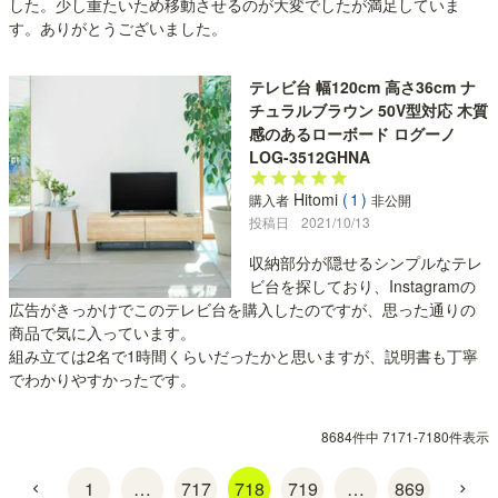
した。少し重たいため移動させるのが大変でしたが満足していま
す。ありがとうございました。
テレビ台 幅120cm 高さ36cm ナ
チュラルブラウン 50V型対応 木質
感のあるローボード ログーノ
LOG-3512GHNA
Hitomi
1
購入者
非公開
投稿日
2021/10/13
収納部分が隠せるシンプルなテレ
ビ台を探しており、Instagramの
広告がきっかけでこのテレビ台を購入したのですが、思った通りの
商品で気に入っています。

組み立ては2名で1時間くらいだったかと思いますが、説明書も丁寧
でわかりやすかったです。
8684
件中
7171
-
7180
件表示
1
…
717
718
719
…
869