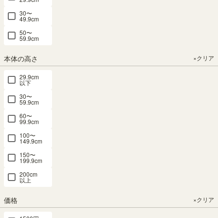
キッズ用デスク 机 絵本棚 幅91cm
30〜
高さ54cm アイボリー 子供 収納
49.9cm
キッズ収納 マミハピ MHP-
50〜
5590DESKIV
59.9cm
みや
1
購入者
埼玉県
20代
本体の高さ
×クリア
投稿日
2021/10/14
29.9cm
サイズ感もアイボリーの色合いも
以下
とても良く、気に入ってます。

30〜
買ってよかったです。
59.9cm
60〜
99.9cm
フリーラック 幅59cm 高さ90cm
100〜
ホワイトオーク 全棚可動 本棚 シ
149.9cm
ェルフ タナリオ TNL-9059WH
150〜
199.9cm
TOPPO
2
購入者
30代
女性
200cm
投稿日
2021/10/14
以上
同シリーズの同じ高さで幅違いを
価格
×クリア
子供用にリピート購入。一つ目を
設置後、二つ目のサイズを検討し