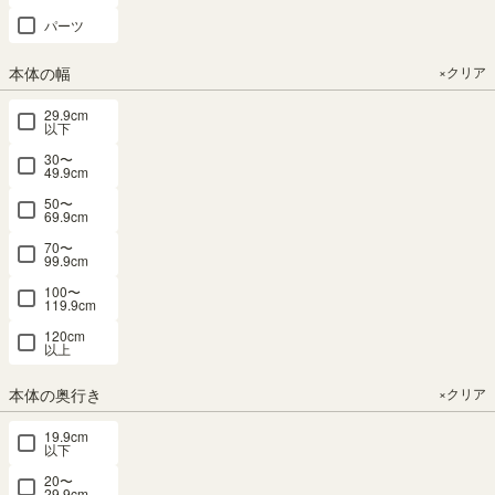
さがあるため2歳の子には取り出しづらく、こちらを改めて購入させ
パーツ
ていただきました。

高さもかなり低くなり、なのに大きめの本もしっかり入る。私は仕
本体の幅
×クリア
切り板を使用せずに大きな本を入れて使っています。絵本棚と組み
合わせて使うと収納力もあり、とても使い勝手が良いです。あとも
29.9cm
う1セット欲しいくらい…。
以下
30〜
49.9cm
絵本棚 おもちゃディスプレイラッ
ク 幅91cm 高さ26cm ナチュラル
50〜
69.9cm
ブラウン 子供 収納 キッズ収納 マ
70〜
ミハピ MHP-2590BSANA
99.9cm
ぱんだ
1
100〜
購入者
非公開
119.9cm
投稿日
2021/10/14
120cm
以上
とても素敵な絵本棚で気に入りま
した。

本体の奥行き
×クリア
8歳の子どもと一緒に組み立てて、1時間弱くらいかかりましたが、
楽しんで組み立てを手伝ってくれました。

19.9cm
絵本がたくさん入って、まるで小児科の待合室のようです。(笑)
以下
20〜
29.9cm