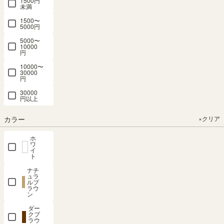
1500円
未満
ました。ネットで見た時に背板の縦のライン(折れ目)が気になってい
ましたが、実際は絵本やオモチャを詰め込むので、全く気になりま
1500〜
5000円
せん。また、2台並べて使っていますが、幅違いでも高さが同じなの
で統一感もあります。絵本やオモチャがぴったり収まるサイズを選
5000〜
10000
べたことで、子供たちもお片付けが楽しくなったようです。
円
10000〜
30000
フリーラック 幅87cm 高さ90cm
円
ホワイトオーク 全棚可動 本棚 シ
30000
ェルフ タナリオ TNL-9087WH
円以上
TOPPO
2
購入者
30代
女性
カラー
×クリア
投稿日
2021/10/14
ホ
ワ
新居の子供のオモチャ＆絵本用に
イ
購入。色んなサイトで比較しまし
ト
たが、子供が大きくなってもその
ナチ
ュラ
まま使えそうなシンプルなデザインが一番の決め手になりました。
ルブ
ネットで見る限りではカラーボックスのようなイメージでしたが、
ラウ
ン
期待していた以上に重みもありしっかりしたつくりで、絵本やオモ
チャを詰め込んでもたわむ心配は無さそうです。ホワイトを購入し
ダー
クブ
ましたが、真っ白すぎず他のインテリアにも馴染みます。
ラウ