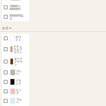
組立サービスとは？
10000〜
30000円
30000円以
上
カラー
ホワ
最短お届け予定日
(目安)
イト
ナチュ
ラルブ
〒
予定日を確認
ラウン
---
ダーク
予定日:
ブラウ
ン
※在庫状況、実際の詳細な住所により変動する場合があります。
※正確なお届け予定日はご注文手続き画面にてご確認ください。
グレ
ー
ブラ
ック
ピン
在庫あり
ク
ブル
ー
カートに入れる