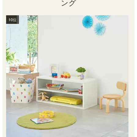
ング
1位
2位
3位
4位
5位
6位
7位
8位
9位
10位