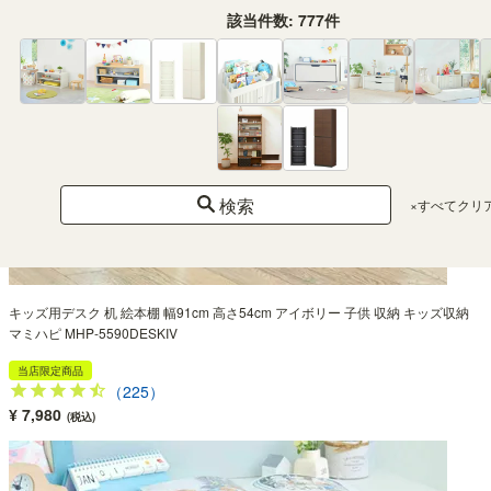
該当件数:
777
件
検索
×すべてクリ
キッズ用デスク 机 絵本棚 幅91cm 高さ54cm アイボリー 子供 収納 キッズ収納
マミハピ MHP-5590DESKIV
当店限定商品
（225）
¥ 7,980
(税込)