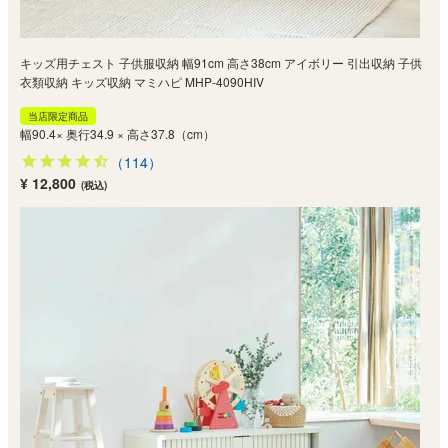
キッズ用チェスト 子供服収納 幅91cm 高さ38cm アイボリー 引出収納 子供
衣類収納 キッズ収納 マミハピ MHP-4090HIV
当店限定商品
幅90.4× 奥行34.9 × 高さ37.8（cm）
（114）
¥ 12,800
(税込)