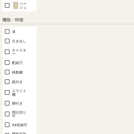
ベー
ジュ
クーポンは注文手続き画面にてご利用いただけます
機能・特徴
商品についてのお問い合わせ
扉
引き出し
キャスタ
ー
配線穴
移動棚
鏡付き
スライド
棚
脚付き
間仕切り
可
A4収納可
棚板追加