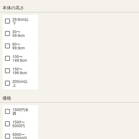
本体の高さ
送料個別
¥
580
29.9cm以
カラー
下
30〜
59.9cm
60〜
99.9cm
ナチュラルブラウン
アイボリー
100〜
149.9cm
150〜
組立サービス
199.9cm
(必
200cm以
上
須)
価格
1500円未
満
1500〜
5000円
5000〜
10000円