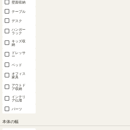
壁面収納
テーブル
デスク
ハンガー
ラック
キッズ収
納
ドレッサ
ー
ベッド
子供の成長に合った収納をつくれるキッズ家具
オフィス
シンプルなデザインと連結機能で長く使えるおもちゃラック。おもち
家具
をすっきり収納して、子供も片付けやすい収納をつくることができま
アウトド
す。
ア収納
インテリ
ア仏壇
パーツ
本体の幅