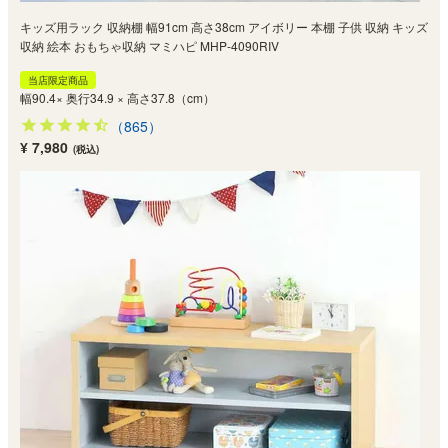
キッズ用ラック 収納棚 幅91cm 高さ38cm アイボリー 本棚 子供 収納 キッズ
収納 絵本 おもちゃ収納 マミハピ MHP-4090RIV
当店限定商品
幅90.4× 奥行34.9 × 高さ37.8（cm）
（865）
¥ 7,980
(税込)