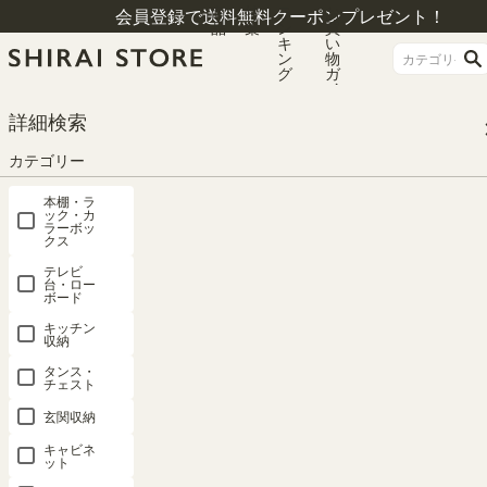
商
特
ラ
お
会員登録で送料無料クーポンプレゼント！
品
集
ン
買
キ
い
ン
物
グ
ガ
イ
ド
HOME
カテゴリー
キッズ収納
絵本・おもちゃ収納
詳細検索
おもちゃ箱 トロッコ 幅91cm 高さ38cm アイボリー キャスター付き 子供 収納
キッズ収納 おもちゃ収納 マミハピ MHP-4090TOYIV
カテゴリー
本棚・ラ
ック・カ
ラーボッ
クス
テレビ
台・ロー
ボード
キッチン
収納
タンス・
チェスト
玄関収納
キャビネ
ット