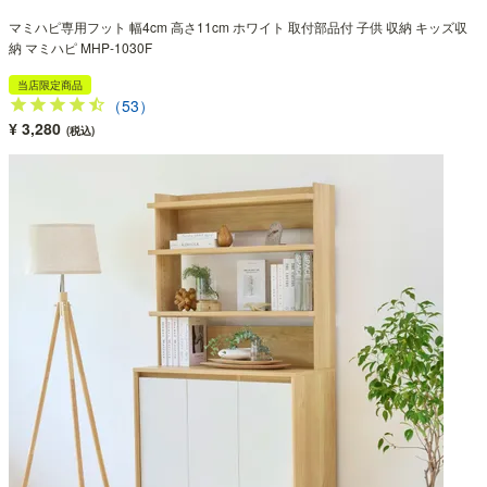
マミハピ専用フット 幅4cm 高さ11cm ホワイト 取付部品付 子供 収納 キッズ収
納 マミハピ MHP-1030F
当店限定商品
（53）
¥ 3,280
(税込)