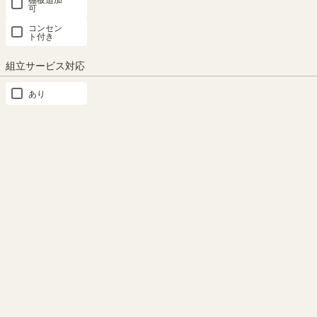
可
コンセン
ト付き
組立サービス対応
あり
対応商品
オープンラック
絵本ラックフルタイプ
絵本ラックハーフタイプ
じゃばら扉ラック
チェスト
ハンガーラック
SHARE