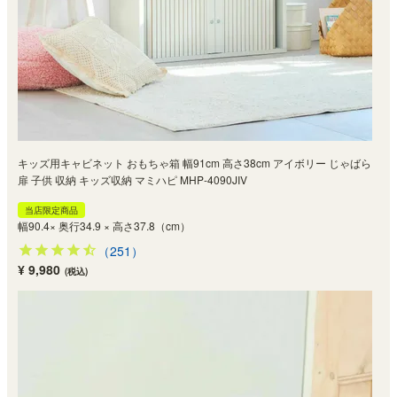
キッズ用キャビネット おもちゃ箱 幅91cm 高さ38cm アイボリー じゃばら
扉 子供 収納 キッズ収納 マミハピ MHP-4090JIV
当店限定商品
幅90.4× 奥行34.9 × 高さ37.8（cm）
（251）
¥ 9,980
(税込)