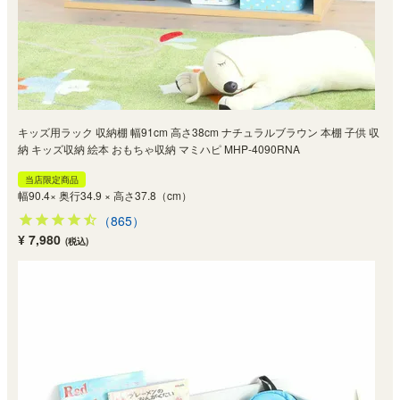
キッズ用ラック 収納棚 幅91cm 高さ38cm ナチュラルブラウン 本棚 子供 収
納 キッズ収納 絵本 おもちゃ収納 マミハピ MHP-4090RNA
当店限定商品
幅90.4× 奥行34.9 × 高さ37.8（cm）
（865）
¥ 7,980
(税込)