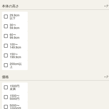
関連度が高い順
9
件中
1
-
9
件表示
本体の高さ
×
29.9cm
SEARCH
以下
30〜
商品詳細検索
59.9cm
60〜
99.9cm
100〜
149.9cm
カテゴリー
×クリア
150〜
199.9cm
本
200cm以
棚・
上
ラ
ッ
価格
×
ク・
カ
1500円
ラ
未満
ー
1500〜
ボ
5000円
ッ
5000〜
ク
10000円