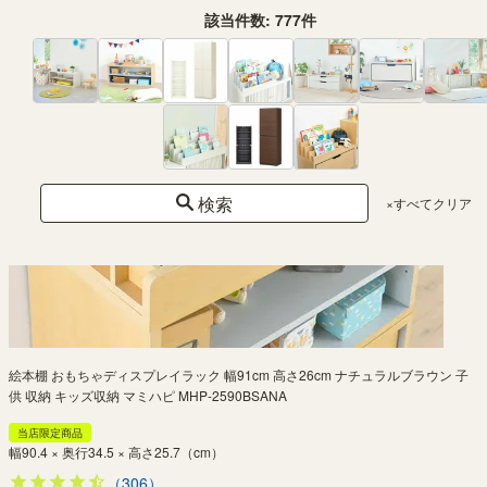
該当件数:
777
件
検索
×すべてクリア
絵本棚 おもちゃディスプレイラック 幅91cm 高さ26cm ナチュラルブラウン 子
供 収納 キッズ収納 マミハピ MHP-2590BSANA
当店限定商品
幅90.4 × 奥行34.5 × 高さ25.7（cm）
（306）