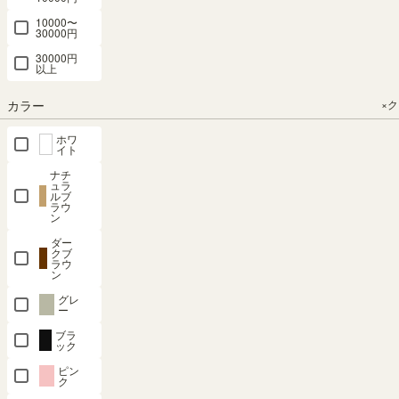
ス
10000〜
30000円
テ
レ
30000円
以上
ビ
台・
カラー
×
ロ
ー
ホワ
ボ
イト
ー
ド
ナチ
ュラ
ルブ
キ
ラウ
ン
ッ
チ
ダー
クブ
ン
ラウ
収
ン
納
グレ
ー
タ
ブラ
ン
ック
ス・
ピン
チ
ク
ェ