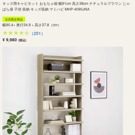
キッズ用キャビネット おもちゃ箱 幅91cm 高さ38cm ナチュラルブラウン じゃ
ばら扉 子供 収納 キッズ収納 マミハピ MHP-4090JNA
当店限定商品
幅90.4× 奥行34.9 × 高さ37.8（cm）
（251）
¥ 9,980
(税込)