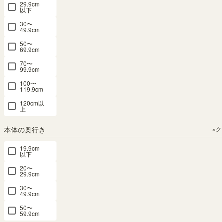
29.9cm
以下
30〜
ミニラック
ミニラック
ミニラック
タナリオ 上
49.9cm
S字 幅36cm
棚 幅59cm
S字 幅36cm
置き サイズ
50〜
高さ36cm
高さ30cm
高さ36cm
オーダー 幅
69.9cm
ダークブラ
ダークブラ
ナチュラル
1cm単位
70〜
ウン 横置き
ウン コの字
ブラウン 横
（横幅15-
99.9cm
可能 背面化
組合せラッ
置き可能 背
90cm 8カラ
100〜
119.9cm
粧有 本棚
ク 背面化粧
面化粧有 本
ー 奥行3タ
コビナス
有 シェルフ
棚 コビナス
イプ） 本棚
120cm以
上
COB-
本棚 コビナ
COB-
シェルフ タ
3535KSJDK
3535KSJNA
ス COB-
ナリオ TNL-
本体の奥行き
×
3060DK
EMU
幅36.0 × 奥行
幅36.0 × 奥行
23.4 × 高さ
23.4 × 高さ
幅59.0 × 奥行
19.9cm
ロングセラ
ー
以下
36.0（cm）
36.0（cm）
23.4 × 高さ
サイズオー
29.5（cm）
（9）
（9）
ダー
20〜
29.9cm
¥
3,980
¥
（86）
3,980
¥
8,980
30〜
¥
2,580
税込
税込
税込
49.9cm
税込
50〜
59.9cm