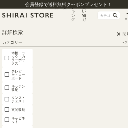
商
特
ラ
お
会員登録で送料無料クーポンプレゼント！
品
集
ン
買
キ
い
ン
物
グ
ガ
ロ
イ
ド
×
HOME
本棚小型（ミニ） 検索結果
詳細検索
閉
カテゴリー
×
検索結果
本棚・ラ
ック・カ
ラーボッ
クス
#本棚小型（ミニ）
テレビ
台・ロー
ボード
関連度が高い順
9
件中
1
-
9
件表示
キッチン
収納
タンス・
チェスト
玄関収納
キャビネ
ット
日本製フリ
ミニラック
ミニラック
ミニラック
ミニラック