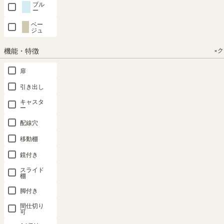
ス
ブル
ー
ト
ベー
ジュ
玄
関
収
機能・特徴
×
納
扉
キ
ャ
引き出し
ビ
キャスタ
ネ
ー
ッ
配線穴
ト
移動棚
壁
面
鏡付き
収
スライド
納
棚
テ
脚付き
ー
間仕切り
ブ
可
ル