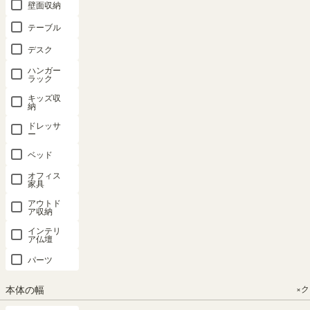
ーラック サ
棚 幅59cm
棚 幅59cm
棚 幅59cm
S字 幅36cm
壁面収納
イズオーダ
高さ30cm
高さ30cm
高さ30cm
高さ36cm
テーブル
ー 幅1cm単
ナチュラル
ブラウン・
白木目・ホ
ホワイト 白
位（横幅15-
ブラウン コ
ブラック コ
ワイト コの
木目 横置き
デスク
90cm 11カ
の字 組合せ
の字 組合せ
字 組合せラ
可能 背面化
ハンガー
ラー 高さ6
ラック 背面
ラック 背面
ック 背面化
粧有 本棚
ラック
タイプ 奥行
化粧有 シェ
化粧有 シェ
粧有 シェル
コビナス
キッズ収
3タイプ）
ルフ 本棚
ルフ 本棚
フ 本棚 コ
COB-
納
3535KSJWH
全棚可動 本
コビナス
コビナス
ビナス
ドレッサ
ー
棚 シェルフ
COB-
COB-
COB-
20%OFFク
3060NA
3060VK
3060WH
タナリオ
ーポンあり
ベッド
TNL-EM
幅36.0 × 奥行
幅59.0 × 奥行
幅59.0 × 奥行
幅59.0 × 奥行
オフィス
23.4 × 高さ
23.4 × 高さ
23.4 × 高さ
23.4 × 高さ
家具
ロングセラ
36.0（cm）
ー
29.5（cm）
29.5（cm）
29.5（cm）
アウトド
サイズオー
ア収納
（86）
（86）
（86）
ダー
¥
3,980
（1445）
¥
2,580
¥
2,580
¥
2,580
インテリ
税込
ア仏壇
¥
8,480
税込
税込
税込
税込
パーツ
本体の幅
×