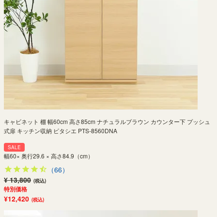
キャビネット 棚 幅60cm 高さ85cm ナチュラルブラウン カウンター下 プッシュ
式扉 キッチン収納 ピタシエ PTS-8560DNA
SALE
幅60× 奥行29.6 × 高さ84.9（cm）
（66）
¥ 13,800
(税込)
特別価格
¥12,420
(税込)