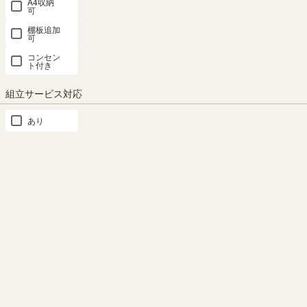
A4収納
可
デ
ス
棚板追加
可
ク
コンセン
ハ
ト付き
ン
ガ
組立サービス対応
ー
ラ
あり
ッ
ク
キ
ッ
ズ
収
納
ド
レ
ッ
サ
ー