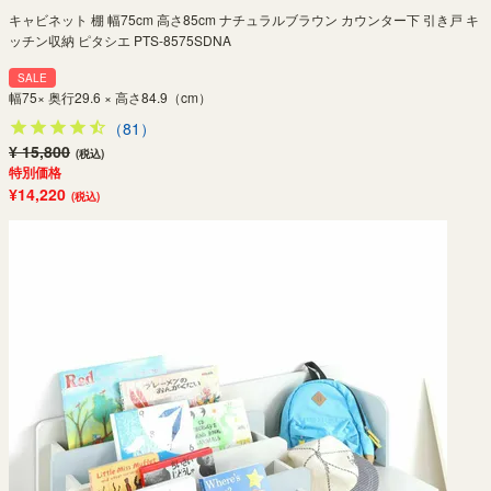
キャビネット 棚 幅75cm 高さ85cm ナチュラルブラウン カウンター下 引き戸 キ
ッチン収納 ピタシエ PTS-8575SDNA
SALE
幅75× 奥行29.6 × 高さ84.9（cm）
（81）
¥ 15,800
(税込)
特別価格
¥14,220
(税込)