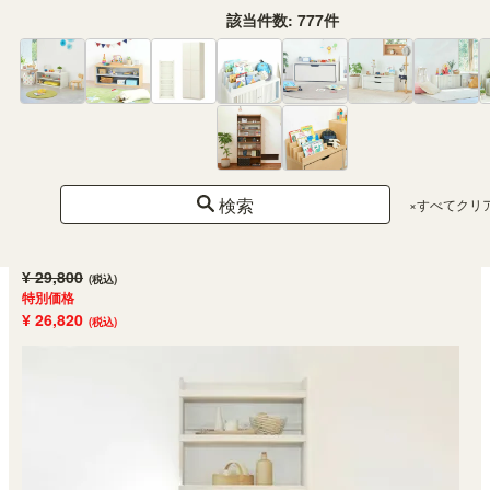
該当件数:
777
件
オープンラック シェルフ 幅90cm 高さ200cm ナチュラルブラウン 大型 本
棚 トルフラット TLF-2090NA
検索
×すべてクリ
SALE
幅90.0 × 奥行29.0 × 高さ200.0（cm）
（480）
¥ 29,800
(税込)
特別価格
¥ 26,820
(税込)