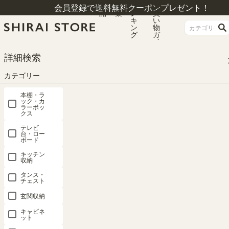
商
特
ラ
お
会員登録で送料無料クーポンプレゼント！
品
集
ン
買
キ
い
ン
物
グ
ガ
イ
ド
HOME
カテゴリー
本棚・ラック・カラーボックス
ミニラック
詳細検索
ミニラック 棚 幅59cm 高さ30cm ブラウン・ブラック コの字 組合せラック 背
面化粧有 シェルフ 本棚 コビナス COB-3060VK
カテゴリー
本棚・ラ
ック・カ
ラーボッ
クス
テレビ
台・ロー
ボード
キッチン
収納
タンス・
チェスト
玄関収納
キャビネ
ット