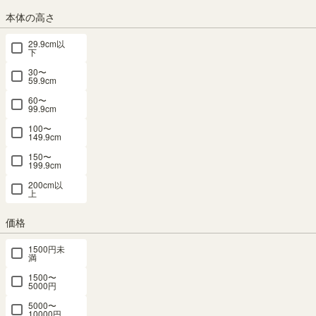
本体の高さ
29.9cm以
ナチュラルブラウン
ダークブラウン
ホワイト（白木目）
ブルー・ホワイト
下
30〜
59.9cm
60〜
99.9cm
ブラウン・ブラック（黒木目）
ホワイト（白木目）・ナチュラルブラウン
ビンテージナチュラル
100〜
149.9cm
150〜
199.9cm
組立サービス
200cm以
上
この商品は組立サービスをご利用いただけません。
価格
最短お届け予定日
1500円未
(目安)
満
1500〜
〒
予定日を確認
5000円
5000〜
---
予定日:
10000円