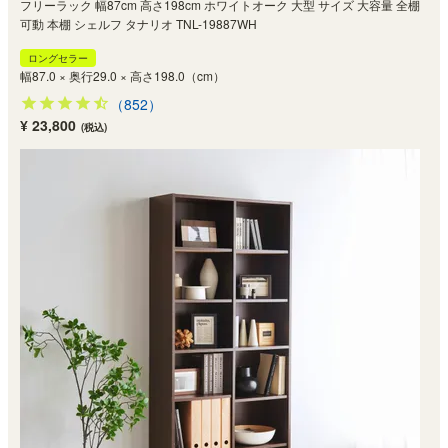
フリーラック 幅87cm 高さ198cm ホワイトオーク 大型 サイズ 大容量 全棚
可動 本棚 シェルフ タナリオ TNL-19887WH
ロングセラー
幅87.0 × 奥行29.0 × 高さ198.0（cm）
（852）
¥ 23,800
(税込)