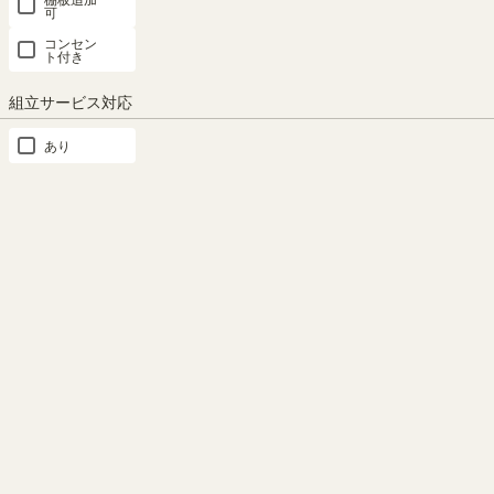
可
コンセン
ト付き
組立サービス対応
もっと見る
あり
類似商品との比較
A4の雑誌が入ります
ビエンテージ シリーズにベ
ストマッチ
縦置きした時の内寸は高さ約
表示中
37.5cm。A4の雑誌が入るサイ
ビエンテージ シリーズと同じ
ズです。※画像はCOB-3060WH
柄と配色だから、組み合わせて
COB-3060DK COB-3060NA
コーディネートが可能。統一感
のある部屋をつくれます。※画
像はビエンテージシリーズ