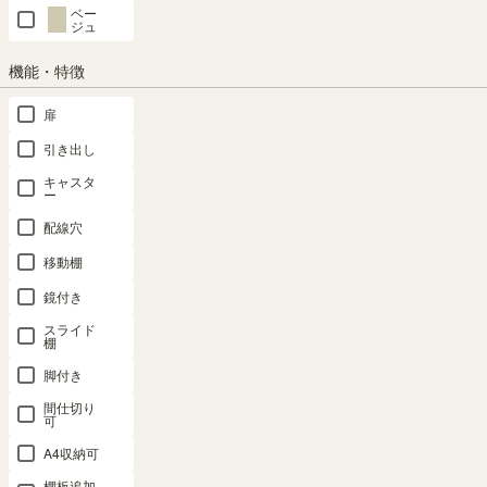
商品の特長
ベー
ジュ
機能・特徴
扉
引き出し
キャスタ
ー
配線穴
移動棚
鏡付き
組み合わせを楽しめるコの
色を組み合わせてアレンジ
スライド
字ラック
棚
豊富なカラーバリエーション。
脚付き
様々なインテリアにフィット。
高さと幅は2：1。縦に横に、簡
色の組み合わせが楽しめます。
単に組合わせを楽しむことがで
間仕切り
可
※画像はCOB-3060NK COB-
きます。※画像はCOB-3060DB
3060NA
A4収納可
棚板追加