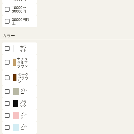
※在庫状況、実際の詳細な住所により変動する場合があります。
10000〜
30000円
※正確なお届け予定日はご注文手続き画面にてご確認ください。
30000円以
上
カラー
在庫あり
ホワ
イト
カートに入れる
ナチュ
ラルブ
ラウン
クーポンは注文手続き画面にてご利用いただけます
ダーク
ブラウ
商品についてのお問い合わせ
ン
グレ
ー
ブラ
ック
SHARE
ピン
ク
ブル
ー