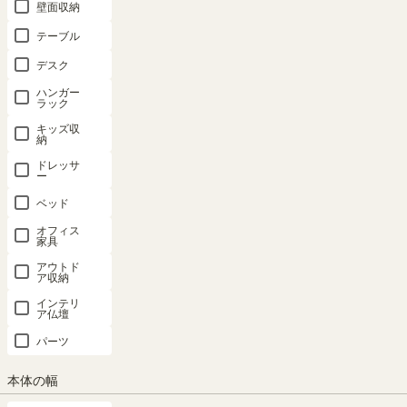
壁面収納
テーブル
デスク
ハンガー
ラック
キッズ収
納
ドレッサ
ー
ベッド
オフィス
家具
アウトド
ア収納
インテリ
ア仏壇
パーツ
本体の幅