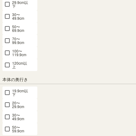
29.9cm以
下
30〜
49.9cm
ミニラック 棚 幅59cm 高さ30cm ブラウ
50〜
69.9cm
ン・ブラック コの字 組合せラック 背面化
70〜
99.9cm
粧有 シェルフ 本棚 コビナス COB-3060VK
100〜
119.9cm
幅59.0 × 奥行23.4 × 高さ29.5（cm）
サイズ詳細
120cm以
コビナス
上
：
COB-3060-VK
4.8
（86）
本体の奥行き
メルマガ or LINE登録で5%OFFクーポン進呈中！
→登録はこちらから
19.9cm以
下
¥
2,580
税込
/
26
pt（1%）
20〜
29.9cm
送料個別
¥
390
30〜
49.9cm
50〜
カラー
59.9cm