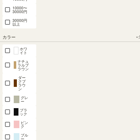
OUTLET
39.1 × 高さ
幅56.3 × 奥行
10000〜
69.6（cm）
30000円
26.5 × 高さ
（7）
69.6（cm）
30000円
以上
¥
17,800
¥
10,800
税込
税込
カラー
×
¥
8,200
ホワ
イト
税込
ナチュ
ラルブ
関連度が高い順
ラウン
12
件中
1
-
12
件表示
ダー
クブ
ラウ
SEARCH
ン
グレ
ー
商品詳細検索
ブラ
ック
ピン
ク
カテゴリー
×クリア
ブル
ー