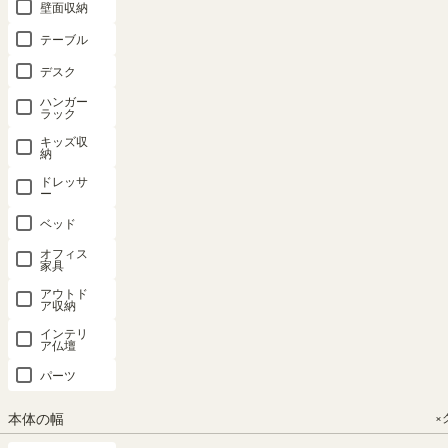
ちゃディス
ちゃディス
ちゃディス
ちゃディス
棚 幅59cm
壁面収納
プレイラッ
プレイラッ
プレイラッ
プレイラッ
高さ30cm
テーブル
ク ランドセ
ク ランドセ
ク 幅91cm
ク 幅91cm
ナチュラル
ルラック 幅
ルラック 幅
高さ26cm
高さ26cm
ブラウン コ
デスク
91cm 高さ
91cm 高さ
アイボリー
ナチュラル
の字 組合せ
ハンガー
26cm アイ
26cm ナチ
子供 収納
ブラウン 子
ラック 背面
ラック
ボリー 子供
ュラルブラ
キッズ収納
供 収納 キ
化粧有 シェ
キッズ収
収納 キッズ
ウン 子供
マミハピ
ッズ収納 マ
ルフ 本棚
納
収納 マミハ
収納 キッズ
MHP-
ミハピ
コビナス
ドレッサ
2590BSAIV
ー
ピ MHP-
収納 マミハ
MHP-
COB-
2590BSANA
3060NA
2590BSBIV
ピ MHP-
ベッド
当店限定商
2590BSBNA
品
幅59.0 × 奥行
当店限定商
当店限定商
オフィス
幅90.4 × 奥行
品
品
23.4 × 高さ
家具
当店限定商
34.5 × 高さ
幅90.4 × 奥行
幅90.3× 奥行
品
29.5（cm）
アウトド
25.7（cm）
34.5 × 高さ
34.7 × 高さ
幅90.3× 奥行
ア収納
25.7（cm）
25.7（cm）
（306）
34.7 × 高さ
¥
2,580
インテリ
25.7（cm）
（306）
（335）
¥
6,980
ア仏壇
税込
（335）
¥
6,980
¥
6,980
税込
パーツ
¥
6,980
税込
税込
税込
本体の幅
×