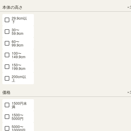
¥
10,800
¥
13,800
税込
税込
本体の高さ
×
税込
税込
29.9cm以
下
30〜
59.9cm
60〜
99.9cm
絵本棚4段
絵本棚 おも
100〜
ラック 幅
ちゃ箱 幅
149.9cm
57cm 高さ
74cm 高さ
150〜
70cm ナチ
70cm ナチ
199.9cm
ュラルブラ
ュラルブラ
200cm以
ウン ホワイ
ウン ホワイ
上
ト 白木目
ト 白木目
北欧テイス
北欧テイス
価格
×
ト 子供 収
ト 子供 収
納 キッズ収
納 キッズ収
1500円未
満
納 ランドキ
納 ランドキ
ッズ LAK-
ッズ LAK-
1500〜
5000円
7055BSA
7075BS
5000〜
10000円
幅73.3 × 奥行