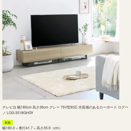
テレビ台 幅180cm 高さ36cm グレー 75V型対応 木質感のあるローボード ログー
ノ LOG-3518GHGY
新着
幅180.0 × 奥行41.7 × 高さ35.9（cm）