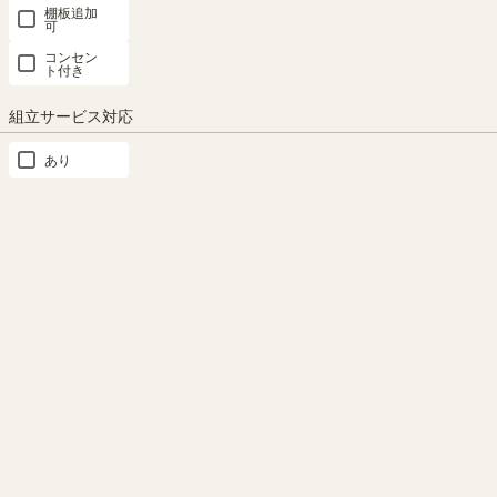
棚板追加
ッ
可
チ
コンセン
ン
ト付き
収
納
組立サービス対応
タ
あり
ン
ス・
チ
ェ
ス
ト
玄
関
収
納
キ
ャ
ビ
ネ
ッ