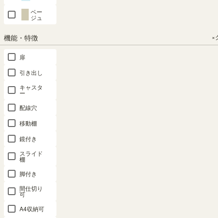
本
ベー
棚・
ジュ
ラ
ッ
機能・特徴
×
ク・
カ
扉
ラ
ー
引き出し
ボ
キャスタ
ッ
ー
ク
配線穴
ス
移動棚
テ
レ
鏡付き
ビ
スライド
台・
棚
ロ
ー
脚付き
ボ
間仕切り
ー
可
ド
A4収納可
キ