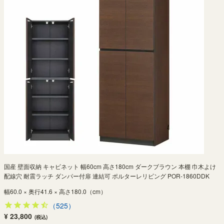
国産 壁面収納 キャビネット 幅60cm 高さ180cm ダークブラウン 本棚 巾木よけ
配線穴 耐震ラッチ ダンパー付扉 連結可 ポルターレリビング POR-1860DDK
幅60.0 × 奥行41.6 × 高さ180.0（cm）
（525）
¥ 23,800
(税込)