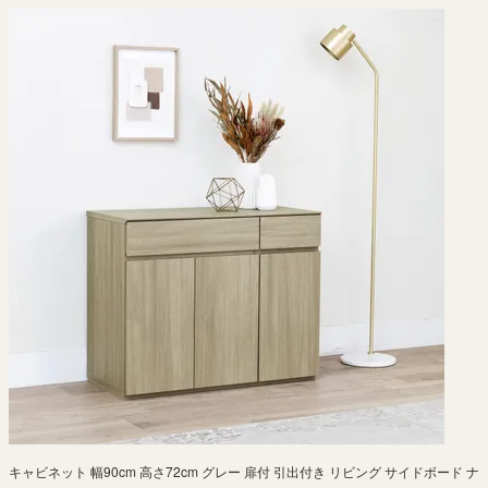
キャビネット 幅90cm 高さ72cm グレー 扉付 引出付き リビング サイドボード ナ