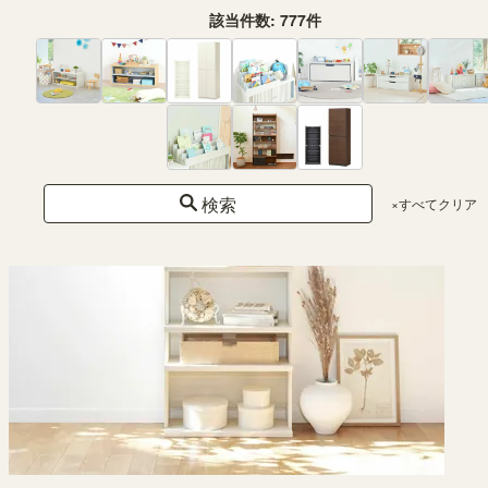
該当件数:
777
件
壁面収納 2位
本棚・ラック 3位
壁面収納 3位
検索
×すべてクリア