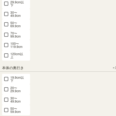
29.9cm以
下
30〜
49.9cm
50〜
絵本棚3段
ミニラック
ミニラック
ランドセル
ミニラック
69.9cm
ラック 幅
棚 幅59cm
棚 幅59cm
ラック ハン
棚 幅59cm
70〜
57cm 高さ
高さ30cm
高さ30cm
ガーラック
高さ30cm
99.9cm
70cm ナチ
ブラウン・
白木目・ホ
幅73cm 高
ダークブラ
100〜
ュラルブラ
ブラック コ
ワイト コの
さ90cm ナ
ウン コの字
119.9cm
ウン ホワイ
の字 組合せ
字 組合せラ
チュラルブ
組合せラッ
120cm以
ト 白木目
ラック 背面
ック 背面化
ラウン オー
ク 背面化粧
上
北欧テイス
化粧有 シェ
粧有 シェル
ルインワン
有 シェルフ
ト 子供 収
ルフ 本棚
フ 本棚 コ
学童 収納
本棚 コビナ
本体の奥行き
×
納 キッズ収
コビナス
ビナス
キッズ収納
ス COB-
納 ランドキ
COB-
COB-
ランドキッ
3060DK
19.9cm以
下
3060VK
3060WH
ッズ LAK-
ズ LAK-
幅59.0 × 奥行
20〜
7055BSB
9075H
23.4 × 高さ
幅59.0 × 奥行
幅59.0 × 奥行
29.9cm
29.5（cm）
23.4 × 高さ
23.4 × 高さ
幅56.3 × 奥行
幅72.8 × 奥行
30〜
29.5（cm）
29.5（cm）
49.9cm
26.5 × 高さ
29.3 × 高さ
69.6（cm）
90.0（cm）
（86）
（86）
¥
2,580
50〜
59.9cm
¥
（25）
2,580
¥
2,580
（10）
税込