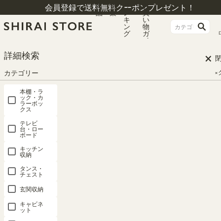
商
特
ラ
お
会員登録で送料無料クーポンプレゼント！
品
集
ン
買
キ
い
ン
物
グ
ガ
イ
ド
×
HOME
絵本棚おしゃれ 検索結果
詳細検索
カテゴリー
×
検索結果
本棚・ラ
ック・カ
ラーボッ
クス
#絵本棚おしゃれ
テレビ
台・ロー
ボード
関連度が高い順
12
件中
1
-
12
件表示
キッチン
収納
タンス・
キッズ収納 3
キッズ収納 8
キッズ収納 7
チェスト
位
位
位
玄関収納
キャビネ
ット
絵本棚 おも
絵本棚 おも
絵本棚 おも
絵本棚 おも
ミニラック