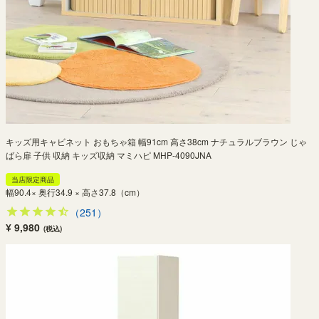
キッズ用キャビネット おもちゃ箱 幅91cm 高さ38cm ナチュラルブラウン じゃ
ばら扉 子供 収納 キッズ収納 マミハピ MHP-4090JNA
当店限定商品
幅90.4× 奥行34.9 × 高さ37.8（cm）
（251）
¥ 9,980
(税込)