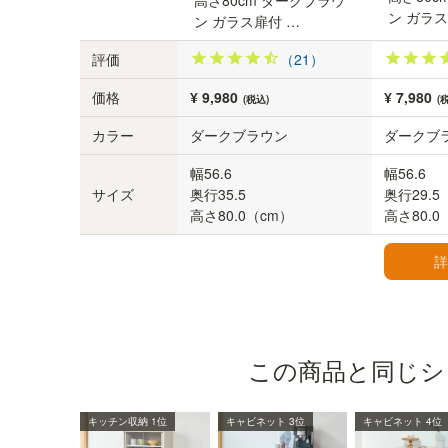
高さ80cm ダークブラウ
ン ガラス
ン ガラス扉付 …
評価
（21）
価格
¥ 9,980
¥ 7,980
(税込)
(
カラー
ダークブラウン
ダークブ
幅56.6
幅56.6
サイズ
奥行35.5
奥行29.5
高さ80.0（cm）
高さ80.0
詳
この商品と同じシ
シリーズで揃えることができます
キッチン収納 1位
キャビネット 3位
キャビネット 4位
フルニコ
はリビングやキッチン収納も充実。シリ