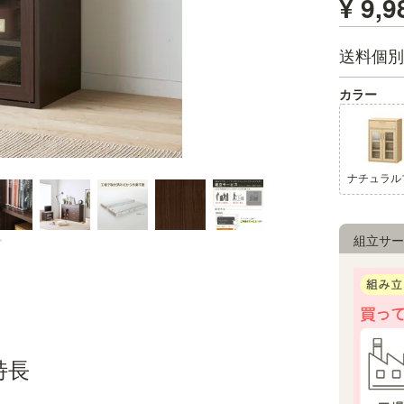
¥
9,9
送料個別
カラー
組立サー
特長