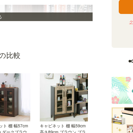
る
の比較
高さを調節できる移動棚
2枚の棚板は3cm間隔で高さを調節できる移動
棚。収納したい物に合わせて棚の高さを決めるこ
ト 棚 幅57cm
キャビネット 棚 幅59cm
とができます。
m ダークブラウ
高さ89cm ブラウン ブラ