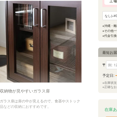
最短お
〒
-
予定日:
※在庫状
※正確な
収納物が見やすいガラス扉
ガラス扉は扉の中が見えるので、食器やストック
品などの収納におすすめです。
在庫あ