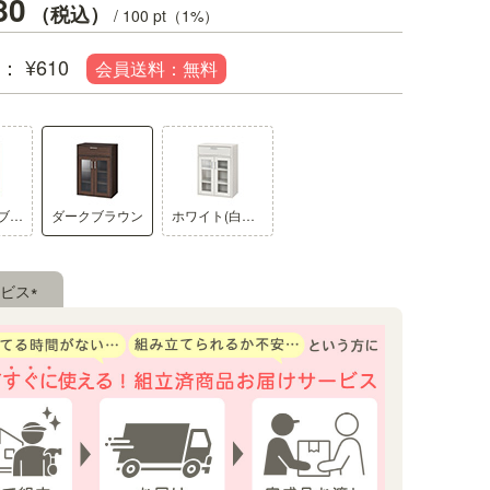
80
税込
/
100
pt（1%）
¥
610
小物の収納に便利な引き出し
ナチュラルブラウン
ダークブラウン
ホワイト(白木目)
カトラリーやキッチン小物の収納に
ビス
(必
須)