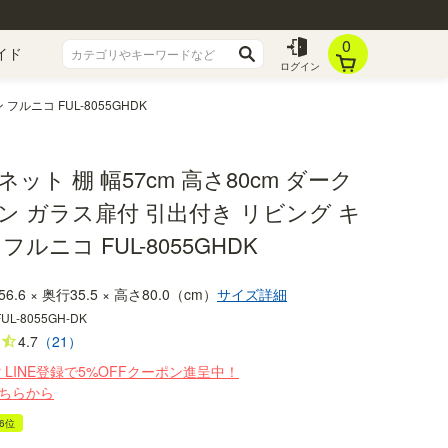
0
イド
ログイン
ルニコ FUL-8055GHDK
ット 棚 幅57cm 高さ80cm ダーク
ン ガラス扉付 引出付き リビング キ
フルニコ FUL-8055GHDK
56.6 × 奥行35.5 × 高さ80.0（cm）
サイズ詳細
FUL-8055GH-DK
4.7
（21）
r LINE登録で5%OFFクーポン進呈中！
ちらから
6位