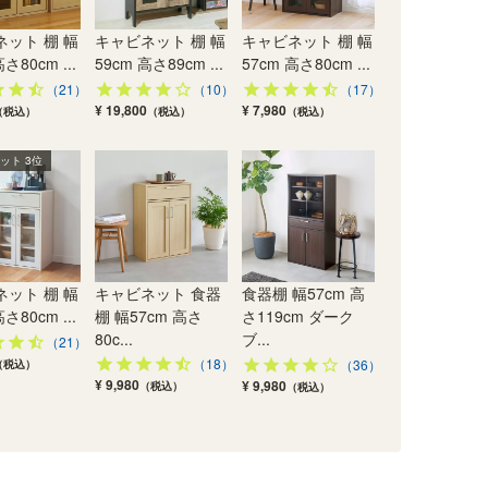
ット 棚 幅
キャビネット 棚 幅
キャビネット 棚 幅
さ80cm ...
59cm 高さ89cm ...
57cm 高さ80cm ...
（21）
（10）
（17）
¥ 19,800
¥ 7,980
（税込）
（税込）
（税込）
収納棚 ラック 幅43cm
フリーラック 幅59cm
収納棚 ラック 幅43cm
食器
ブ
高さ180cm ホワイト 白
高さ180cm ダークブラ
高さ180cm ホワイト 白
11
ット 3位
フ
木目 扉付 整理棚 5ドア
ウン 本棚 シェルフ フル
木目 扉付 整理棚 3ドア
ウン
キャビネット フルニコ
ニコ FUL-1860DK
キャビネット フルニコ
付き
FUL-18455DWH
FUL-18453DWH
る 
高
幅58.1×奥行き29.2×高
コ F
幅43.0×奥行き39.3×高
幅43.0×奥行き39.3×高
さ179.7 （cm）
さ179.7 （cm）
さ179.7 （cm）
幅56
）
（49）
さ11
（29）
（29）
ット 棚 幅
キャビネット 食器
食器棚 幅57cm 高
¥ 8,980
(税込)
¥ 11,800
¥ 11,800
さ80cm ...
棚 幅57cm 高さ
さ119cm ダーク
(税込)
(税込)
¥ 9
80c...
ブ...
（21）
（18）
（36）
（税込）
¥ 9,980
¥ 9,980
（税込）
（税込）