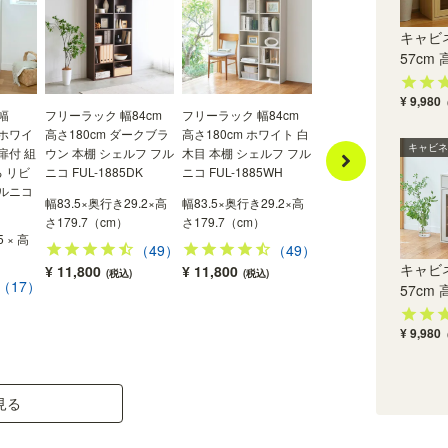
す！組み立てのひと手間が減り、組立時間も短く
なります。※本体用レールはお客様取り付けです※
キャビネ
画像はイメージです
57cm 高
¥ 9,980
幅
フリーラック 幅84cm
フリーラック 幅84cm
フリーラック 幅107cm
 ホワイ
高さ180cm ダークブラ
高さ180cm ホワイト 白
高さ90cm ナチュラル
キャビネ
扉付 組
ウン 本棚 シェルフ フル
木目 本棚 シェルフ フル
ラウン 本棚 シェルフ 
 リビ
ニコ FUL-1885DK
ニコ FUL-1885WH
ルニコ FUL-9011NA
フルニコ
幅83.5×奥行き29.2×高
幅83.5×奥行き29.2×高
幅106.3×奥行き29.2×
さ179.7（cm）
さ179.7（cm）
さ89.8（cm）
5 × 高
（49）
（49）
（22
キャビネ
¥ 11,800
¥ 11,800
¥ 8,980
(税込)
(税込)
(税込)
（17）
57cm 高
¥ 9,980
見る