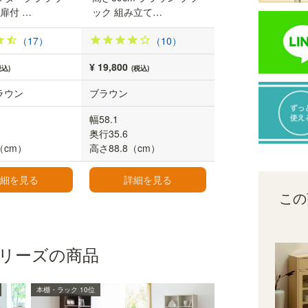
扉付 …
ック 組み立て…
（17）
（10）
¥ 19,800
税込)
(税込)
ラウン
ブラウン
幅58.1
奥行35.6
（cm）
高さ88.8（cm）
細を見る
詳細を見る
この
リーズの商品
引き出しレールは工場取り付け済
本棚・ラック 10位
引き出しレールは工場で取り付けしてお届けしま