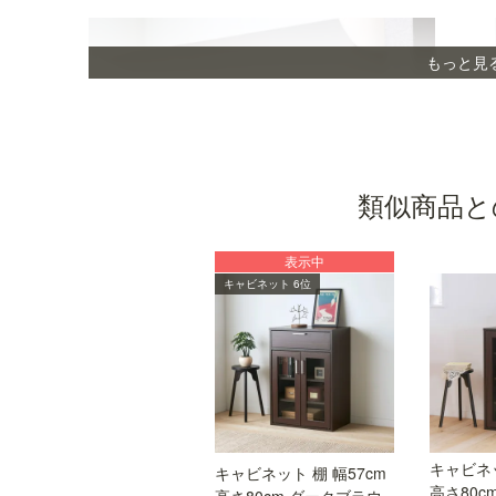
もっと見
類似商品と
表示中
キャビネット 6位
つかみやすい、シンプルな取っ手
シンプルでつかみやすい取っ手。シルバーが清潔
でスタイリッシュな印象を与えます。
キャビネッ
キャビネット 棚 幅57cm
高さ80c