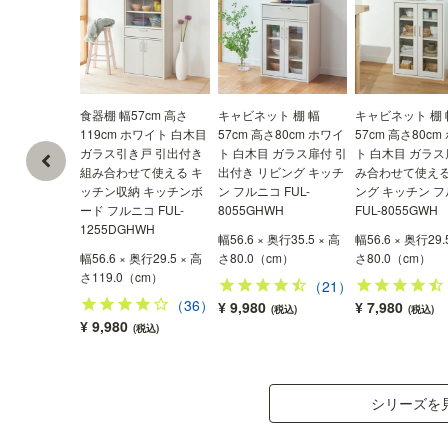
ーズで揃えて統一感のある収納スペースをつくる
ことができます。
食器棚 幅57cm 高さ
キャビネット 棚 幅
キャビネット 棚 
119cm ホワイト 白木目
57cm 高さ80cm ホワイ
57cm 高さ80cm
ガラス引き戸 引出付き
ト 白木目 ガラス扉付 引
ト 白木目 ガラス
組み合わせて使える キ
出付き リビング キッチ
み合わせて使える
ッチン収納 キッチンボ
ン フルニコ FUL-
ング キッチン 
ード フルニコ FUL-
8055GHWH
FUL-8055GWH
1255DGHWH
幅56.6 × 奥行35.5 × 高
幅56.6 × 奥行29.
幅56.6 × 奥行29.5 × 高
さ80.0（cm）
さ80.0（cm）
さ119.0（cm）
（21）
（36）
¥ 9,980
¥ 7,980
(税込)
(税込)
¥ 9,980
(税込)
シリーズを