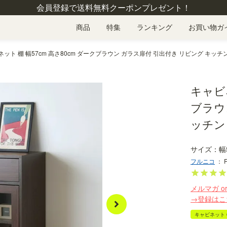
会員登録で送料無料クーポンプレゼント！
商品
特集
ランキング
お買い物ガ
ット 棚 幅57cm 高さ80cm ダークブラウン ガラス扉付 引出付き リビング キッチン フ
キャビネ
ブラウ
ッチン 
幅
フルニコ
：
メルマガ o
→登録はこ
キャビネット 