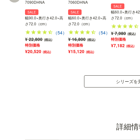
7090DHNA
7060DHNA
SALE
幅60.0×奥行き42
SALE
SALE
幅90.0×奥行き42.0×高
幅60.0×奥行き42.0×高
さ72.0（cm）
さ72.0（cm）
さ72.0（cm）
背面化粧仕上げ
（54）
（54）
¥ 7,980
(税込)
¥ 22,800
¥ 16,800
特別価格
(税込)
(税込)
背面も化粧されているので、部屋の間仕切りとし
特別価格
特別価格
¥7,182
(税込)
ても使用できます。※間仕切りとして使用する際
¥20,520
¥15,120
(税込)
(税込)
のご注意は
こちら
をご確認ください。
シリーズを
詳細情