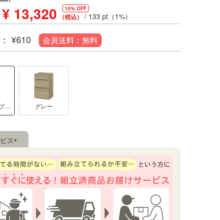
¥
13,320
10% OFF
/
133
pt（1%）
税込
¥
610
シリーズで揃えて統一感のある
ナチュラルブラウン
グレー
豊富なラインナップでリビングの家
具。買い足しのときもナチュリカシ
るインテリアを保つことができます
ビス
(必
須)