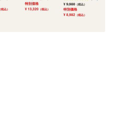
7045DHNA
ドチ
特別価格
¥
9,980
（税込）
SALE
SALE
NTU
¥ 13,320
特別価格
（税込）
（税込）
幅150.0×奥行き41.9×高
幅45.2×奥行き42.0×高
SALE
¥ 8,982
（税込）
さ37.0（cm）
幅45.2×奥行き42.0×高
さ72.0（cm）
SA
さ72.0（cm）
幅41
（27）
）
（34）
さ67
（54）
¥ 23,800
¥ 9,980
(税込)
(税込)
¥ 13,800
特別価格
特別価格
(税込)
¥ 7
¥21,420
特別価格
¥8,982
(税込)
(税込)
¥12,420
特別
(税込)
¥7,