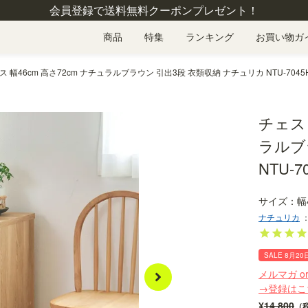
会員登録で送料無料クーポンプレゼント！
商品
特集
ランキング
お買い物ガ
 幅46cm 高さ72cm ナチュラルブラウン 引出3段 衣類収納 ナチュリカ NTU-7045
チェスト
ラルブ
NTU-7
幅
ナチュリカ
SALE 8月20
メルマガ o
→登録はこ
¥
14,800