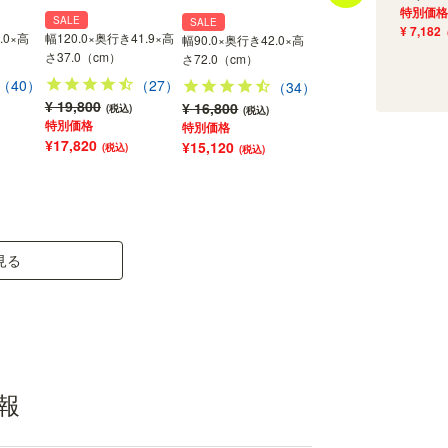
特別価格
SALE
SALE
SALE
¥ 7,182
.0×高
幅120.0×奥行き41.9×高
幅90.0×奥行き42.0×高
幅60.0×奥行き42.0×高
さ37.0（cm）
さ72.0（cm）
さ72.0（cm）
（40）
（27）
（34）
（34
引き出しレールは工場取り付け済
¥ 19,800
¥ 16,800
¥ 12,800
(税込)
(税込)
(税込)
特別価格
特別価格
特別価格
引き出しレールは工場で取り付けしてお届けしま
¥17,820
¥15,120
¥11,520
(税込)
(税込)
(税込)
す！組み立てのひと手間が減り、組立時間も短く
なります。※画像はイメージです
見る
報