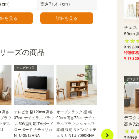
（cm）
高さ71.4（cm）
細を見る
詳細を見る
取っ手のないデザイン
チェスト
取っ手がないので、シンプルですっきりとした見
59cm 高
た目がおしゃれな印象です。引出前板に手を掛け
て開くことができます。
¥
19,800
リーズの商品
特別価格
¥ 17,820
テレビ台 1位
デスク 
m 高さ
テレビ台 幅120cm 高さ
オープンラック 棚 幅
オープンラック 棚 幅
デスク 
ルブラウ
37cm ナチュラルブラウ
90cm 高さ72cm ナチュ
60cm 高さ72cm ナチュ
ークデス
ン 50V型対応 TVボード
ラルブラウン シェルフ
ラルブラウン シェルフ
高さ72c
U-
ローボード ナチュリカ
本棚 収納 リビング ナチ
本棚 収納 リビング ナ
NTU-3512HNA
ュリカ NTU-7090RNA
ュリカ NTU-7060RNA
¥
7,980