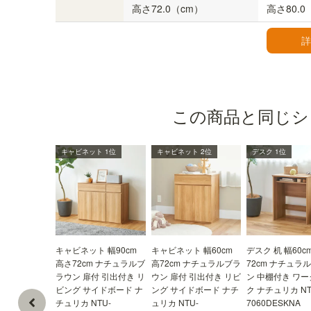
高さ72.0（cm）
高さ80.0
詳
背面の配線と巾木よけ
天板が背面に少し出ているので、背板と壁の間に
隙間ができます。配線を通したり、巾木をよけた
りできる構造です。
この商品と同じシ
キャビネット 1位
キャビネット 2位
デスク 1位
キャビネット 幅90cm
キャビネット 幅60cm
デスク 机 幅60c
高さ72cm ナチュラルブ
高72cm ナチュラルブラ
72cm ナチュラ
ラウン 扉付 引出付き リ
ウン 扉付 引出付き リビ
ン 中棚付き ワ
ビング サイドボード ナ
ング サイドボード ナチ
ク ナチュリカ NT
チュリカ NTU-
ュリカ NTU-
7060DESKNA