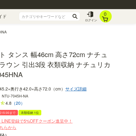
0
イド
ログイン
HNA
 タンス 幅46cm 高さ72cm ナチュ
ラウン 引出3段 衣類収納 ナチュリカ
045HNA
45.2×奥行き42.0×高さ72.0（cm）
サイズ詳細
：
NTU-7045H-NA
4.8
（20）
日15:00まで
衣類収納 1位
r LINE登録で5%OFFクーポン進呈中！
ちらから
税込