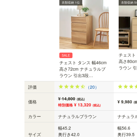
様々なリビング雑貨を収納できる引き出し
衣類収納 1位
衣類収納 5
収納
深さの違う3杯の引き出しで、細かい文房具から
書類まで様々なサイズのリビング雑貨を収納でき
ます。
チェスト 
SALE
高さ80c
チェスト タンス 幅46cm
ラウン 
高さ72cm ナチュラルブ
ラウン 引出3段…
評価
（20）
¥ 14,800
(税込)
価格
¥ 9,980
(
¥ 13,320
特別価格
(税込)
カラー
ナチュラルブラウン
ナチュラ
幅45.2
幅56.6
サイズ
奥行き42.0
奥行39.5