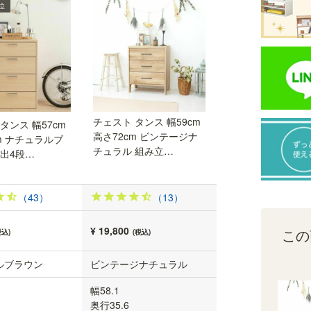
A4サイズが収納できます
位
一番下の引き出しは奥行32.9cm、深さ22.0cm。
A4サイズを横にして収納することができます。
チェスト タンス 幅59cm
タンス 幅57cm
高さ72cm ビンテージナ
m ナチュラルブ
チュラル 組み立…
引出4段…
（43）
（13）
¥ 19,800
この
税込)
(税込)
ルブラウン
ビンテージナチュラル
幅58.1
奥行35.6