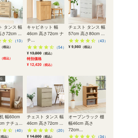
 タンス 幅
キャビネット 幅
チェスト タンス 幅
さ72cm ...
46cm 高さ72cm ナ
57cm 高さ80cm ...
チ...
（13）
（43）
¥ 9,980
（54）
（税込）
（税込）
¥
13,800
（税込）
特別価格
（税込）
¥ 12,420
（税込）
テレビ台 6位
デ
ワゴ
1位
オープンラック 棚 幅
テレビ台 幅150cm 高さ
キャビネット 幅46cm
サイ
机 幅60cm
チェスト タンス 幅
オープンラック 棚
46cm 高さ72cm ナチュ
37cm ナチュラルブラウ
高さ72cm ナチュラルブ
42c
ラルブラウン シェルフ
ン 65V型対応 TVボード
ラウン 扉付 引出付き リ
ラル
m ナチュ...
46cm 高さ72cm ...
幅46cm 高さ
チ
本棚 収納 リビング ナチ
ローボード ナチュリカ
ビング サイドボード ナ
ー付
72cm...
（40）
（20）
ュリカ NTU-7045RNA
NTU-3515HNA
チュリカ NTU-
ドセ
¥
14,800
（34）
（税込）
（税込）