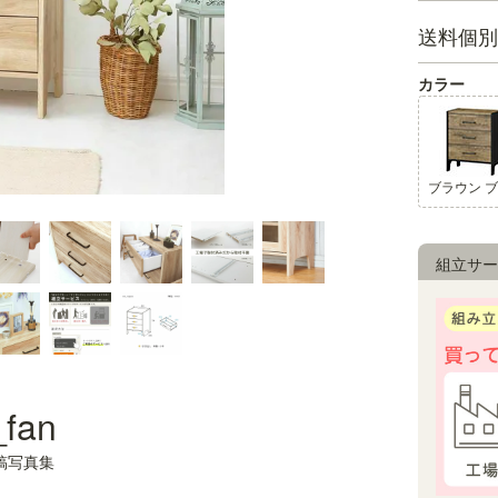
送料個別
カラー
組立サー
_fan
稿写真集