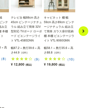
幅
テレビ台 幅88cm 高さ
キャビネット 棚 幅
キャビネット 棚 幅
 ビンテ
45cm ビンテージナチュ
59cm 高さ89cm ビンテ
88cm 高さ72cm ビンテ
組み立
ラル 組み立て簡単 32V
ージナチュラル 組み立
ージナチュラル 組み立
棚 本棚
型対応 TVボード ローボ
て簡単 ガラス扉付収納
て簡単 収納棚 ビエンテ
イト
ード ビエンテージライ
棚 本棚 ビエンテージラ
ージライト VTL-
ト VTL-4585DNN
イト VTL-9060GNN
7085DNN
6 × 高
幅87.2 × 奥行35.6 × 高
幅87.2 × 奥行39.6 × 高
幅58.1 × 奥行35.6 × 高
さ71.4（cm）
さ44.9（cm）
さ88.8（cm）
（8）
（14
（9）
（10）
¥ 16,800
¥ 12,800
¥ 19,800
(税込)
(税込)
(税込)
部屋を広く見せるフット
フットの形状は、細見のスッキリデザイン。床が
見えるから、お部屋全体を広く見せます。※画像