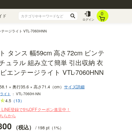
0
イド
ログイン
ージライト VTL-7060HNN
 タンス 幅59cm 高さ72cm ビンテ
チュラル 組み立て簡単 引出収納 衣
ビエンテージライト VTL-7060HNN
58.1 × 奥行35.6 × 高さ71.4（cm）
サイズ詳細
ライト
：
VTL-7060H-NN
4.5
（13）
r LINE登録で5%OFFクーポン進呈中！
ちらから
800
税込
/
198
pt（1%）