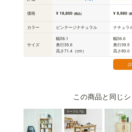
価格
¥ 19,800
¥ 9,980
(税込)
(
カラー
ビンテージナチュラル
ナチュラ
幅58.1
幅56.6
サイズ
奥行35.6
奥行39.5
高さ71.4（cm）
高さ80.0
詳
この商品と同じシ
男前な艶消しブラック取っ手
テーブル 7位
インダストリアル調の取っ手が、流行の“男前イ
ンテリア”スタイルを演出します。