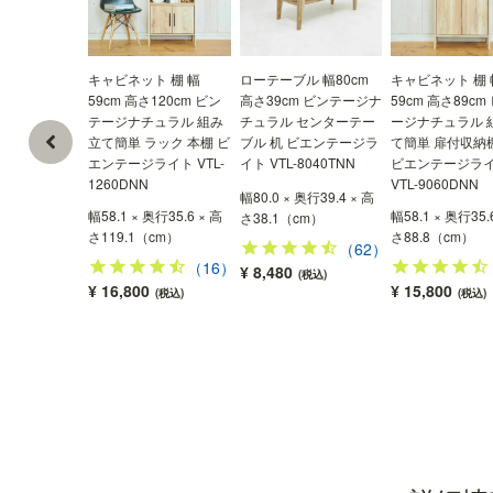
キャビネット 棚 幅
ローテーブル 幅80cm
キャビネット 棚 
59cm 高さ120cm ビン
高さ39cm ビンテージナ
59cm 高さ89cm
テージナチュラル 組み
チュラル センターテー
ージナチュラル 
立て簡単 ラック 本棚 ビ
ブル 机 ビエンテージラ
て簡単 扉付収納
エンテージライト VTL-
イト VTL-8040TNN
ビエンテージラ
1260DNN
VTL-9060DNN
幅80.0 × 奥行39.4 × 高
幅58.1 × 奥行35.6 × 高
幅58.1 × 奥行35.
さ38.1（cm）
さ119.1（cm）
さ88.8（cm）
（62）
（16）
¥ 8,480
(税込)
¥ 16,800
¥ 15,800
(税込)
(税込)
引き出しレールは工場で取付してお届け
取付が複雑で組立の手間が多い引き出しレール
は、工場で取付してお届けします！※写真はイメ