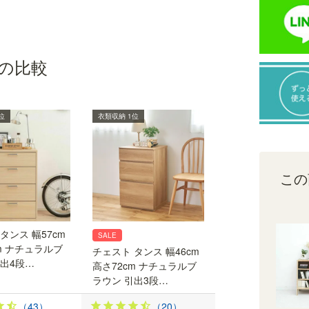
の比較
位
衣類収納 1位
この
引き出しの組立簡単「フクイック」
タンス 幅57cm
SALE
あらかじめ取り付けてある部品に接着剤をつけて
m ナチュラルブ
チェスト タンス 幅46cm
はめるだけの引き出し組立簡単部品「フクイッ
引出4段…
高さ72cm ナチュラルブ
ク」を使用しています。※特許取得済み・商標登
ラウン 引出3段…
録済み※画像はイメージです
（43）
（20）