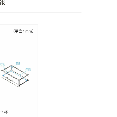
報
はVTL-9060G NN
組立サービス対象商品