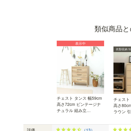
類似商品と
表示中
衣類収納 5
組立簡単「タナクイック」
チェスト タンス 幅59cm
チェスト 
「タナクイック」は、あらかじめ取り付けてある
高さ72cm ビンテージナ
高さ80c
部品をパチッと止めて、付属の専用工具で固定す
チュラル 組み立…
ラウン 
るだけ。ドライバーを使わずに組立ができる部品
です。※組立イメージ画像です。
評価
（13）