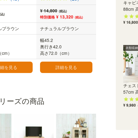
キャビネ
88cm 高
¥ 14,800
(税込)
税込)
¥ 13,320
特別価格
(税込)
¥ 16,800
ルブラウン
ナチュラルブラウン
幅45.2
奥行き42.0
衣類収納
（cm）
高さ72.0（cm）
細を見る
詳細を見る
チェスト
57cm 高
リーズの商品
¥ 9,980
楽々引き出せる引き出し
金属レールを使った引き出しは滑らかな開閉。耐
久性にも優れています。