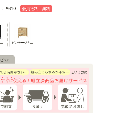
¥
610
ブラウン ブラック（黒木目）
ビンテージナチュラル
ナチュラルビンテージスタイル
明るいカフェを思わせるナチュラル 
ビス
す。西海岸やエリソンナチュラル、
(必
ンテリアテイストにも合うデザイン
須)