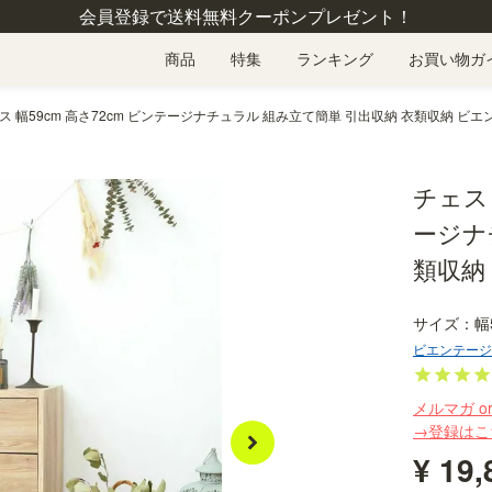
会員登録で送料無料クーポンプレゼント！
商品
特集
ランキング
お買い物ガ
ス 幅59cm 高さ72cm ビンテージナチュラル 組み立て簡単 引出収納 衣類収納 ビエンテ
チェスト
ージナ
類収納 
幅
ビエンテージ
メルマガ o
→登録はこ
¥
19,