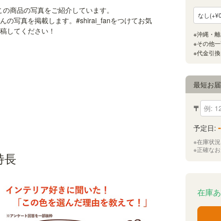
ただいたこの商品の写真をご紹介しています。
んの写真を掲載します。#shirai_fanをつけてお気
稿してください！
最短お
〒
-
予定日:
※在庫状
※正確な
特長
在庫あ