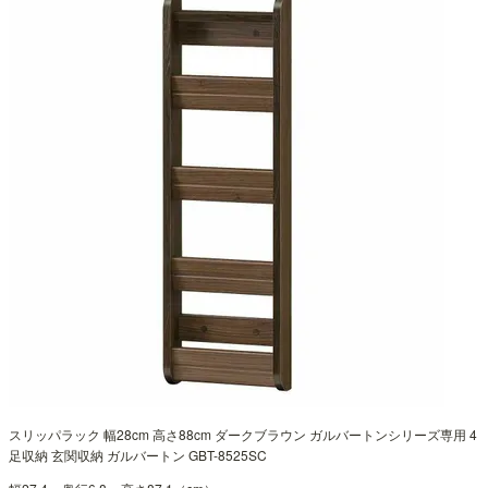
スリッパラック 幅28cm 高さ88cm ダークブラウン ガルバートンシリーズ専用 4
足収納 玄関収納 ガルバートン GBT-8525SC