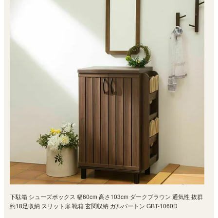
下駄箱 シューズボックス 幅60cm 高さ103cm ダークブラウン 通気性 抜群
約18足収納 スリット扉 靴箱 玄関収納 ガルバートン GBT-1060D