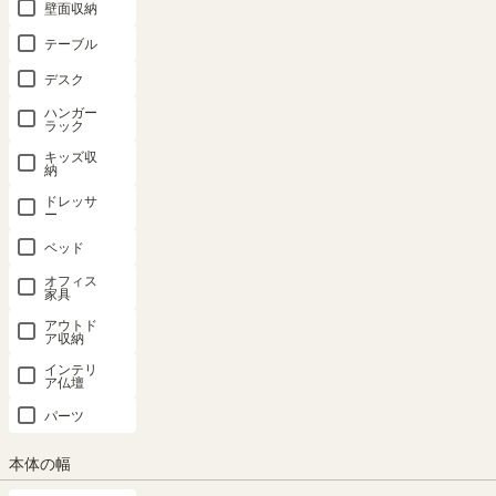
壁面収納
テーブル
デスク
ハンガー
ラック
キッズ収
納
ドレッサ
ー
ベッド
オフィス
家具
アウトド
ア収納
インテリ
ア仏壇
パーツ
本体の幅