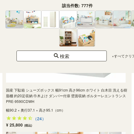
該当件数:
777
件
検索
×すべてクリ
国産 下駄箱 シューズボックス 幅91cm 高さ96cm ホワイト 白木目 洗える樹
脂棚 約20足収納 巾木よけ ダンパー付扉 壁面収納 ポルターレエントランス
PRE-9590CDWH
幅90.2 × 奥行37.1 × 高さ95.1（cm）
（24）
¥ 25,800
(税込)