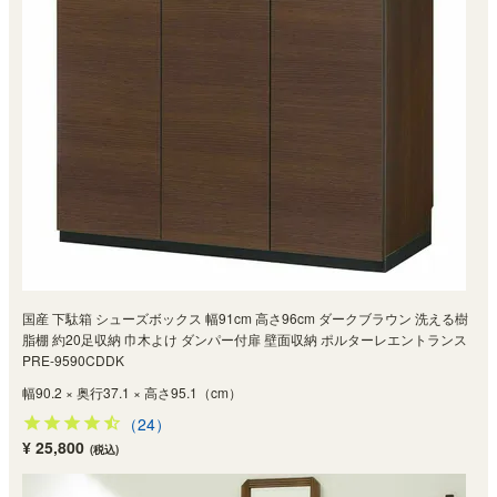
国産 下駄箱 シューズボックス 幅91cm 高さ96cm ダークブラウン 洗える樹
脂棚 約20足収納 巾木よけ ダンパー付扉 壁面収納 ポルターレエントランス
PRE-9590CDDK
幅90.2 × 奥行37.1 × 高さ95.1（cm）
（24）
¥ 25,800
(税込)