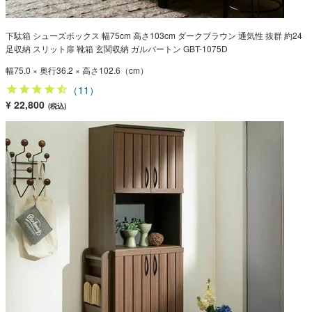
下駄箱 シューズボックス 幅75cm 高さ103cm ダークブラウン 通気性 抜群 約24
足収納 スリット扉 靴箱 玄関収納 ガルバートン GBT-1075D
幅75.0 × 奥行36.2 × 高さ102.6（cm）
（11）
¥ 22,800
(税込)