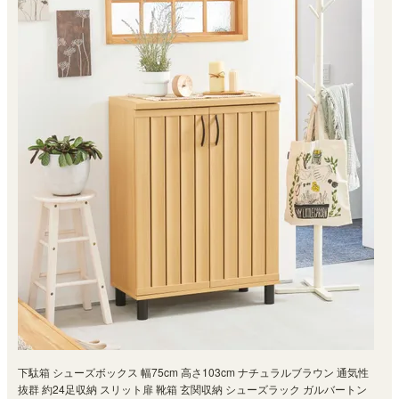
下駄箱 シューズボックス 幅75cm 高さ103cm ナチュラルブラウン 通気性
抜群 約24足収納 スリット扉 靴箱 玄関収納 シューズラック ガルバートン