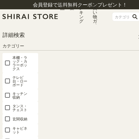
商
特
ラ
お
会員登録で送料無料クーポンプレゼント！
品
集
ン
買
キ
い
ン
物
グ
ガ
イ
ド
HOME
カテゴリー
玄関収納
下駄箱・シューズラック
詳細検索
下駄箱 シューズボックス 幅60cm 高さ103cm ダークブラウン 通気性 抜群 約1
8足収納 スリット扉 靴箱 玄関収納 ガルバートン GBT-1060D
カテゴリー
本棚・ラ
ック・カ
ラーボッ
クス
テレビ
台・ロー
ボード
キッチン
収納
タンス・
チェスト
玄関収納
キャビネ
ット