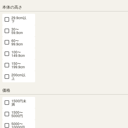
本体の高さ
29.9cm以
ナチュラルブラウン
ダークブラウン
ホワイト（白木目）
下
30〜
サイズ
59.9cm
横幅：60cm
横幅：75cm
60〜
99.9cm
100〜
149.9cm
組立サービス
150〜
(必
199.9cm
須)
200cm以
上
価格
1500円未
満
1500〜
5000円
5000〜
組立サービスとは？
10000円