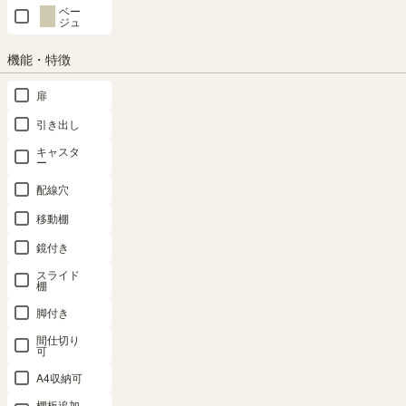
クーポンは注文手続き画面にてご利用いただけます
ベー
ジュ
商品についてのお問い合わせ
機能・特徴
扉
引き出し
SHARE
キャスタ
ー
配線穴
商品の特長
移動棚
鏡付き
スライド
棚
脚付き
間仕切り
可
A4収納可
棚板追加