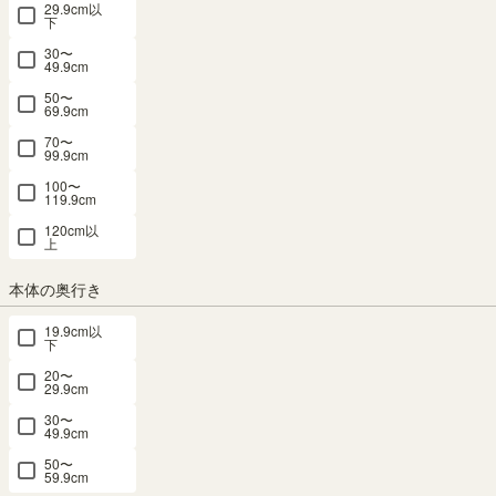
29.9cm以
下駄箱 シューズボックス 幅60cm 高さ
下
103cm ダークブラウン 通気性 抜群 約18足
30〜
49.9cm
収納 スリット扉 靴箱 玄関収納 ガルバート
50〜
69.9cm
ン GBT-1060D
70〜
99.9cm
幅60.0 × 奥行36.2 × 高さ102.6（cm）
100〜
サイズ詳細
119.9cm
ガルバートン
：
GBT-1060D
120cm以
4.6
（11）
上
メルマガ or LINE登録で5%OFFクーポン進呈中！
本体の奥行き
→登録はこちらから
玄関収納 9位
19.9cm以
下
¥
19,800
税込
/
198
pt（1%）
20〜
29.9cm
送料個別
¥
610
30〜
49.9cm
50〜
カラー
59.9cm