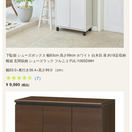
下駄箱 シューズボックス 幅63cm 高さ99cm ホワイト 白木目 扉 約18足収納
靴箱 玄関収納 シューズラック フルニコ FUL-1065DWH
幅63.0×奥行き36.4×高さ99.0 （cm）
（7）
¥ 9,980
(税込)