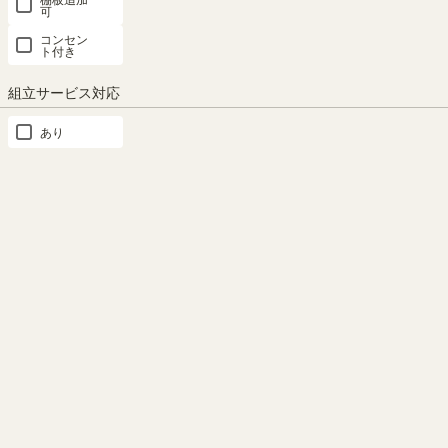
可
コンセン
ト付き
約18足の靴を収納できます
高さを調節できる移動棚
組立サービス対応
婦人靴なら約18足、紳士靴なら
4枚の棚板は3cm間隔で高さを
約12足を収納が可能です。
調節できる移動棚。収納したい
あり
物に合わせて棚の高さを決める
ことができます。
もっと見る