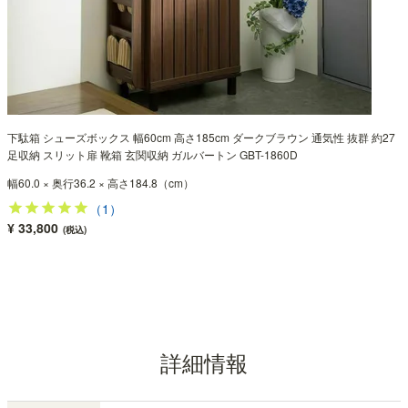
下駄箱 シューズボックス 幅60cm 高さ185cm ダークブラウン 通気性 抜群 約27
足収納 スリット扉 靴箱 玄関収納 ガルバートン GBT-1860D
幅60.0 × 奥行36.2 × 高さ184.8（cm）
（1）
¥ 33,800
(税込)
詳細情報