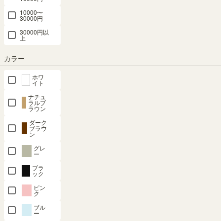
10000〜
30000円
30000円以
上
カラー
最短お届け予定日
(目安)
ホワ
イト
〒
予定日を確認
ナチュ
ラルブ
---
ラウン
予定日:
ダーク
※在庫状況、実際の詳細な住所により変動する場合があります。
ブラウ
※正確なお届け予定日はご注文手続き画面にてご確認ください。
ン
グレ
ー
ブラ
残りわずか
ック
ピン
ク
カートに入れる
ブル
ー