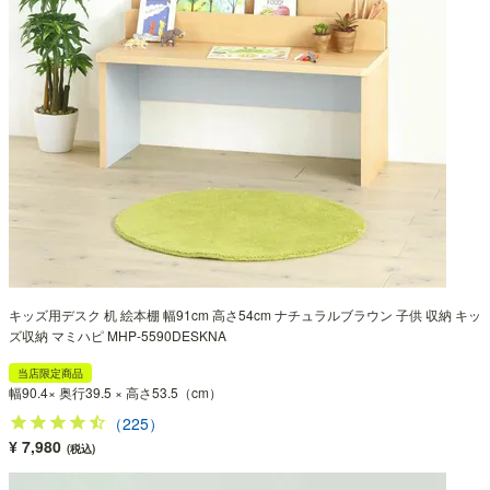
キッズ用デスク 机 絵本棚 幅91cm 高さ54cm ナチュラルブラウン 子供 収納 キッ
ズ収納 マミハピ MHP-5590DESKNA
当店限定商品
幅90.4× 奥行39.5 × 高さ53.5（cm）
（225）
¥ 7,980
(税込)