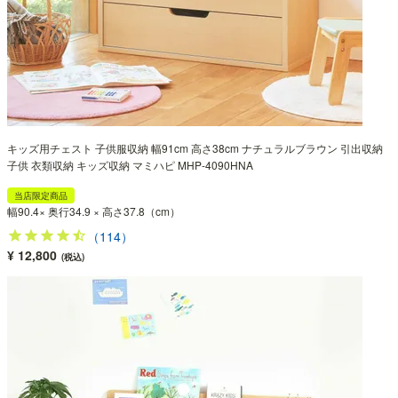
キッズ用チェスト 子供服収納 幅91cm 高さ38cm ナチュラルブラウン 引出収納
子供 衣類収納 キッズ収納 マミハピ MHP-4090HNA
当店限定商品
幅90.4× 奥行34.9 × 高さ37.8（cm）
（114）
¥ 12,800
(税込)