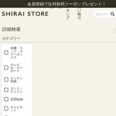
商
特
ラ
お
会員登録で送料無料クーポンプレゼント！
品
集
ン
買
キ
い
ン
物
グ
ガ
イ
ド
HOME
カテゴリー
キッズ収納
デスク・スツール
詳細検索
キッズ用スツール おもちゃ箱 幅40cm 高さ23cm ナチュラルブラウン スタッ
キング可 子供 収納 キッズ収納 おもちゃ収納 マミハピ MHP-2040SNA
カテゴリー
本棚・ラ
ック・カ
ラーボッ
クス
テレビ
台・ロー
ボード
キッチン
収納
タンス・
チェスト
玄関収納
キャビネ
ット