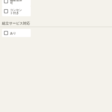
可
コンセン
ト付き
#shirai_fan
組立サービス対応
みんなのSNS投稿写真集
あり
InstagramやRoomclipで投稿していただいたこの商品の写真をご紹介
しています。
紹介時にはSHIRAI STOREスタッフからご連絡後、みなさんの写真
を掲載します。#shirai_fanをつけてお気に入りのアイテムをぜひ投
稿してください！