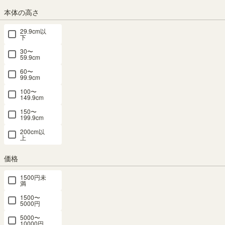
送料個別
¥
340
本体の高さ
カラー
29.9cm以
下
30〜
59.9cm
60〜
ナチュラルブラウン
アイボリー
99.9cm
100〜
149.9cm
組立サービス
150〜
199.9cm
この商品は組立サービスをご利用いただけません。
200cm以
上
価格
最短お届け予定日
(目安)
1500円未
満
〒
予定日を確認
1500〜
---
5000円
予定日:
5000〜
※在庫状況、実際の詳細な住所により変動する場合があります。
10000円