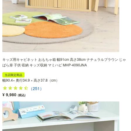
キッズ用キャビネット おもちゃ箱 幅91cm 高さ38cm ナチュラルブラウン じゃ
ばら扉 子供 収納 キッズ収納 マミハピ MHP-4090JNA
当店限定商品
幅90.4× 奥行34.9 × 高さ37.8（cm）
（251）
¥ 9,980
(税込)