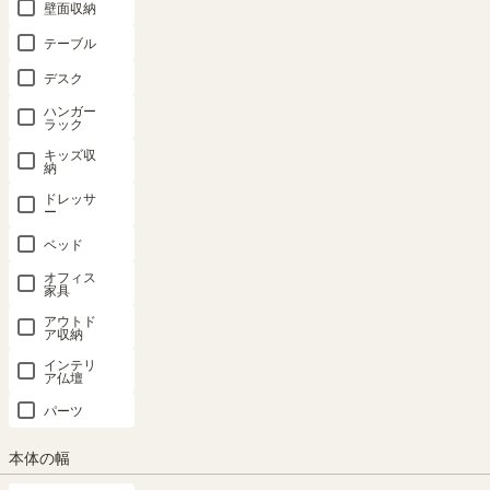
壁面収納
テーブル
デスク
ハンガー
ラック
キッズ収
納
ドレッサ
ー
ベッド
子供の成長に合った収納をつくれるキッズ家具
オフィス
シンプルなデザインで長く使えるキッズスツール。椅子に座ってデス
家具
に向かう習慣が身につきます。収納付きでおもちゃも収納できます。
アウトド
ア収納
インテリ
ア仏壇
パーツ
本体の幅