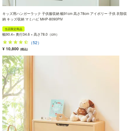
キッズ用ハンガーラック 子供服収納 幅91cm 高さ78cm アイボリー 子供 衣類収
納 キッズ収納 マミハピ MHP-8090PIV
当店限定商品
幅90.4× 奥行34.6 × 高さ78.0（cm）
（52）
¥ 10,800
(税込)