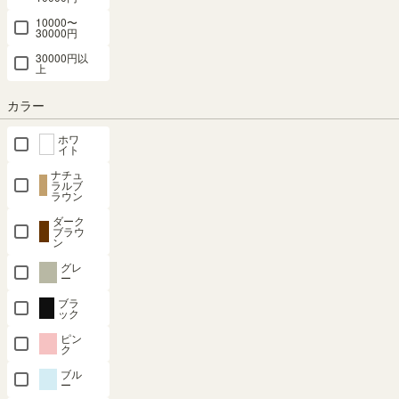
※正確なお届け予定日はご注文手続き画面にてご確認ください。
10000〜
30000円
30000円以
上
在庫あり
カラー
カートに入れる
ホワ
イト
クーポンは注文手続き画面にてご利用いただけます
ナチュ
ラルブ
ラウン
商品についてのお問い合わせ
ダーク
ブラウ
ン
グレ
ー
ブラ
ック
ピン
ク
ブル
ー