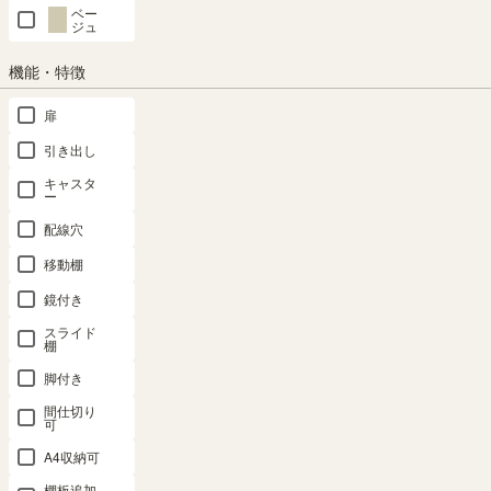
ベー
ジュ
機能・特徴
扉
引き出し
キャスタ
ー
配線穴
移動棚
鏡付き
スライド
対応商品
棚
脚付き
間仕切り
可
お絵描きデスク
A4収納可
SHARE
棚板追加