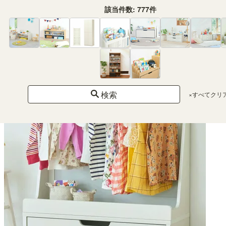
該当件数:
777
件
（335）
¥ 6,980
(税込)
検索
×すべてクリ