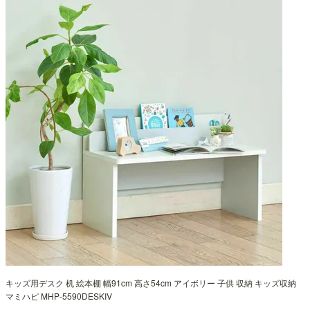
キッズ用デスク 机 絵本棚 幅91cm 高さ54cm アイボリー 子供 収納 キッズ収納
マミハピ MHP-5590DESKIV