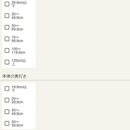
29.9cm以
下
30〜
49.9cm
50〜
キッズ用スツール おもちゃ箱 幅40cm 高
69.9cm
さ23cm ナチュラルブラウン スタッキン
70〜
99.9cm
グ可 子供 収納 キッズ収納 おもちゃ収納
100〜
119.9cm
マミハピ MHP-2040SNA
120cm以
上
幅39.8 × 奥行29.6 × 高さ22.4（cm）
サイズ詳細
本体の奥行き
マミハピ
：
MHP-2040S-NA
4.5
（104）
19.9cm以
下
当店限定商品
20〜
メルマガ or LINE登録で5%OFFクーポン進呈中！
29.9cm
→登録はこちらから
30〜
49.9cm
¥
4,980
税込
/
50
pt（1%）
50〜
59.9cm