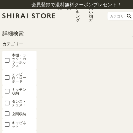
商
特
ラ
お
会員登録で送料無料クーポンプレゼント！
品
集
ン
買
キ
い
ン
物
グ
ガ
イ
ド
HOME
カテゴリー
キッチン収納
食器棚・キッチンボード
詳細検索
食器棚 幅57cm 高さ181cm ダークブラウン キッチン収納 シンプル ベアルモ B
RM-1855DGHBR
カテゴリー
本棚・ラ
ック・カ
ラーボッ
クス
テレビ
台・ロー
ボード
キッチン
収納
タンス・
チェスト
玄関収納
キャビネ
ット