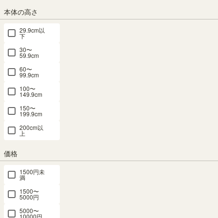
本体の高さ
29.9cm以
下
ナチュラルブラウン
ダークブラウン
ホワイト
30〜
59.9cm
60〜
組立サービス
99.9cm
(必
100〜
149.9cm
須)
150〜
199.9cm
200cm以
上
価格
1500円未
満
組立サービスとは？
1500〜
5000円
5000〜
10000円