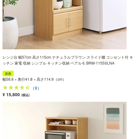
レンジ台 幅57cm 高さ115cm ナチュラルブラウン スライド棚 コンセント付 キ
ッチン 家電 収納 シンプル キッチン収納 ベアルモ BRM-1155SLNA
新着
幅56.6 × 奥行41.8 × 高さ114.9（cm）
（9）
¥ 15,800
(税込)