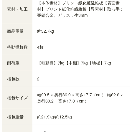
【本体素材】プリント紙化粧繊維板【表面素
素材・加工
材】プリント紙化粧繊維板【異素材】取っ手：
亜鉛合金、ガラス：生3mm
商品重量
約32.7kg
移動棚枚数
4枚
耐荷重
【移動棚】7kg【中棚】7kg【地板】7kg
梱包数
2
幅99.5 × 奥行36.9 × 高さ17.7（cm） 幅62.6 ×
梱包サイズ
奥行39.2 × 高さ17.0（cm）
梱包重量
約21.9kg/約12.5kg