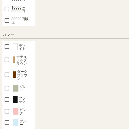
10000〜
30000円
30000円以
上
最短お届け予定日
(目安)
カラー
〒
予定日を確認
ホワ
---
予定日:
イト
※在庫状況、実際の詳細な住所により変動する場合があります。
ナチュ
ラルブ
※正確なお届け予定日はご注文手続き画面にてご確認ください。
ラウン
ダーク
ブラウ
ン
在庫あり
グレ
ー
ブラ
カートに入れる
ック
ピン
ク
クーポンは注文手続き画面にてご利用いただけます
ブル
ー
商品についてのお問い合わせ