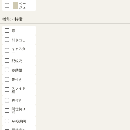
ベー
ジュ
機能・特徴
SHARE
扉
引き出し
キャスタ
ー
商品の特長
配線穴
移動棚
鏡付き
スライド
棚
脚付き
間仕切り
可
A4収納可
棚板追加