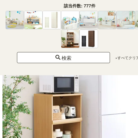
該当件数:
777
件
レンジ台 食器棚 幅59cm 高さ138cm ダークブラウン スライド棚 コンセント付
キッチン 家電 収納 シンプル キッチン収納 ベアルモ BRM-1460SLBR
幅58.6 × 奥行41.8 × 高さ138.0（cm）
（18）
¥ 15,800
検索
×すべてクリ
(税込)