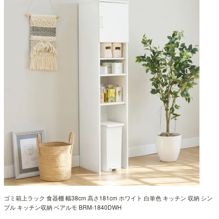
ゴミ箱上ラック 食器棚 幅38cm 高さ181cm ホワイト 白単色 キッチン 収納 シン
プル キッチン収納 ベアルモ BRM-1840DWH