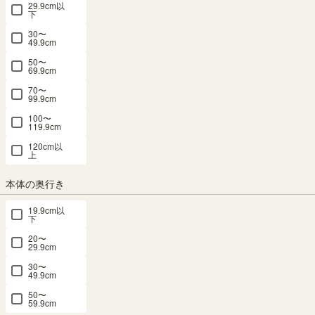
29.9cm以
下
30〜
49.9cm
50〜
食器棚 幅57cm 高さ181cm ダークブラウン
69.9cm
キッチン収納 シンプル ベアルモ BRM-
70〜
99.9cm
1855DGHBR
100〜
119.9cm
120cm以
幅56.6 × 奥行35.8 × 高さ180.3（cm）
サイズ詳細
上
ベアルモ
：
BRM-1855DGH-BR
4.3
（13）
本体の奥行き
メルマガ or LINE登録で5%OFFクーポン進呈中！
19.9cm以
→登録はこちらから
下
¥
19,800
20〜
税込
/
198
pt（1%）
29.9cm
30〜
送料個別
¥
1,110
49.9cm
50〜
59.9cm
カラー