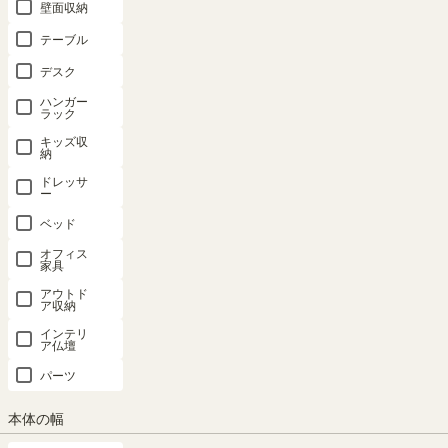
壁面収納
テーブル
デスク
ハンガー
ラック
キッズ収
納
ドレッサ
ー
ベッド
“すっきり” 毎日を晴れやかに
オフィス
モダンなインテリアにも調和する木目調の食器棚。大容量の収納力で
家具
ッチンがすっきり片づいて使いやすくなります。
アウトド
ア収納
インテリ
ア仏壇
パーツ
本体の幅