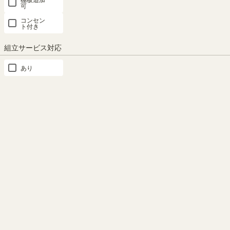
扉と引出の大容量食器棚
収納物が見やすいガラス扉
可
コンセン
上下の扉収納と中央部にある引
ガラス扉は扉の中が見えるの
ト付き
き出しで、食器やキッチン用品
で、食器やストック品などの収
組立サービス対応
をたくさん収納できる食器棚で
納におすすめです。
す。
あり
もっと見る
小物の収納に便利な引き出
木製扉で隠す収納
この商品と同じシリーズの商品
し
木製の扉は生活感が出やすい鍋