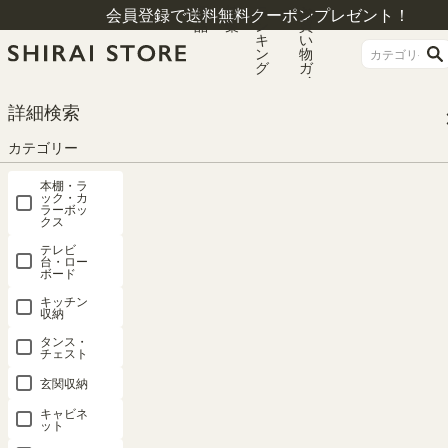
商
特
ラ
お
会員登録で送料無料クーポンプレゼント！
品
集
ン
買
キ
い
ン
物
グ
ガ
イ
ド
HOME
カテゴリー
キャビネット
ガラスキャビネット
詳細検索
キャビネット 棚 幅57cm 高さ80cm ダークブラウン ガラス扉付 組み合わせて
使える リビング キッチン フルニコ FUL-8055GDK
カテゴリー
本棚・ラ
ック・カ
ラーボッ
クス
テレビ
台・ロー
ボード
キッチン
収納
タンス・
チェスト
玄関収納
キャビネ
ット