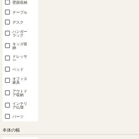
壁面収納
テーブル
デスク
ハンガー
ラック
キッズ収
納
ドレッサ
ー
ベッド
オフィス
家具
アウトド
ア収納
インテリ
ア仏壇
パーツ
本体の幅