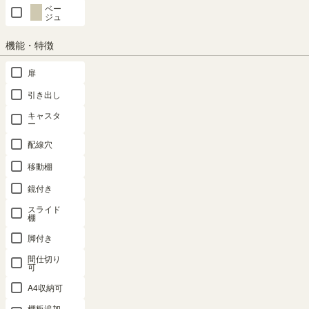
ベー
ジュ
SHARE
機能・特徴
扉
商品の特長
引き出し
キャスタ
ー
配線穴
移動棚
鏡付き
スライド
棚
脚付き
間仕切り
可
収納物が見やすいガラス扉
つかみやすい、シンプルな
A4収納可
取っ手
棚板追加