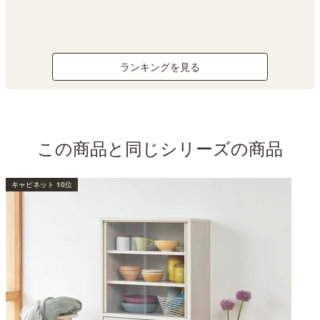
ランキングを見る
この商品と同じシリーズの商品
キッチン収納 1位
キャビネット 3位
キャビネット 4位
本棚・ラック 10位
キャビネット 7位
キャビネット 6位
キャビネット 8位
パーツ 8位
キャビネット 10位