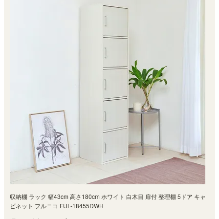
収納棚 ラック 幅43cm 高さ180cm ホワイト 白木目 扉付 整理棚 5ドア キャ
ビネット フルニコ FUL-18455DWH