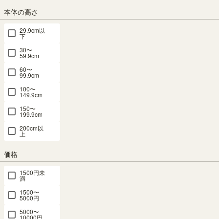
本体の高さ
ナチュラルブラウン
ダークブラウン
ホワイト(白木目)
29.9cm以
下
30〜
組立サービス
59.9cm
(必
60〜
須)
99.9cm
100〜
149.9cm
150〜
199.9cm
200cm以
上
価格
組立サービスとは？
1500円未
満
1500〜
5000円
5000〜
10000円