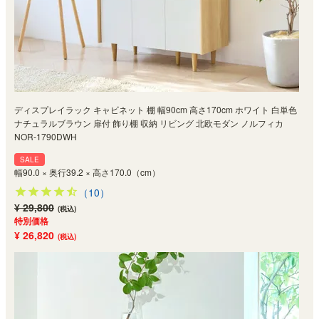
ディスプレイラック キャビネット 棚 幅90cm 高さ170cm ホワイト 白単色
ナチュラルブラウン 扉付 飾り棚 収納 リビング 北欧モダン ノルフィカ
NOR-1790DWH
SALE
幅90.0 × 奥行39.2 × 高さ170.0（cm）
（10）
¥ 29,800
(税込)
特別価格
¥ 26,820
(税込)