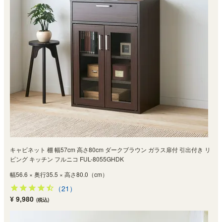
キャビネット 棚 幅57cm 高さ80cm ダークブラウン ガラス扉付 引出付き リ
ビング キッチン フルニコ FUL-8055GHDK
幅56.6 × 奥行35.5 × 高さ80.0（cm）
（21）
¥ 9,980
(税込)