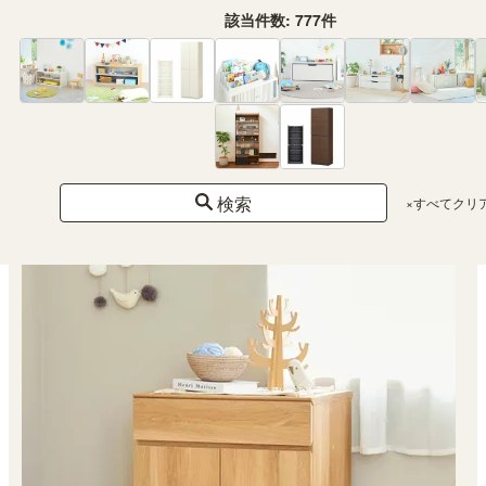
該当件数:
777
件
キャビネット 幅90cm 高さ72cm ナチュラルブラウン 扉付 引出付き リビン
グ サイドボード ナチュリカ NTU-7090DHNA
SALE
幅90.0×奥行き42.0×高さ72.0（cm）
（54）
¥ 22,800
(税込)
検索
×すべてクリ
特別価格
¥ 20,520
(税込)