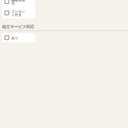
ガラス扉は扉の中が見えるの
可
で、食器やストック品などの収
シンプルでつかみやすい取っ
コンセン
納におすすめです。
ト付き
手。シルバーが清潔でスタイリ
ッシュな印象を与えます。
組立サービス対応
あり
もっと見る
高さを調節できる移動棚
連結して収納力アップ
類似商品との比較
2枚の棚板は3cm間隔で高さを
FUL-8055DHDKの上に乗せて
調節できる移動棚。収納したい
使用できます。付属の連結ネジ
表示中
物に合わせて棚の高さを決める
で簡単にしっかりと連結できま
キャビネット 6位