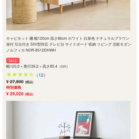
キャビネット 棚 幅120cm 高さ86cm ホワイト 白単色 ナチュラルブラウン
扉付 引出付き 50V型対応 テレビ台 サイドボード 収納 リビング 北欧モダン
ノルフィカ NOR-8512DHWH
SALE
幅120.0 × 奥行39.2 × 高さ85.4（cm）
（12）
¥ 27,800
(税込)
特別価格
¥ 25,020
(税込)