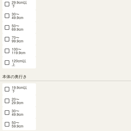
29.9cm以
キャビネット 棚 幅57cm 高さ80cm ダーク
下
ブラウン ガラス扉付 組み合わせて使える
30〜
49.9cm
リビング キッチン フルニコ FUL-
50〜
69.9cm
8055GDK
70〜
99.9cm
幅56.6 × 奥行29.5 × 高さ80.0（cm）
サイズ詳細
100〜
119.9cm
フルニコ
：
FUL-8055G-DK
120cm以
4.6
（17）
上
メルマガ or LINE登録で5%OFFクーポン進呈中！
本体の奥行き
→登録はこちらから
¥
7,980
税込
19.9cm以
/
80
pt（1%）
下
20〜
送料個別
¥
500
29.9cm
30〜
カラー
49.9cm
50〜
59.9cm