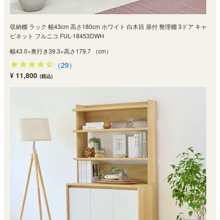
収納棚 ラック 幅43cm 高さ180cm ホワイト 白木目 扉付 整理棚 3ドア キャ
ビネット フルニコ FUL-18453DWH
幅43.0×奥行き39.3×高さ179.7 （cm）
（29）
¥ 11,800
(税込)