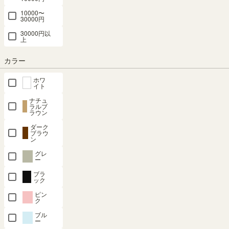
10000〜
最短お届け予定日
30000円
(目安)
30000円以
上
〒
予定日を確認
カラー
---
予定日:
※在庫状況、実際の詳細な住所により変動する場合があります。
ホワ
イト
※正確なお届け予定日はご注文手続き画面にてご確認ください。
ナチュ
ラルブ
ラウン
ダーク
在庫あり
ブラウ
ン
グレ
カートに入れる
ー
ブラ
ック
クーポンは注文手続き画面にてご利用いただけます
ピン
ク
商品についてのお問い合わせ
ブル
ー