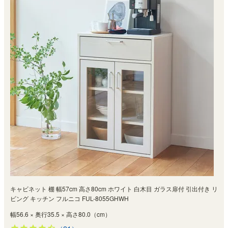
キャビネット 棚 幅57cm 高さ80cm ホワイト 白木目 ガラス扉付 引出付き リ
ビング キッチン フルニコ FUL-8055GHWH
幅56.6 × 奥行35.5 × 高さ80.0（cm）