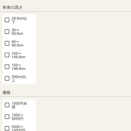
本体の高さ
29.9cm以
ナチュラルブラウン
ダークブラウン
ホワイト(白木目)
下
30〜
59.9cm
組立サービス
60〜
99.9cm
(必
須)
100〜
149.9cm
150〜
199.9cm
200cm以
上
価格
1500円未
満
組立サービスとは？
1500〜
5000円
5000〜
10000円