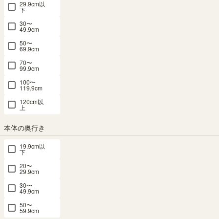
29.9cm以
キャビネット 棚 幅57cm 高さ80cm ホワイ
下
ト 白木目 ガラス扉付 組み合わせて使える
30〜
49.9cm
リビング キッチン フルニコ FUL-
50〜
69.9cm
8055GWH
70〜
99.9cm
幅56.6 × 奥行29.5 × 高さ80.0（cm）
サイズ詳細
100〜
119.9cm
フルニコ
：
FUL-8055G-WH
120cm以
4.6
（17）
上
メルマガ or LINE登録で5%OFFクーポン進呈中！
本体の奥行き
→登録はこちらから
キャビネット 4位
19.9cm以
下
¥
7,980
税込
/
80
pt（1%）
20〜
29.9cm
送料個別
¥
500
30〜
49.9cm
50〜
カラー
59.9cm