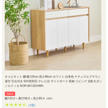
キャビネット 棚 幅120cm 高さ86cm ホワイト 白単色 ナチュラルブラウン
扉付 引出付き 50V型対応 テレビ台 サイドボード 収納 リビング 北欧モダン
ノルフィカ NOR-8512DHWH
SALE
幅120.0 × 奥行39.2 × 高さ85.4（cm）
（12）