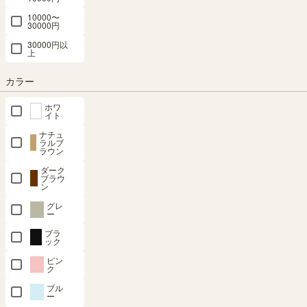
10000〜
30000円
最短お届け予定日
30000円以
(目安)
上
〒
予定日を確認
カラー
---
予定日:
ホワ
イト
※在庫状況、実際の詳細な住所により変動する場合があります。
ナチュ
※正確なお届け予定日はご注文手続き画面にてご確認ください。
ラルブ
ラウン
ダーク
ブラウ
ン
在庫あり
グレ
ー
カートに入れる
ブラ
ック
ピン
クーポンは注文手続き画面にてご利用いただけます
ク
ブル
商品についてのお問い合わせ
ー