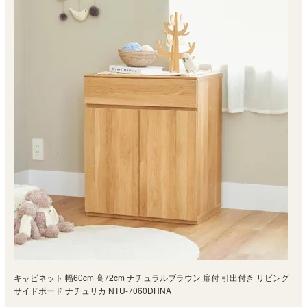
キャビネット 幅60cm 高72cm ナチュラルブラウン 扉付 引出付き リビング
サイドボード ナチュリカ NTU-7060DHNA