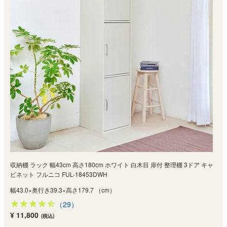
収納棚 ラック 幅43cm 高さ180cm ホワイト 白木目 扉付 整理棚 3ドア キャ
ビネット フルニコ FUL-18453DWH
幅43.0×奥行き39.3×高さ179.7 （cm）
（29）
¥ 11,800
(税込)