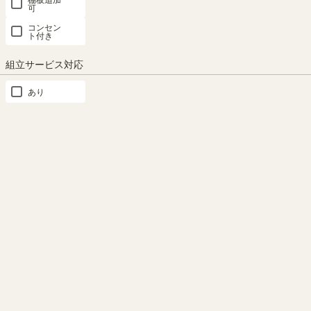
可
取っ手
ガラス扉は扉の中が見えるの
コンセン
ト付き
で、食器やストック品などの収
シンプルでつかみやすい取っ
納におすすめです。
手。シルバーが清潔でスタイリ
組立サービス対応
ッシュな印象を与えます。
あり
もっと見る
高さを調節できる移動棚
連結して収納力アップ
類似商品との比較
2枚の棚板は3cm間隔で高さを
FUL-8055DHWHの上に乗せて