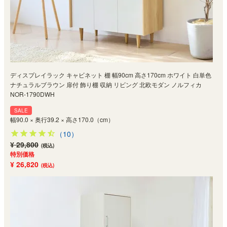
ディスプレイラック キャビネット 棚 幅90cm 高さ170cm ホワイト 白単色
ナチュラルブラウン 扉付 飾り棚 収納 リビング 北欧モダン ノルフィカ
NOR-1790DWH
SALE
幅90.0 × 奥行39.2 × 高さ170.0（cm）
（10）
¥ 29,800
(税込)
特別価格
¥ 26,820
(税込)