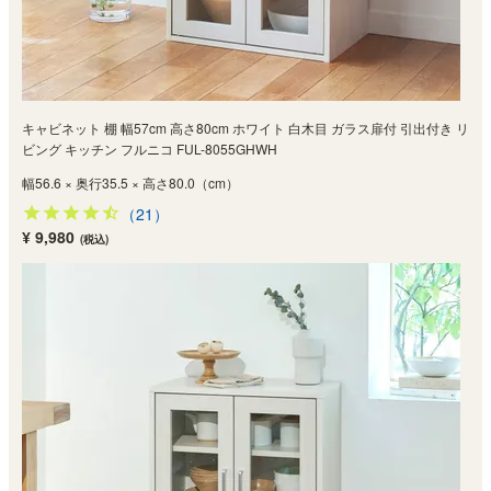
キャビネット 棚 幅57cm 高さ80cm ホワイト 白木目 ガラス扉付 引出付き リ
ビング キッチン フルニコ FUL-8055GHWH
幅56.6 × 奥行35.5 × 高さ80.0（cm）
（21）
¥ 9,980
(税込)