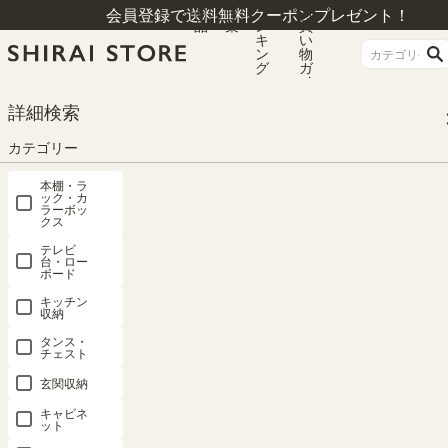
商
特
ラ
お
会員登録で送料無料クーポンプレゼント！
品
集
ン
買
キ
い
ン
物
グ
ガ
イ
ド
HOME
カテゴリー
キャビネット
ガラスキャビネット
詳細検索
キャビネット 棚 幅57cm 高さ80cm ホワイト 白木目 ガラス扉付 組み合わせて
使える リビング キッチン フルニコ FUL-8055GWH
カテゴリー
本棚・ラ
ック・カ
ラーボッ
クス
テレビ
台・ロー
ボード
キッチン
収納
タンス・
チェスト
玄関収納
キャビネ
ット