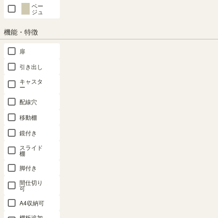
ベー
ジュ
機能・特徴
SHARE
扉
引き出し
商品の特長
キャスタ
ー
配線穴
移動棚
鏡付き
スライド
棚
脚付き
間仕切り
可
A4収納可
収納物が見やすいガラス扉
つかみやすい、シンプルな
棚板追加