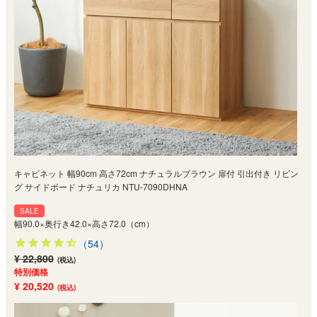
キャビネット 幅90cm 高さ72cm ナチュラルブラウン 扉付 引出付き リビン
グ サイドボード ナチュリカ NTU-7090DHNA
SALE
幅90.0×奥行き42.0×高さ72.0（cm）
（54）
¥ 22,800
(税込)
特別価格
¥ 20,520
(税込)