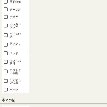
壁面収納
テーブル
デスク
ハンガー
ラック
キッズ収
納
ドレッサ
ー
ベッド
オフィス
家具
アウトド
ア収納
インテリ
ア仏壇
パーツ
本体の幅