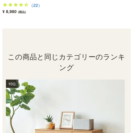
（22）
¥ 8,980
(税込)
この商品と同じカテゴリーのランキ
ング
1位
2位
3位
4位
5位
6位
7位
8位
9位
10位