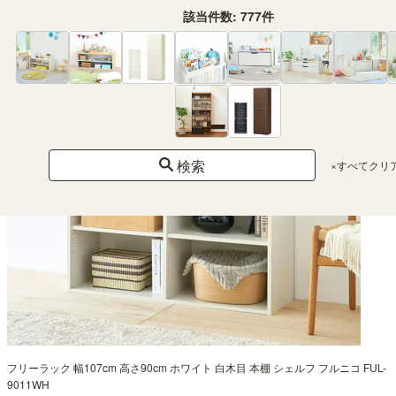
該当件数:
777
件
検索
×すべてクリ
フリーラック 幅107cm 高さ90cm ホワイト 白木目 本棚 シェルフ フルニコ FUL-
9011WH