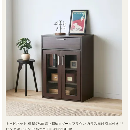
キャビネット 棚 幅57cm 高さ80cm ダークブラウン ガラス扉付 引出付き リ
ビング キッチン フルニコ FUL-8055GHDK