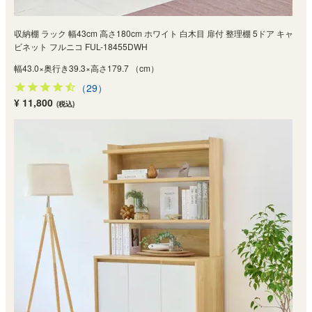
収納棚 ラック 幅43cm 高さ180cm ホワイト 白木目 扉付 整理棚 5ドア キャ
ビネット フルニコ FUL-18455DWH
幅43.0×奥行き39.3×高さ179.7 （cm）
（29）
¥ 11,800
(税込)