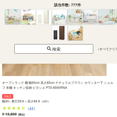
該当件数:
777
件
検索
×すべてクリ
オープンラック 棚 幅90cm 高さ85cm ナチュラルブラウン カウンター下 シェル
フ 本棚 キッチン収納 ピタシエ PTS-8590RNA
SALE
幅90× 奥行29.6 × 高さ84.9（cm）
（43）
¥ 13,800
(税込)