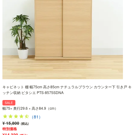
キャビネット 棚 幅75cm 高さ85cm ナチュラルブラウン カウンター下 引き戸 キ
ッチン収納 ピタシエ PTS-8575SDNA
SALE
幅75× 奥行29.6 × 高さ84.9（cm）
（81）
¥ 15,800
(税込)
特別価格
¥14,220