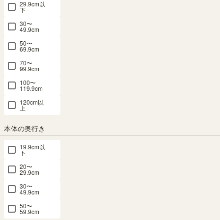
29.9cm以
下
30〜
49.9cm
50〜
69.9cm
70〜
99.9cm
100〜
キャビネット 棚 幅120cm 高さ85cm ナチ
119.9cm
120cm以
ュラルブラウン カウンター下 引き戸 キッ
上
チン収納 ピタシエ PTS-8512SDNA
本体の奥行き
幅120× 奥行29.6 × 高さ84.9（cm）
サイズ詳細
19.9cm以
下
ピタシエ
：
PTS-8512SD-NA
20〜
4.7
（81）
29.9cm
SALE 8月6日15:00まで
30〜
49.9cm
メルマガ or LINE登録で5%OFFクーポン進呈中！
50〜
→登録はこちらから
59.9cm
¥
19,800