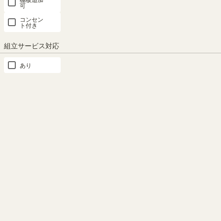
可
コンセン
ト付き
対応商品
組立サービス対応
あり
幅75cm・引き戸タイプ
幅90cm・引き戸タイプ
幅45cm・チェストタイプ
幅60cm・扉タイプ
幅75cm・扉タイプ
幅90cm・扉タイプ
幅75cm・オープンラック
幅90cm・オープンラック
SHARE