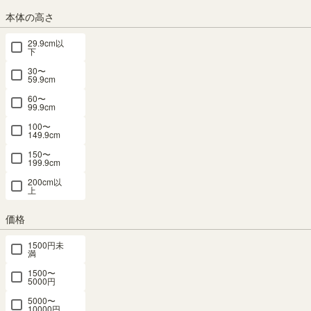
税込
¥
17,820
10% OFF
本体の高さ
/
178
pt（1%）
税込
29.9cm以
下
送料個別
¥
1,620
30〜
59.9cm
カラー
60〜
99.9cm
100〜
149.9cm
ナチュラルブラウン
ホワイト
150〜
199.9cm
サイズ
200cm以
上
横幅：75cm
横幅：90cm
横幅：120cm
価格
1500円未
組立サービス
満
(必
1500〜
須)
5000円
5000〜
10000円