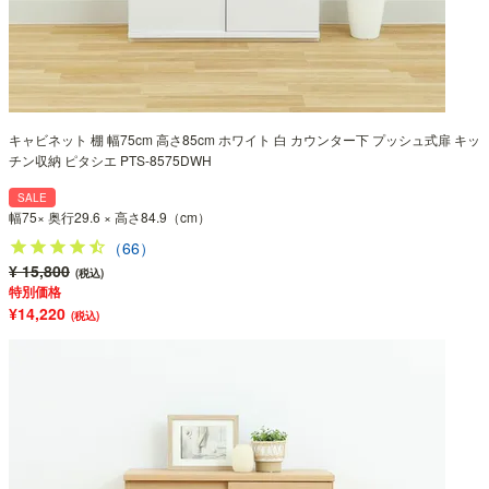
キャビネット 棚 幅75cm 高さ85cm ホワイト 白 カウンター下 プッシュ式扉 キッ
チン収納 ピタシエ PTS-8575DWH
SALE
幅75× 奥行29.6 × 高さ84.9（cm）
（66）
¥ 15,800
(税込)
特別価格
¥14,220
(税込)