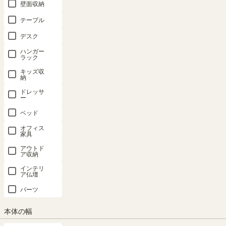
壁面収納
テーブル
デスク
ハンガー
ラック
キッズ収
納
ドレッサ
ー
ベッド
家族の"笑顔"と"憩い"のダイニング
オフィス
カウンター下のデッドスペースを収納に変えるカウンター下収納。小
家具
が散らかりがちなダイニングをすっきり片付けて、家族みんなが笑顔
アウトド
くつろげる場所をつくります。
ア収納
インテリ
ア仏壇
パーツ
本体の幅