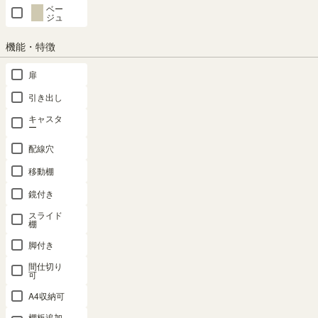
ベー
ジュ
在庫あり
機能・特徴
扉
カートに入れる
引き出し
クーポンは注文手続き画面にてご利用いただけます
キャスタ
ー
商品についてのお問い合わせ
配線穴
移動棚
鏡付き
スライド
棚
脚付き
間仕切り
可
A4収納可
棚板追加