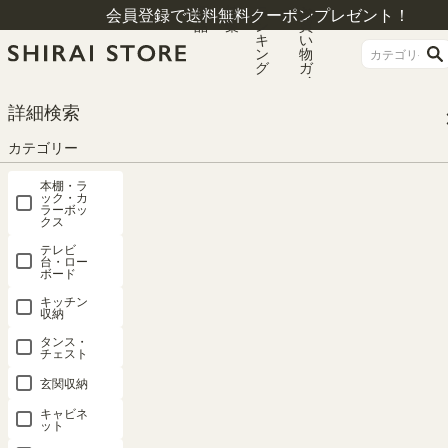
商
特
ラ
お
会員登録で送料無料クーポンプレゼント！
品
集
ン
買
キ
い
ン
物
グ
ガ
イ
ド
HOME
カテゴリー
キッチン収納
カウンター下収納
詳細検索
キャビネット 棚 幅120cm 高さ85cm ナチュラルブラウン カウンター下 引き戸
キッチン収納 ピタシエ PTS-8512SDNA
カテゴリー
本棚・ラ
ック・カ
ラーボッ
クス
テレビ
台・ロー
ボード
キッチン
収納
タンス・
チェスト
玄関収納
キャビネ
ット