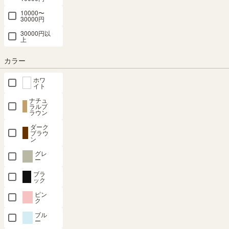
10000〜
30000円
30000円以
上
カラー
組立サービスとは？
ホワ
イト
ナチュ
ラルブ
ラウン
ダーク
ブラウ
ン
最短お届け予定日
(目安)
グレ
ー
〒
予定日を確認
ブラ
ック
---
予定日:
ピン
ク
※在庫状況、実際の詳細な住所により変動する場合があります。
※正確なお届け予定日はご注文手続き画面にてご確認ください。
ブル
ー