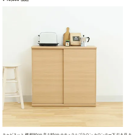
キャビネット 棚 幅90cm 高さ85cm ナチュラルブラウン カウンター下 引き戸 キ