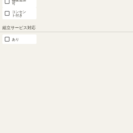
可
対応商品
コンセン
ト付き
組立サービス対応
幅60cm・扉タイプ
幅75cm・扉タイプ
幅45cm・チェストタイプ
あり
幅75cm・引き戸タイプ
幅90cm・引き戸タイプ
幅120cm・引き戸タイプ
幅75cm・オープンラック
幅90cm・オープンラック
SHARE