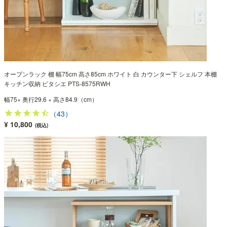
オープンラック 棚 幅75cm 高さ85cm ホワイト 白 カウンター下 シェルフ 本棚
キッチン収納 ピタシエ PTS-8575RWH
幅75× 奥行29.6 × 高さ84.9（cm）
（43）
¥ 10,800
(税込)