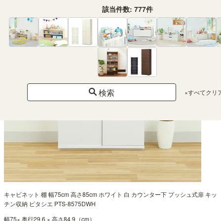
該当件数:
777
件
検索
×すべてクリ
キャビネット 棚 幅75cm 高さ85cm ホワイト 白 カウンター下 プッシュ式扉 キッ
チン収納 ピタシエ PTS-8575DWH
幅75× 奥行29.6 × 高さ84.9（cm）