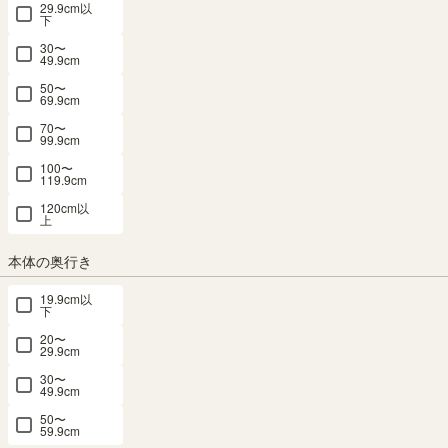
29.9cm以
下
30〜
49.9cm
50〜
69.9cm
70〜
99.9cm
100〜
キャビネット 棚 幅90cm 高さ85cm ナチュ
119.9cm
120cm以
ラルブラウン カウンター下 プッシュ式扉
上
キッチン収納 ピタシエ PTS-8590DNA
本体の奥行き
幅90× 奥行29.6 × 高さ84.9（cm）
サイズ詳細
19.9cm以
下
ピタシエ
：
PTS-8590D-NA
20〜
4.6
（66）
29.9cm
メルマガ or LINE登録で5%OFFクーポン進呈中！
30〜
49.9cm
→登録はこちらから
¥
19,800
50〜
税込
59.9cm
/
198
pt（1%）