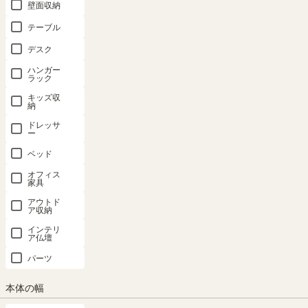
壁面収納
テーブル
デスク
ハンガー
ラック
キッズ収
納
ドレッサ
ー
ベッド
家族の"笑顔"と"憩い"のダイニング
オフィス
カウンター下のデッドスペースを収納に変えるカウンター下収納。小
家具
が散らかりがちなダイニングをすっきり片付けて、家族みんなが笑顔
アウトド
くつろげる場所をつくります。
ア収納
インテリ
ア仏壇
パーツ
本体の幅