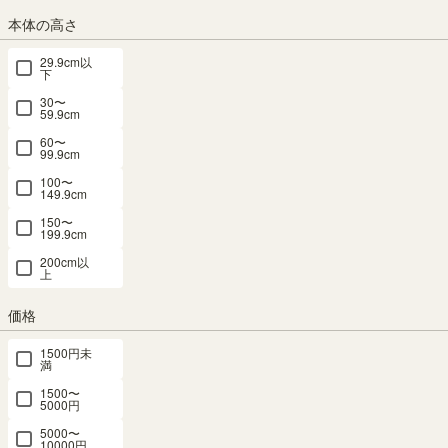
本体の高さ
送料個別
¥
610
29.9cm以
下
カラー
30〜
59.9cm
60〜
99.9cm
ナチュラルブラウン
ホワイト
100〜
149.9cm
サイズ
150〜
199.9cm
横幅：60cm
横幅：75cm
横幅：90cm
200cm以
上
組立サービス
価格
(必
須)
1500円未
満
1500〜
5000円
5000〜
10000円