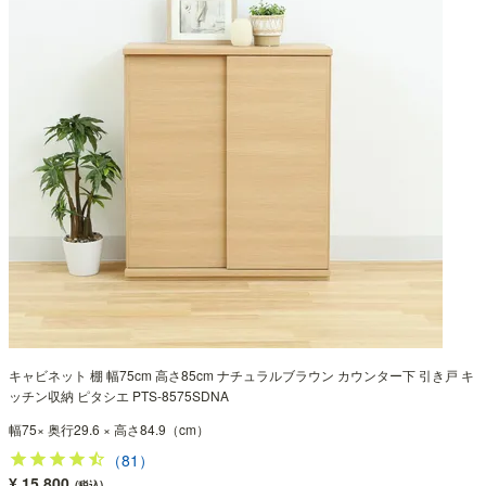
キャビネット 棚 幅75cm 高さ85cm ナチュラルブラウン カウンター下 引き戸 キ
ッチン収納 ピタシエ PTS-8575SDNA
幅75× 奥行29.6 × 高さ84.9（cm）
（81）
¥ 15,800
(税込)