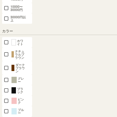
10000〜
30000円
30000円以
上
組立サービスとは？
カラー
ホワ
イト
ナチュ
ラルブ
ラウン
最短お届け予定日
(目安)
ダーク
ブラウ
ン
〒
予定日を確認
グレ
ー
---
予定日:
ブラ
ック
※在庫状況、実際の詳細な住所により変動する場合があります。
※正確なお届け予定日はご注文手続き画面にてご確認ください。
ピン
ク
ブル
ー