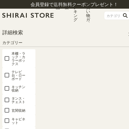
商
特
ラ
お
会員登録で送料無料クーポンプレゼント！
品
集
ン
買
キ
い
ン
物
グ
ガ
イ
ド
HOME
カテゴリー
キッチン収納
カウンター下収納
詳細検索
キャビネット 棚 幅90cm 高さ85cm ナチュラルブラウン カウンター下 プッシ
ュ式扉 キッチン収納 ピタシエ PTS-8590DNA
カテゴリー
本棚・ラ
ック・カ
ラーボッ
クス
テレビ
台・ロー
ボード
キッチン
収納
タンス・
チェスト
玄関収納
キャビネ
ット