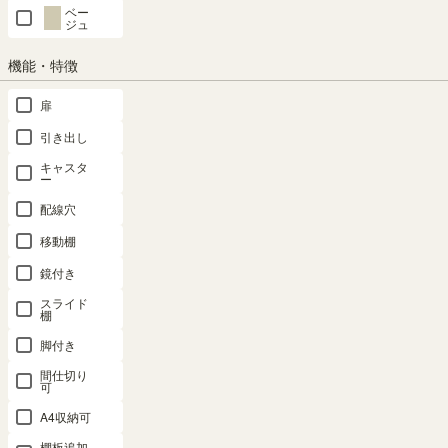
在庫あり
ベー
ジュ
カートに入れる
機能・特徴
扉
クーポンは注文手続き画面にてご利用いただけます
引き出し
商品についてのお問い合わせ
キャスタ
ー
配線穴
移動棚
鏡付き
スライド
棚
脚付き
間仕切り
可
A4収納可
棚板追加