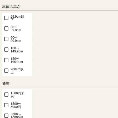
横幅1cm単位でご注文はこちら
本体の高さ
29.9cm以
カラー
下
30〜
59.9cm
60〜
99.9cm
ナチュラルブラウン
ダークブラウン
アイボリー
100〜
149.9cm
サイズ
150〜
奥行：45.8cm
199.9cm
奥行：54.8cm
200cm以
上
組立サービス
価格
(必
須)
1500円未
満
1500〜
5000円
5000〜
10000円