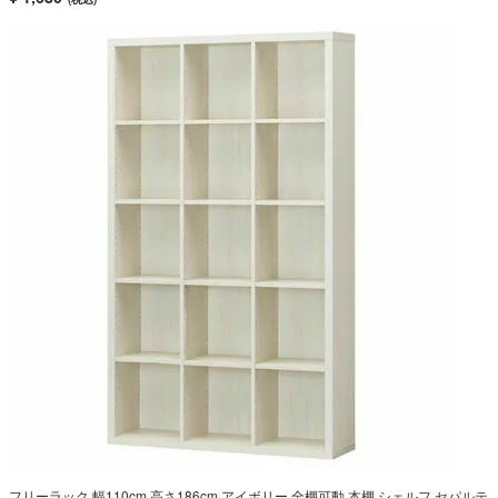
フリーラック 幅110cm 高さ186cm アイボリー 全棚可動 本棚 シェルフ セパルテ