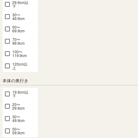
29.9cm以
国産 デスク 机 幅120cm 高さ73cm ダーク
下
ブラウン アジャスター付 セパルテック
30〜
49.9cm
SEP-7512DESKADK
50〜
69.9cm
70〜
幅120.0 × 奥行45.8 × 高さ72.6（cm）
サイズ詳細
99.9cm
セパルテック
：
SEP-7512DESKA-DK
100〜
4.9
（33）
119.9cm
120cm以
SALE 8月20日15:00まで
上
メルマガ or LINE登録で5%OFFクーポン進呈中！
→登録はこちらから
本体の奥行き
¥
19,800
税込
19.9cm以
¥
17,820
10% OFF
下
/
178
pt（1%）
税込
20〜
29.9cm
送料個別
¥
1,220
30〜
49.9cm
【サイズオーダー】横幅60〜210cmまでご希望のサイ
50〜
59.9cm
ズでお作りします。