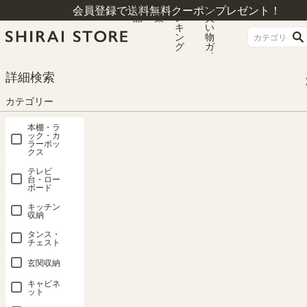
商
特
ラ
お
会員登録で送料無料クーポンプレゼント！
品
集
ン
買
キ
い
ン
物
グ
ガ
イ
ド
HOME
カテゴリー
デスク
ワークデスク
詳細検索
国産 デスク 机 幅120cm 高さ73cm ダークブラウン アジャスター付 セパルテ
ック SEP-7512DESKADK
カテゴリー
本棚・ラ
ック・カ
ラーボッ
クス
テレビ
台・ロー
ボード
キッチン
収納
タンス・
チェスト
玄関収納
キャビネ
ット