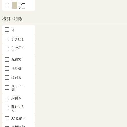
在庫あり
ベー
ジュ
カートに入れる
機能・特徴
扉
クーポンは注文手続き画面にてご利用いただけます
引き出し
商品についてのお問い合わせ
キャスタ
ー
配線穴
SHARE
移動棚
鏡付き
スライド
棚
商品の特長
脚付き
間仕切り
可
A4収納可
棚板追加