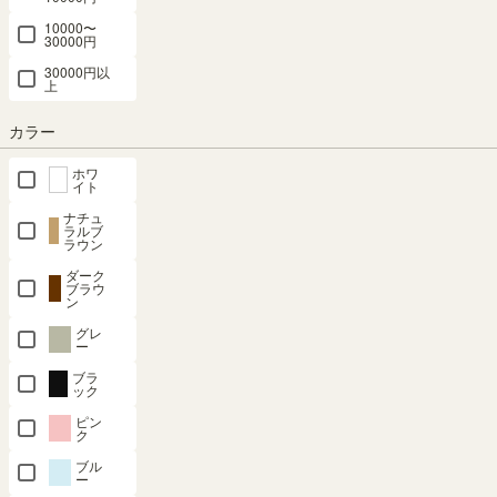
10000〜
30000円
30000円以
上
組立サービスとは？
カラー
ホワ
イト
ナチュ
ラルブ
ラウン
最短お届け予定日
(目安)
ダーク
ブラウ
ン
〒
予定日を確認
グレ
ー
---
予定日:
ブラ
※在庫状況、実際の詳細な住所により変動する場合があります。
ック
※正確なお届け予定日はご注文手続き画面にてご確認ください。
ピン
ク
ブル
ー