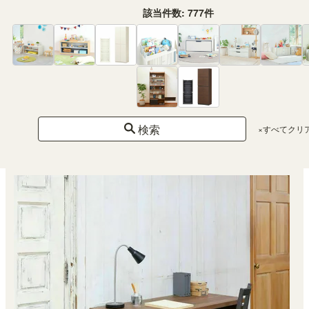
該当件数:
777
件
パソコンデスク 机 幅79cm 高さ86cm ナチュラルブラウン 配線穴 背面化粧
有 PCデスク パソプリ PPR-8580DESKNA
OUTLET
幅78.6 × 奥行50.1 × 高さ85.2（cm）
（10）
検索
×すべてクリ
¥ 19,800
(税込)
特別価格
¥ 14,800
(税込)