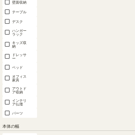
壁面収納
テーブル
デスク
ハンガー
ラック
キッズ収
納
ドレッサ
ー
ベッド
オフィス
家具
アウトド
ア収納
インテリ
ア仏壇
パーツ
本体の幅