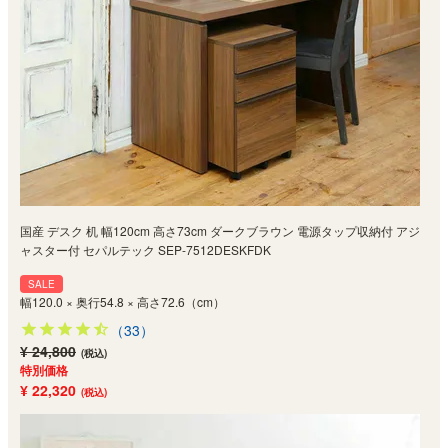
国産 デスク 机 幅120cm 高さ73cm ダークブラウン 電源タップ収納付 アジ
ャスター付 セパルテック SEP-7512DESKFDK
SALE
幅120.0 × 奥行54.8 × 高さ72.6（cm）
（33）
¥ 24,800
(税込)
特別価格
¥ 22,320
(税込)