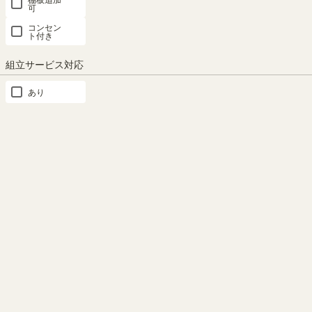
可
コンセン
ト付き
組立サービス対応
あり
浅い奥行
ポイントカラーのダークブ
ラウン
リビングに置いても邪魔になら
ない奥行約45cmの省スペース
天板と脚の間にダークブラウン
設計です。 ※画像はSEP-
色を入れて、全体を引き締めて
7512DESKANAです。
スッキリとした印象にしてくれ
ます。
もっと見る