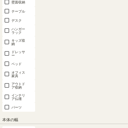
壁面収納
テーブル
デスク
ハンガー
ラック
キッズ収
納
ドレッサ
ー
ベッド
オフィス
家具
アウトド
ア収納
インテリ
ア仏壇
パーツ
本体の幅