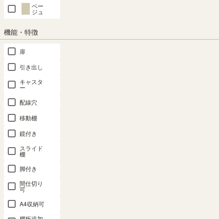
ベー
ジュ
SHARE
機能・特徴
扉
商品の特長
引き出し
キャスタ
ー
配線穴
移動棚
鏡付き
スライド
棚
脚付き
間仕切り
可
デスク下に収まるスリムな
A4ファイルを収納できます
A4収納可
奥行
棚板追加