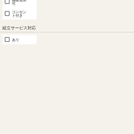
A4サイズのファイルやファイ
可
ルボックス（縦型）を収納でき
約29.3cmのスリムな奥行。デ
コンセン
るので、書類の整理に便利で
スク下の奥に置くことで、デス
ト付き
す。※画像はNA色
ク周りのスペースを有効活用で
組立サービス対応
きます。
あり
もっと見る
類似商品との比較
高さを調節できる移動棚
充電コードを通せる配線用
隙間
棚板は3cm間隔で調節できる移
表示中
動棚。収納したい物に合わせて
オフィス家具 2位
移動棚と背板の間には、配線用