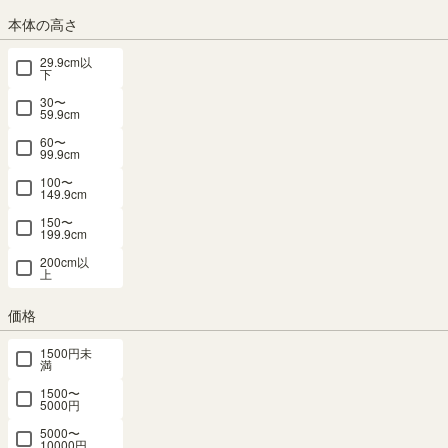
本体の高さ
ナチュラルブラウン
ブラック（黒単色）
ホワイト
29.9cm以
下
30〜
組立サービス
59.9cm
(必
60〜
須)
99.9cm
100〜
149.9cm
150〜
199.9cm
200cm以
上
価格
組立サービスとは？
1500円未
満
1500〜
5000円
5000〜
10000円