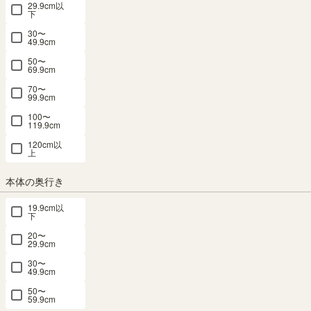
29.9cm以
サイドワゴン ラック 幅60cm 高さ60cm ホ
下
ワイト 白 キャスター付 オフィス 収納 オ
30〜
49.9cm
フィス家具 オフィスコ OF2-6060P
50〜
69.9cm
70〜
幅60.0 × 奥行29.3 × 高さ59.2（cm）
サイズ詳細
99.9cm
オフィスコ2
：
OF2-6060P
100〜
4.7
（6）
119.9cm
メルマガ or LINE登録で5%OFFクーポン進呈中！
120cm以
上
→登録はこちらから
本体の奥行き
オフィス家具 2位
¥
8,980
税込
19.9cm以
/
90
pt（1%）
下
20〜
送料個別
¥
500
29.9cm
30〜
カラー
49.9cm
50〜
59.9cm