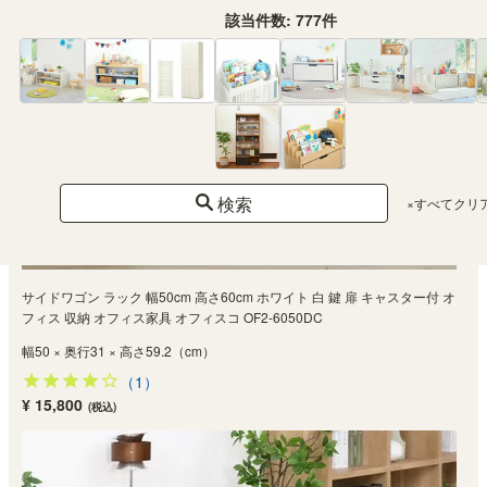
該当件数:
777
件
検索
×すべてクリ
サイドワゴン ラック 幅50cm 高さ60cm ホワイト 白 鍵 扉 キャスター付 オ
フィス 収納 オフィス家具 オフィスコ OF2-6050DC
幅50 × 奥行31 × 高さ59.2（cm）
（1）
¥ 15,800
(税込)