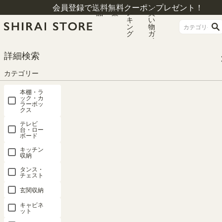
商
特
ラ
お
会員登録で送料無料クーポンプレゼント！
品
集
ン
買
キ
い
ン
物
グ
ガ
イ
ド
HOME
カテゴリー
オフィス家具
デスクサイドチェスト・ワゴン
詳細検索
サイドワゴン ラック 幅60cm 高さ60cm ホワイト 白 キャスター付 オフィス 収
納 オフィス家具 オフィスコ OF2-6060P
カテゴリー
本棚・ラ
ック・カ
ラーボッ
クス
テレビ
台・ロー
ボード
キッチン
収納
タンス・
チェスト
玄関収納
キャビネ
ット