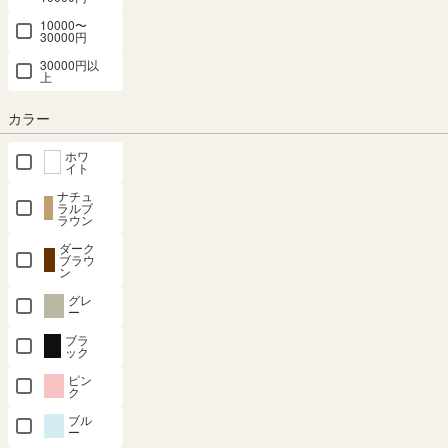
10000〜
最短お届け予定日
(目安)
30000円
30000円以
上
〒
予定日を確認
カラー
---
予定日:
※在庫状況、実際の詳細な住所により変動する場合があります。
ホワ
※正確なお届け予定日はご注文手続き画面にてご確認ください。
イト
ナチュ
ラルブ
ラウン
ダーク
在庫あり
ブラウ
ン
グレ
カートに入れる
ー
ブラ
ック
クーポンは注文手続き画面にてご利用いただけます
ピン
ク
商品についてのお問い合わせ
ブル
ー