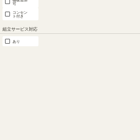
可
コンセン
ト付き
組立サービス対応
もっと見る
あり
この商品と同じシリーズの商品
ご注文前に、サイズ・カラ
安心の「日本製」
ーをご確認ください。
家具を作り続けて50年以上。静
壁面収納 1位
壁面収納 2位
パーツ 2位
壁面収納 3位
壁面収納 4位
壁面収納 5位
壁面収納 6位
壁面収納 7位
パーツ 5位
パーツ 7位
壁面収納 9位
壁面収納 10位
岡県島田市の工場で作っていま
こちらは、POR-1860DESK NA
す。
色とDK色専用の移動棚(小）で
す。※お手持ちの商品がWH色
の場合「POR-W20WH」をご
注文ください。