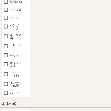
壁面収納
テーブル
デスク
ハンガー
ラック
キッズ収
納
ドレッサ
ー
ベッド
オフィス
家具
アウトド
ア収納
インテリ
ア仏壇
パーツ
国産 追加移動棚 POR-1860DESK NA DK
本体の幅
（小）用 棚取付金具付 ナチュラル ダーク