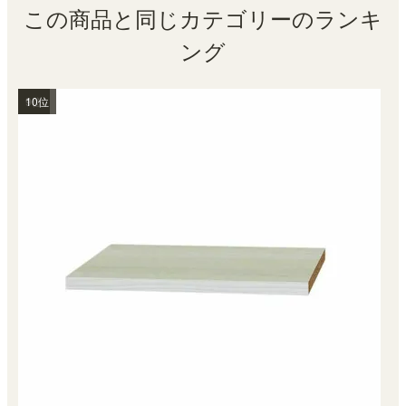
この商品と同じカテゴリーのランキ
ング
1位
2位
3位
4位
5位
6位
7位
8位
9位
10位