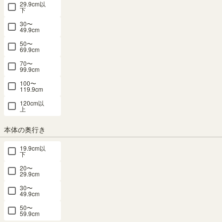
29.9cm以
ブラウン兼用 ポルターレリビング POR-
下
30〜
WA20NADK
49.9cm
50〜
69.9cm
幅56.5 × 奥行17.2 × 高さ2.4（cm）
サイズ詳細
ポルターレリビング
：
POR-WA20-NADK
70〜
99.9cm
メルマガ or LINE登録で5%OFFクーポン進呈中！
100〜
→登録はこちらから
119.9cm
¥
2,100
120cm以
税込
/
21
pt（1%）
上
送料個別
¥
320
本体の奥行き
19.9cm以
カラー
下
20〜
29.9cm
30〜
49.9cm
ナチュラル ダークブラウン兼用
ホワイト
50〜
59.9cm