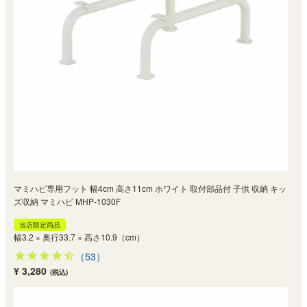
マミハピ専用フット 幅4cm 高さ11cm ホワイト 取付部品付 子供 収納 キッ
ズ収納 マミハピ MHP-1030F
当店限定商品
幅3.2 × 奥行33.7 × 高さ10.9（cm）
（53）
¥ 3,280
(税込)