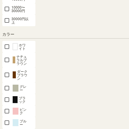
商品についてのお問い合わせ
10000〜
30000円
30000円以
上
カラー
ホワ
イト
ナチュ
ラルブ
ラウン
対応商品
ダーク
ブラウ
ン
グレ
ー
本体
本体
ブラ
ック
SHARE
ピン
ク
ブル
ー