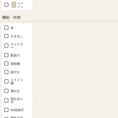
ベー
ジュ
商品の特長
機能・特徴
扉
引き出し
キャスタ
ー
配線穴
移動棚
鏡付き
スライド
移動棚用 棚受ダボ付き
本体への取り付け
棚
移動棚1枚のご注文につき、専
付属の棚受ダボを使って、本体
脚付き
用の棚受ダボ4つが付属しま
の移動棚取り付け用の穴に取り
間仕切り
す。
付けます。取り付け位置は3cm
可
間隔で調節できます。※画像は
A4収納可
イメージ
棚板追加