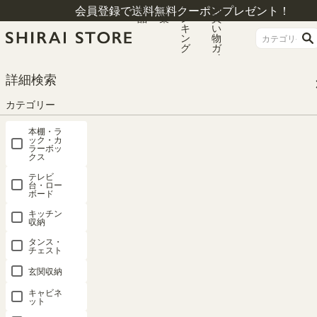
商
特
ラ
お
会員登録で送料無料クーポンプレゼント！
品
集
ン
買
キ
い
ン
物
グ
ガ
イ
ド
HOME
カテゴリー
パーツ
移動棚
詳細検索
国産 追加移動棚 POR-1860DESK NA DK （小）用 棚取付金具付 ナチュラル
ダークブラウン兼用 ポルターレリビング POR-WA20NADK
カテゴリー
本棚・ラ
ック・カ
ラーボッ
クス
テレビ
台・ロー
ボード
キッチン
収納
タンス・
チェスト
玄関収納
キャビネ
ット