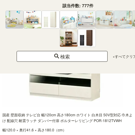
該当件数:
777
件
検索
×すべてクリ
国産 壁面収納 テレビ台 幅120cm 高さ180cm ホワイト 白木目 50V型対応 巾木よ
け 配線穴 耐震ラッチ ダンパー付扉 ポルターレリビング POR-1812TVWH
幅120.0 × 奥行41.6 × 高さ180.0（cm）