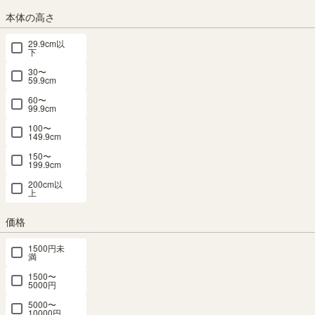
組立サービス
本体の高さ
この商品は組立サービスをご利用いただけません。
29.9cm以
下
30〜
59.9cm
最短お届け予定日
(目安)
60〜
99.9cm
〒
予定日を確認
100〜
149.9cm
予定日:
在庫がないため表示できません
150〜
※在庫状況、実際の詳細な住所により変動する場合があります。
199.9cm
※正確なお届け予定日はご注文手続き画面にてご確認ください。
200cm以
上
価格
申し訳ございません。ただいま在庫がございません。
次回の入荷日は未定です。
1500円未
満
「商品についてのお問い合わせ」よりお問い合わせください。
1500〜
5000円
再入荷したらメールを受け取る
5000〜
10000円