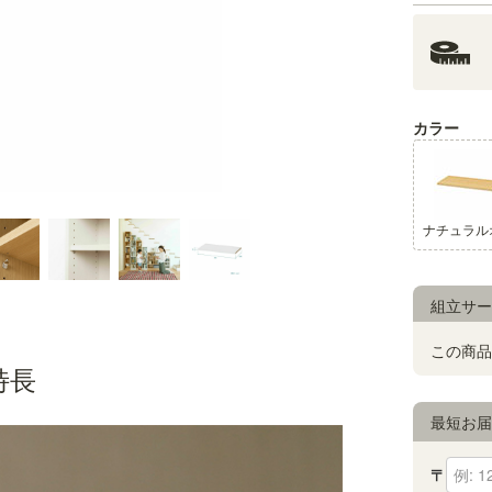
カラー
対応本体サイズ
タナリオ本体幅59ｃｍ専用の追加移動
組立サー
この商品
特長
最短お
〒