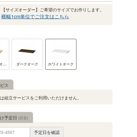
【サイズオーダー】ご希望のサイズでお作りします。
横幅1cm単位でご注文はこちら
棚板の正面（木口）には3Dエン
ナチュラルオーク1
ダークオーク
ホワイトオーク
棚です。
木口は木の凸凹まで再現した3Dエン
を表現しています。
ビス
は組立サービスをご利用いただけません。
届け予定日
(目安)
予定日を確認