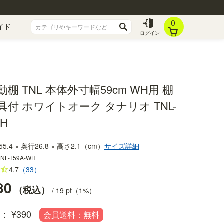
0
イド
ログイン
棚 TNL 本体外寸幅59cm WH用 棚
具付 ホワイトオーク タナリオ TNL-
WH
55.4 × 奥行26.8 × 高さ2.1（cm）
サイズ詳細
TNL-T59A-WH
4.7
（33）
80
税込
/
19
pt（1%）
¥
390