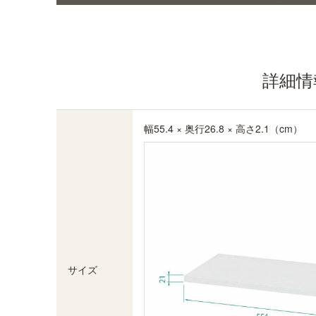
詳細情
幅55.4 × 奥行26.8 × 高さ2.1（cm）
移動棚用 棚受け金具（ダボ）付き
専用の棚受け金具（ダボ）が4つ付属します。
SHIRAIオリジナルの棚受け金具は、棚板を取りつ
けることでラック全体の強度を高める効果があり
サイズ
ます。