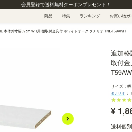
会員登録で送料無料クーポンプレゼント！
商品
特集
ランキング
お買い物ガ
L 本体外寸幅59cm WH用 棚取付金具付 ホワイトオーク タナリオ TNL-T59AWH
追加移動
取付金
T59A
幅
タナリオ
：
¥
1,8
送料個別