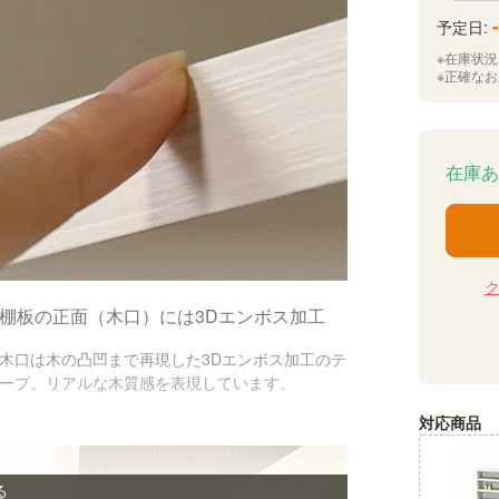
-
予定日:
※在庫状
※正確な
在庫あ
棚板の正面（木口）には3Dエンボス加工
木口は木の凸凹まで再現した3Dエンボス加工のテ
ープ。リアルな木質感を表現しています。
対応商品
る