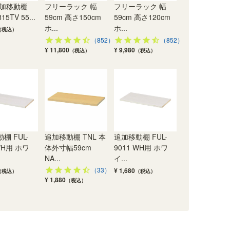
追加移動棚
フリーラック 幅
フリーラック 幅
15TV 55...
59cm 高さ150cm
59cm 高さ120cm
ホ...
ホ...
（税込）
（852）
（852）
¥ 11,800
¥ 9,980
（税込）
（税込）
棚 FUL-
追加移動棚 TNL 本
追加移動棚 FUL-
WH用 ホワ
体外寸幅59cm
9011 WH用 ホワ
NA...
イ...
（33）
¥ 1,680
（税込）
（税込）
¥ 1,880
（税込）