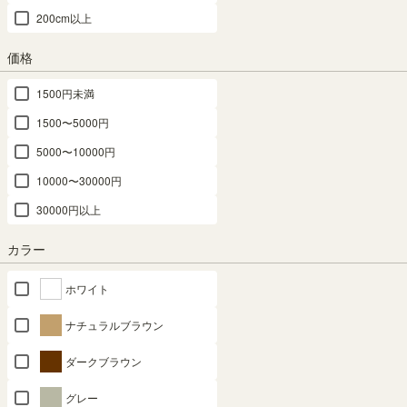
200cm以上
組立サービス
価格
この商品は組立サービスをご利用いただけません。
1500円未満
1500〜5000円
最短お届け予定日
(目安)
5000〜10000円
10000〜30000円
〒
予定日を確認
30000円以上
---
予定日:
※在庫状況、実際の詳細な住所により変動する場合があります。
カラー
※正確なお届け予定日はご注文手続き画面にてご確認ください。
ホワイト
ナチュラルブラウン
在庫あり
ダークブラウン
カートに入れる
グレー