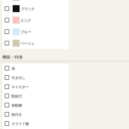
クーポンは注文手続き画面にてご利用いただけます
ブラック
ピンク
商品についてのお問い合わせ
ブルー
対応商品
ベージュ
機能・特徴
扉
高さ60cm
高さ90cm
高さ120cm
引き出し
キャスター
配線穴
高さ150cm
高さ180cm
高さ198cm
移動棚
鏡付き
SHARE
スライド棚