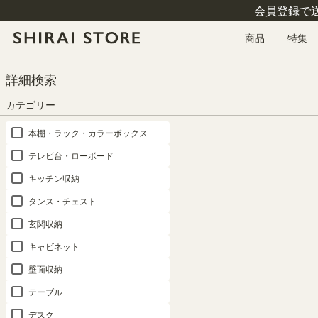
会員登録で
商品
特集
HOME
カテゴリー
パーツ
タナリオ専用パーツ
詳細検索
追加移動棚 TNL 本体外寸幅87cm DK用 棚取付金具付 ダークオーク タナリオ T
NL-T87ADK
カテゴリー
本棚・ラック・カラーボックス
テレビ台・ローボード
キッチン収納
タンス・チェスト
玄関収納
キャビネット
壁面収納
テーブル
デスク