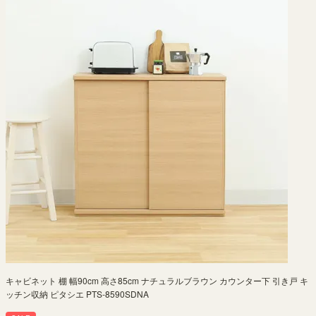
キャビネット 棚 幅90cm 高さ85cm ナチュラルブラウン カウンター下 引き戸 キ
ッチン収納 ピタシエ PTS-8590SDNA