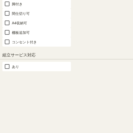
脚付き
間仕切り可
商品の特長
A4収納可
棚板追加可
コンセント付き
組立サービス対応
あり
対応本体サイズ
棚板の正面（木口）には3D
エンボス加工
タナリオ本体幅87ｃｍ専用の追
加移動棚です。
木口は木の凸凹まで再現した
3Dエンボス加工のテープ。リ
アルな木質感を表現していま