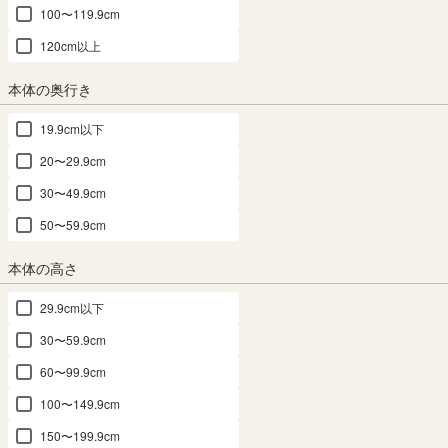
T87ADK
100〜119.9cm
120cm以上
幅40.8 × 奥行26.8 × 高さ2.1（cm）
サイズ詳細
本体の奥行き
タナリオ
：
TNL-T87A-DK
4.7
（33）
19.9cm以下
¥
1,780
税込
/
18
pt（1%）
20〜29.9cm
30〜49.9cm
送料個別
¥
330
50〜59.9cm
【サイズオーダー】ご希望のサイズでお作りします。
本体の高さ
横幅1cm単位でご注文はこちら
29.9cm以下
カラー
30〜59.9cm
60〜99.9cm
100〜149.9cm
ナチュラルオーク1
ダークオーク
ホワイトオーク
150〜199.9cm