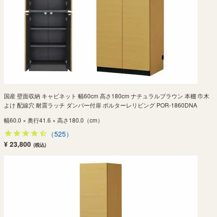
国産 壁面収納 キャビネット 幅60cm 高さ180cm ナチュラルブラウン 本棚 巾木
よけ 配線穴 耐震ラッチ ダンパー付扉 ポルターレリビング POR-1860DNA
幅60.0 × 奥行41.6 × 高さ180.0（cm）
（525）
¥ 23,800
(税込)