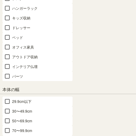
ハンガーラック
キッズ収納
ドレッサー
ベッド
オフィス家具
アウトドア収納
インテリア仏壇
パーツ
本体の幅
29.9cm以下
30〜49.9cm
追加移動棚 TNL 本体外寸幅87cm DK用 棚
50〜69.9cm
取付金具付 ダークオーク タナリオ TNL-
70〜99.9cm