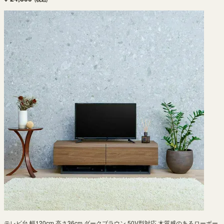
テレビ台 幅120cm 高さ36cm ダークブラウン 50V型対応 木質感のあるローボー